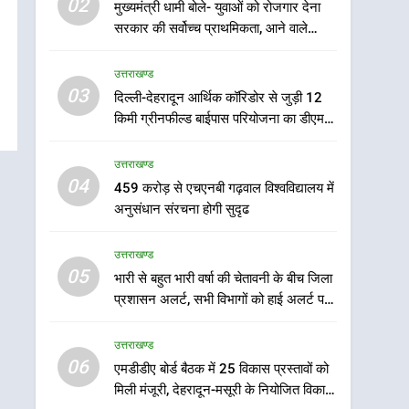
02
मुख्यमंत्री धामी बोले- युवाओं को रोजगार देना
भारी से बहुत भारी वर्षा की
सरकार की सर्वोच्च प्राथमिकता, आने वाले
चेतावनी के बीच जिला प्रशासन
महीनों में हजारों पदों पर की जाएगी भर्ती
अलर्ट, सभी विभागों को हाई अलर्ट
उत्तराखण्ड
उत्तराखण्ड
पर रहने के निर्देश
03
दिल्ली-देहरादून आर्थिक कॉरिडोर से जुड़ी 12
6
एमडीडीए बोर्ड बैठक में 25
किमी ग्रीनफील्ड बाईपास परियोजना का डीएम ने
विकास प्रस्तावों को मिली मंजूरी,
किया निरीक्षण; समयबद्ध एवं गुणवत्तापूर्ण निर्माण
देहरादून-मसूरी के नियोजित
सुनिश्चित करने के निर्देश, सुरक्षा मानकों से कोई
उत्तराखण्ड
उत्तराखण्ड
समझौता नहींः डीएम
विकास को मिलेगी रफ्तार
04
459 करोड़ से एचएनबी गढ़वाल विश्वविद्यालय में
7
अनुसंधान संरचना होगी सुदृढ
मुख्यमंत्री पुष्कर सिंह धामी के
दिशा-निर्देशों में पीएम आवास
उत्तराखण्ड
योजना (शहरी) की प्रगति की हुई
उत्तराखण्ड
05
भारी से बहुत भारी वर्षा की चेतावनी के बीच जिला
समीक्षा
प्रशासन अलर्ट, सभी विभागों को हाई अलर्ट पर
8
रहने के निर्देश
बैरागीवाला हत्याकांड के फरार
उत्तराखण्ड
चल रहे अभियुक्त को दून पुलिस
06
ने हरिद्वार से किया गिरफ्तार
एमडीडीए बोर्ड बैठक में 25 विकास प्रस्तावों को
उत्तराखण्ड
मिली मंजूरी, देहरादून-मसूरी के नियोजित विकास