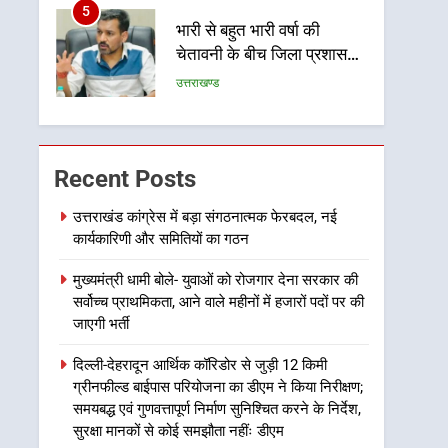
5
भारी से बहुत भारी वर्षा की
चेतावनी के बीच जिला प्रशासन
अलर्ट, सभी विभागों को हाई अलर्ट
उत्तराखण्ड
पर रहने के निर्देश
6
एमडीडीए बोर्ड बैठक में 25
विकास प्रस्तावों को मिली मंजूरी,
Recent Posts
देहरादून-मसूरी के नियोजित
उत्तराखण्ड
विकास को मिलेगी रफ्तार
उत्तराखंड कांग्रेस में बड़ा संगठनात्मक फेरबदल, नई
कार्यकारिणी और समितियों का गठन
7
मुख्यमंत्री पुष्कर सिंह धामी के
मुख्यमंत्री धामी बोले- युवाओं को रोजगार देना सरकार की
दिशा-निर्देशों में पीएम आवास
सर्वोच्च प्राथमिकता, आने वाले महीनों में हजारों पदों पर की
योजना (शहरी) की प्रगति की हुई
उत्तराखण्ड
जाएगी भर्ती
समीक्षा
8
दिल्ली-देहरादून आर्थिक कॉरिडोर से जुड़ी 12 किमी
बैरागीवाला हत्याकांड के फरार
ग्रीनफील्ड बाईपास परियोजना का डीएम ने किया निरीक्षण;
चल रहे अभियुक्त को दून पुलिस
समयबद्ध एवं गुणवत्तापूर्ण निर्माण सुनिश्चित करने के निर्देश,
ने हरिद्वार से किया गिरफ्तार
उत्तराखण्ड
सुरक्षा मानकों से कोई समझौता नहींः डीएम