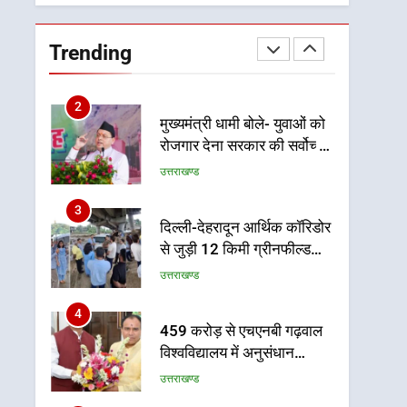
को मिलेगी रफ्तार
1
उत्तराखंड कांग्रेस में बड़ा
संगठनात्मक फेरबदल, नई
Trending
कार्यकारिणी और समितियों का
उत्तराखण्ड
गठन
2
मुख्यमंत्री धामी बोले- युवाओं को
रोजगार देना सरकार की सर्वोच्च
प्राथमिकता, आने वाले महीनों में
उत्तराखण्ड
हजारों पदों पर की जाएगी भर्ती
3
दिल्ली-देहरादून आर्थिक कॉरिडोर
से जुड़ी 12 किमी ग्रीनफील्ड
बाईपास परियोजना का डीएम ने
उत्तराखण्ड
किया निरीक्षण; समयबद्ध एवं
गुणवत्तापूर्ण निर्माण सुनिश्चित
4
459 करोड़ से एचएनबी गढ़वाल
करने के निर्देश, सुरक्षा मानकों से
विश्वविद्यालय में अनुसंधान
कोई समझौता नहींः डीएम
संरचना होगी सुदृढ
उत्तराखण्ड