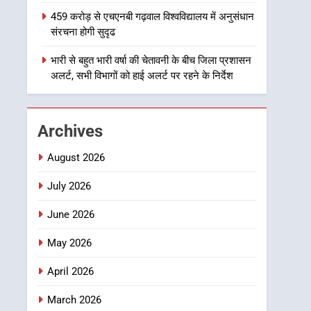
1
459 करोड़ से एचएनबी गढ़वाल विश्वविद्यालय में अनुसंधान
उत्तराखंड कांग्रेस में बड़ा
संरचना होगी सुदृढ
संगठनात्मक फेरबदल, नई
कार्यकारिणी और समितियों का
भारी से बहुत भारी वर्षा की चेतावनी के बीच जिला प्रशासन
उत्तराखण्ड
अलर्ट, सभी विभागों को हाई अलर्ट पर रहने के निर्देश
गठन
2
मुख्यमंत्री धामी बोले- युवाओं को
रोजगार देना सरकार की सर्वोच्च
Archives
प्राथमिकता, आने वाले महीनों में
उत्तराखण्ड
हजारों पदों पर की जाएगी भर्ती
August 2026
3
दिल्ली-देहरादून आर्थिक कॉरिडोर
July 2026
से जुड़ी 12 किमी ग्रीनफील्ड
June 2026
बाईपास परियोजना का डीएम ने
उत्तराखण्ड
किया निरीक्षण; समयबद्ध एवं
May 2026
गुणवत्तापूर्ण निर्माण सुनिश्चित
4
459 करोड़ से एचएनबी गढ़वाल
करने के निर्देश, सुरक्षा मानकों से
April 2026
विश्वविद्यालय में अनुसंधान
कोई समझौता नहींः डीएम
संरचना होगी सुदृढ
March 2026
उत्तराखण्ड