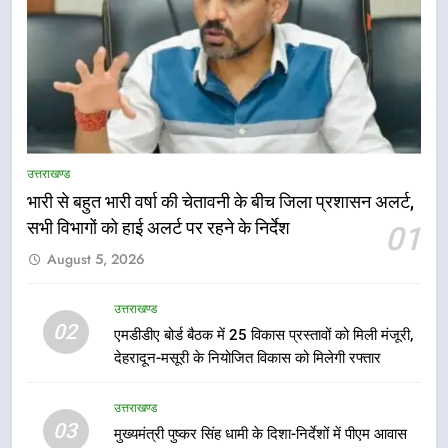
5
भारी बारिश का अलर्ट! 6 अगस्त को
देहरादून में स्कूल बंद
उत्तराखण्ड
उत्तराखण्ड
भारी से बहुत भारी वर्षा की चेतावनी के बीच जिला प्रशासन अलर्ट,
6
सभी विभागों को हाई अलर्ट पर रहने के निर्देश
01
मुख्यमंत्री धामी की सुरक्षा प्राथमिकता:
August 5, 2026
सीसीटीवी, ड्रोन और स्वास्थ्य सेवाओं के
बीच शिवभक्तों के लिए बनाया सुरक्षित
उत्तराखण्ड
उत्तराखण्ड
कांवड़ मार्ग
02
एमडीडीए बोर्ड बैठक में 25 विकास प्रस्तावों को मिली मंजूरी,
7
देहरादून-मसूरी के नियोजित विकास को मिलेगी रफ्तार
एसआईआर प्रक्रिया की निगरानी के लिए
प्रदेश कांग्रेस मुख्यालय में कंट्रोल रूम
उत्तराखण्ड
03
का शुभारंभ
उत्तराखण्ड
मुख्यमंत्री पुष्कर सिंह धामी के दिशा-निर्देशों में पीएम आवास