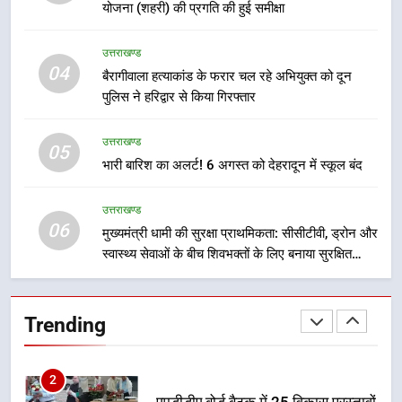
योजना (शहरी) की प्रगति की हुई समीक्षा
8
उत्तराखण्ड
सड़क सुरक्षा पर डीएम का सख्त एक्शन,
04
बैरागीवाला हत्याकांड के फरार चल रहे अभियुक्त को दून
ब्लैक स्पॉट होंगे सुरक्षित, हर माह होगी
पुलिस ने हरिद्वार से किया गिरफ्तार
प्रगति समीक्षा
उत्तराखण्ड
उत्तराखण्ड
05
1
भारी बारिश का अलर्ट! 6 अगस्त को देहरादून में स्कूल बंद
भारी से बहुत भारी वर्षा की चेतावनी के बीच
जिला प्रशासन अलर्ट, सभी विभागों को हाई
उत्तराखण्ड
अलर्ट पर रहने के निर्देश
उत्तराखण्ड
06
मुख्यमंत्री धामी की सुरक्षा प्राथमिकता: सीसीटीवी, ड्रोन और
स्वास्थ्य सेवाओं के बीच शिवभक्तों के लिए बनाया सुरक्षित
2
कांवड़ मार्ग
एमडीडीए बोर्ड बैठक में 25 विकास प्रस्तावों
को मिली मंजूरी, देहरादून-मसूरी के
Trending
नियोजित विकास को मिलेगी रफ्तार
उत्तराखण्ड
3