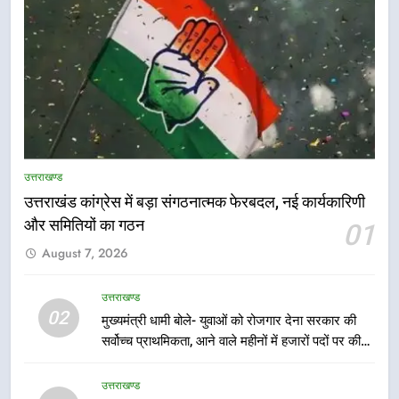
उत्तराखण्ड
उत्तराखंड कांग्रेस में बड़ा संगठनात्मक फेरबदल, नई कार्यकारिणी
और समितियों का गठन
01
5
August 7, 2026
भारी से बहुत भारी वर्षा की चेतावनी के बीच
जिला प्रशासन अलर्ट, सभी विभागों को हाई
अलर्ट पर रहने के निर्देश
उत्तराखण्ड
उत्तराखण्ड
02
मुख्यमंत्री धामी बोले- युवाओं को रोजगार देना सरकार की
सर्वोच्च प्राथमिकता, आने वाले महीनों में हजारों पदों पर की
6
जाएगी भर्ती
एमडीडीए बोर्ड बैठक में 25 विकास प्रस्तावों
उत्तराखण्ड
को मिली मंजूरी, देहरादून-मसूरी के