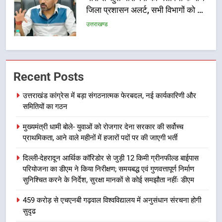
जिला प्रशासन अलर्ट, सभी विभागों को हाई
अलर्ट पर रहने के निर्देश
उत्तराखण्ड
6
एमडीडीए बोर्ड बैठक में 25 विकास प्रस्तावों
Recent Posts
को मिली मंजूरी, देहरादून-मसूरी के
नियोजित विकास को मिलेगी रफ्तार
उत्तराखण्ड
उत्तराखंड कांग्रेस में बड़ा संगठनात्मक फेरबदल, नई कार्यकारिणी और
समितियों का गठन
7
मुख्यमंत्री धामी बोले- युवाओं को रोजगार देना सरकार की सर्वोच्च
मुख्यमंत्री पुष्कर सिंह धामी के दिशा-निर्देशों
प्राथमिकता, आने वाले महीनों में हजारों पदों पर की जाएगी भर्ती
में पीएम आवास योजना (शहरी) की प्रगति
की हुई समीक्षा
उत्तराखण्ड
दिल्ली-देहरादून आर्थिक कॉरिडोर से जुड़ी 12 किमी ग्रीनफील्ड बाईपास
परियोजना का डीएम ने किया निरीक्षण; समयबद्ध एवं गुणवत्तापूर्ण निर्माण
सुनिश्चित करने के निर्देश, सुरक्षा मानकों से कोई समझौता नहींः डीएम
8
बैरागीवाला हत्याकांड के फरार चल रहे
459 करोड़ से एचएनबी गढ़वाल विश्वविद्यालय में अनुसंधान संरचना होगी
अभियुक्त को दून पुलिस ने हरिद्वार से किया
सुदृढ
गिरफ्तार
उत्तराखण्ड