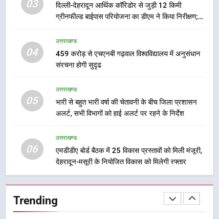
03
दिल्ली-देहरादून आर्थिक कॉरिडोर से जुड़ी 12 किमी
नियोजित विकास को मिलेगी रफ्तार
उत्तराखण्ड
ग्रीनफील्ड बाईपास परियोजना का डीएम ने किया निरीक्षण;
समयबद्ध एवं गुणवत्तापूर्ण निर्माण सुनिश्चित करने के निर्देश,
7
सुरक्षा मानकों से कोई समझौता नहींः डीएम
उत्तराखण्ड
मुख्यमंत्री पुष्कर सिंह धामी के दिशा-निर्देशों
04
459 करोड़ से एचएनबी गढ़वाल विश्वविद्यालय में अनुसंधान
में पीएम आवास योजना (शहरी) की प्रगति
संरचना होगी सुदृढ
की हुई समीक्षा
उत्तराखण्ड
उत्तराखण्ड
05
8
भारी से बहुत भारी वर्षा की चेतावनी के बीच जिला प्रशासन
अलर्ट, सभी विभागों को हाई अलर्ट पर रहने के निर्देश
बैरागीवाला हत्याकांड के फरार चल रहे
अभियुक्त को दून पुलिस ने हरिद्वार से किया
गिरफ्तार
उत्तराखण्ड
उत्तराखण्ड
06
एमडीडीए बोर्ड बैठक में 25 विकास प्रस्तावों को मिली मंजूरी,
देहरादून-मसूरी के नियोजित विकास को मिलेगी रफ्तार
1
उत्तराखंड कांग्रेस में बड़ा संगठनात्मक
फेरबदल, नई कार्यकारिणी और समितियों
Trending
का गठन
उत्तराखण्ड