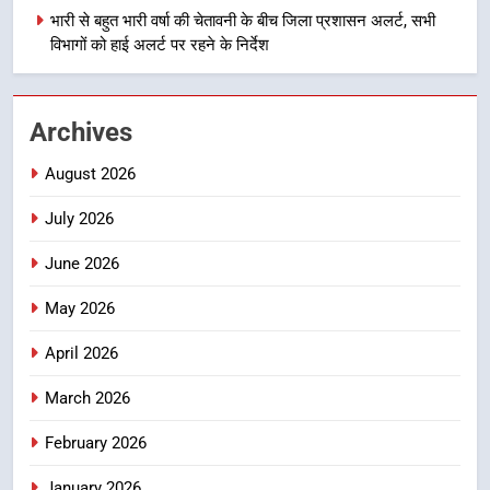
भारी से बहुत भारी वर्षा की चेतावनी के बीच जिला प्रशासन अलर्ट, सभी
विभागों को हाई अलर्ट पर रहने के निर्देश
1
उत्तराखंड कांग्रेस में बड़ा संगठनात्मक
फेरबदल, नई कार्यकारिणी और समितियों
Archives
का गठन
उत्तराखण्ड
August 2026
2
July 2026
मुख्यमंत्री धामी बोले- युवाओं को रोजगार
देना सरकार की सर्वोच्च प्राथमिकता, आने
June 2026
वाले महीनों में हजारों पदों पर की जाएगी
उत्तराखण्ड
भर्ती
May 2026
3
April 2026
दिल्ली-देहरादून आर्थिक कॉरिडोर से जुड़ी
March 2026
12 किमी ग्रीनफील्ड बाईपास परियोजना
का डीएम ने किया निरीक्षण; समयबद्ध एवं
उत्तराखण्ड
February 2026
गुणवत्तापूर्ण निर्माण सुनिश्चित करने के
निर्देश, सुरक्षा मानकों से कोई समझौता
January 2026
4