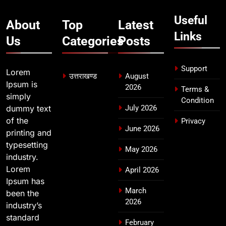
की हुई समीक्षा
उत्तराखण्ड
Useful
About
Top
Latest
Links
Us
Categories
Posts
8
बैरागीवाला हत्याकांड के फरार चल रहे
अभियुक्त को दून पुलिस ने हरिद्वार से किया
Support
Lorem
उत्तराखण्ड
August
गिरफ्तार
उत्तराखण्ड
Ipsum is
2026
Terms &
simply
Condition
dummy text
July 2026
of the
Privacy
June 2026
printing and
typesetting
May 2026
industry.
Lorem
April 2026
Ipsum has
March
been the
2026
industry’s
standard
February