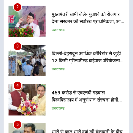
2
मुख्यमंत्री धामी बोले- युवाओं को रोजगार
देना सरकार की सर्वोच्च प्राथमिकता, आने
वाले महीनों में हजारों पदों पर की जाएगी
उत्तराखण्ड
भर्ती
3
दिल्ली-देहरादून आर्थिक कॉरिडोर से जुड़ी
12 किमी ग्रीनफील्ड बाईपास परियोजना
का डीएम ने किया निरीक्षण; समयबद्ध एवं
उत्तराखण्ड
गुणवत्तापूर्ण निर्माण सुनिश्चित करने के
निर्देश, सुरक्षा मानकों से कोई समझौता
4
नहींः डीएम
459 करोड़ से एचएनबी गढ़वाल
विश्वविद्यालय में अनुसंधान संरचना होगी
सुदृढ
उत्तराखण्ड
5
भारी से बहुत भारी वर्षा की चेतावनी के बीच