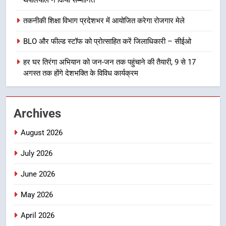
कार्यकत्री पुरस्कार से मातृशक्ति को किया
सम्मानित
उत्तराखण्ड
तकनीकी शिक्षा विभाग प्रदेशभर में आयोजित करेगा रोजगार मेले
BLO और फील्ड स्टॉफ को प्रोत्साहित करें जिलाधिकारी – सीईओ
8
खेल महाकुंभ 2026ः 01 सितंबर से सजेगा
हर घर तिरंगा अभियान को जन-जन तक पहुंचाने की तैयारी, 9 से 17
मुख्यमंत्री चौम्पियनशिप ट्रॉफी का मंच,
अगस्त तक होंगे देशभक्ति के विविध कार्यक्रम
न्याय पंचायत से राज्य स्तर तक होगा
उत्तराखण्ड
प्रतिभा का प्रदर्शन
Archives
1
विशेष स्वच्छता अभियान में डीएम एवं सचिव
August 2026
विधिक सेवा प्राधिकरण ने किया प्रतिभाग,
100 से अधिक लोग बने इस अभियान का
उत्तराखण्ड
July 2026
हिस्सा
June 2026
2
कॉमनवेल्थ गेम्स में कांस्य पदक जीतने
May 2026
वाली उन्नति शर्मा को मेयर सौरभ
थपलियाल ने किया सम्मानित
April 2026
उत्तराखण्ड