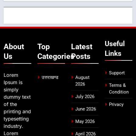
कावड़ मेले को सकुशल रूप से संपन्न कराने
के लिए खुद मैदान में उतरे एसएसपी दून
उत्तराखण्ड
7
Useful
मुख्यमंत्री ने तीलू रौतेली एवं आंगनबाड़ी
About
Top
Latest
कार्यकत्री पुरस्कार से मातृशक्ति को किया
Links
Us
Categories
Posts
सम्मानित
उत्तराखण्ड
Support
Lorem
8
उत्तराखण्ड
August
Ipsum is
खेल महाकुंभ 2026ः 01 सितंबर से सजेगा
2026
Terms &
simply
मुख्यमंत्री चौम्पियनशिप ट्रॉफी का मंच,
Condition
dummy text
July 2026
न्याय पंचायत से राज्य स्तर तक होगा
उत्तराखण्ड
of the
Privacy
प्रतिभा का प्रदर्शन
June 2026
printing and
typesetting
May 2026
industry.
Lorem
April 2026