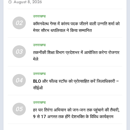
August 8, 2026
हर घर तिरंगा अभियान को जन-जन तक
पहुंचाने की तैयारी, 9 से 17 अगस्त तक
होंगे देशभक्ति के विविध कार्यक्रम
उत्तराखण्ड
उत्तराखण्ड
02
कॉमनवेल्थ गेम्स में कांस्य पदक जीतने वाली उन्नति शर्मा को
मेयर सौरभ थपलियाल ने किया सम्मानित
6
कावड़ मेले को सकुशल रूप से संपन्न कराने
उत्तराखण्ड
के लिए खुद मैदान में उतरे एसएसपी दून
03
तकनीकी शिक्षा विभाग प्रदेशभर में आयोजित करेगा रोजगार
उत्तराखण्ड
मेले
7
उत्तराखण्ड
मुख्यमंत्री ने तीलू रौतेली एवं आंगनबाड़ी
04
BLO और फील्ड स्टॉफ को प्रोत्साहित करें जिलाधिकारी –
कार्यकत्री पुरस्कार से मातृशक्ति को किया
सीईओ
सम्मानित
उत्तराखण्ड
उत्तराखण्ड
05
8
हर घर तिरंगा अभियान को जन-जन तक पहुंचाने की तैयारी,
9 से 17 अगस्त तक होंगे देशभक्ति के विविध कार्यक्रम
खेल महाकुंभ 2026ः 01 सितंबर से सजेगा
मुख्यमंत्री चौम्पियनशिप ट्रॉफी का मंच,