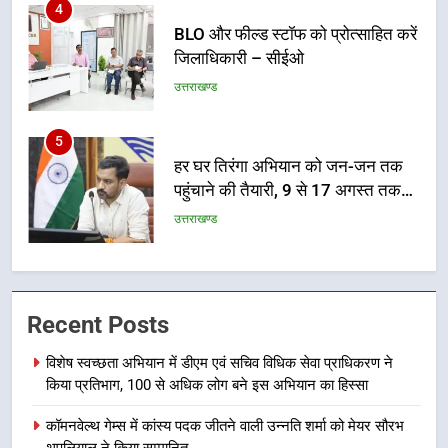
4
BLO और फील्ड स्टॉफ को प्रोत्साहित करें
जिलाधिकारी – सीईओ
उत्तराखण्ड
5
हर घर तिरंगा अभियान को जन-जन तक
पहुंचाने की तैयारी, 9 से 17 अगस्त तक
होंगे देशभक्ति के विविध कार्यक्रम
उत्तराखण्ड
6
कावड़ मेले को सकुशल रूप से संपन्न कराने
Recent Posts
के लिए खुद मैदान में उतरे एसएसपी दून
उत्तराखण्ड
विशेष स्वच्छता अभियान में डीएम एवं सचिव विधिक सेवा प्राधिकरण ने
किया प्रतिभाग, 100 से अधिक लोग बने इस अभियान का हिस्सा
7
कॉमनवेल्थ गेम्स में कांस्य पदक जीतने वाली उन्नति शर्मा को मेयर सौरभ
मुख्यमंत्री ने तीलू रौतेली एवं आंगनबाड़ी
थपलियाल ने किया सम्मानित