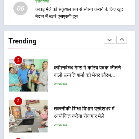
न्याय पंचायत से राज्य स्तर तक होगा
उत्तराखण्ड
उत्तराखण्ड
06
प्रतिभा का प्रदर्शन
कावड़ मेले को सकुशल रूप से संपन्न कराने के लिए खुद
मैदान में उतरे एसएसपी दून
1
विशेष स्वच्छता अभियान में डीएम एवं सचिव
विधिक सेवा प्राधिकरण ने किया प्रतिभाग,
Trending
100 से अधिक लोग बने इस अभियान का
उत्तराखण्ड
हिस्सा
2
कॉमनवेल्थ गेम्स में कांस्य पदक जीतने
वाली उन्नति शर्मा को मेयर सौरभ
थपलियाल ने किया सम्मानित
उत्तराखण्ड
3
तकनीकी शिक्षा विभाग प्रदेशभर में
आयोजित करेगा रोजगार मेले
उत्तराखण्ड