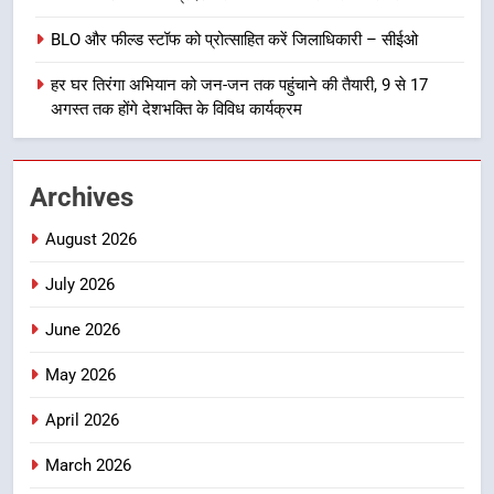
BLO और फील्ड स्टॉफ को प्रोत्साहित करें जिलाधिकारी – सीईओ
8
खेल महाकुंभ 2026ः 01 सितंबर से सजेगा
हर घर तिरंगा अभियान को जन-जन तक पहुंचाने की तैयारी, 9 से 17
मुख्यमंत्री चौम्पियनशिप ट्रॉफी का मंच,
अगस्त तक होंगे देशभक्ति के विविध कार्यक्रम
न्याय पंचायत से राज्य स्तर तक होगा
उत्तराखण्ड
प्रतिभा का प्रदर्शन
Archives
1
विशेष स्वच्छता अभियान में डीएम एवं सचिव
August 2026
विधिक सेवा प्राधिकरण ने किया प्रतिभाग,
100 से अधिक लोग बने इस अभियान का
उत्तराखण्ड
July 2026
हिस्सा
June 2026
2
कॉमनवेल्थ गेम्स में कांस्य पदक जीतने
May 2026
वाली उन्नति शर्मा को मेयर सौरभ
थपलियाल ने किया सम्मानित
April 2026
उत्तराखण्ड
March 2026
3