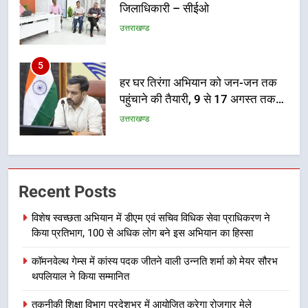
जिलाधिकारी – सीईओ
उत्तराखण्ड
5
हर घर तिरंगा अभियान को जन-जन तक
पहुंचाने की तैयारी, 9 से 17 अगस्त तक
होंगे देशभक्ति के विविध कार्यक्रम
उत्तराखण्ड
6
कावड़ मेले को सकुशल रूप से संपन्न कराने
Recent Posts
के लिए खुद मैदान में उतरे एसएसपी दून
उत्तराखण्ड
विशेष स्वच्छता अभियान में डीएम एवं सचिव विधिक सेवा प्राधिकरण ने
किया प्रतिभाग, 100 से अधिक लोग बने इस अभियान का हिस्सा
7
कॉमनवेल्थ गेम्स में कांस्य पदक जीतने वाली उन्नति शर्मा को मेयर सौरभ
मुख्यमंत्री ने तीलू रौतेली एवं आंगनबाड़ी
थपलियाल ने किया सम्मानित
कार्यकत्री पुरस्कार से मातृशक्ति को किया
सम्मानित
उत्तराखण्ड
तकनीकी शिक्षा विभाग प्रदेशभर में आयोजित करेगा रोजगार मेले