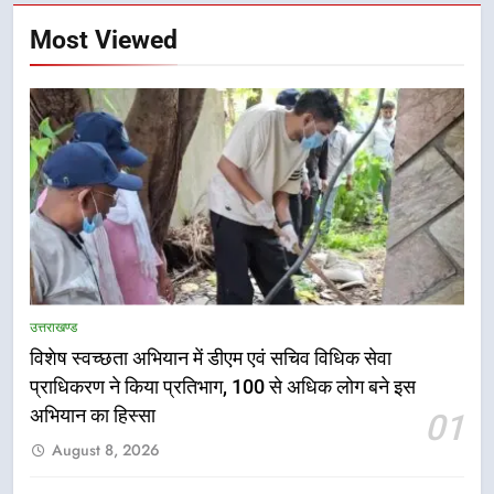
Most Viewed
उत्तराखण्ड
विशेष स्वच्छता अभियान में डीएम एवं सचिव विधिक सेवा
प्राधिकरण ने किया प्रतिभाग, 100 से अधिक लोग बने इस
अभियान का हिस्सा
01
5
August 8, 2026
हर घर तिरंगा अभियान को जन-जन तक
पहुंचाने की तैयारी, 9 से 17 अगस्त तक