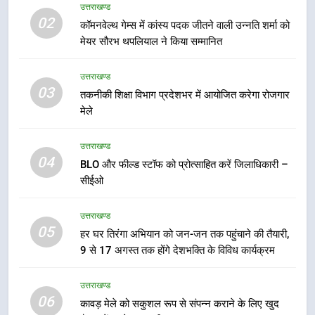
होंगे देशभक्ति के विविध कार्यक्रम
उत्तराखण्ड
उत्तराखण्ड
02
कॉमनवेल्थ गेम्स में कांस्य पदक जीतने वाली उन्नति शर्मा को
मेयर सौरभ थपलियाल ने किया सम्मानित
6
कावड़ मेले को सकुशल रूप से संपन्न कराने
उत्तराखण्ड
के लिए खुद मैदान में उतरे एसएसपी दून
03
तकनीकी शिक्षा विभाग प्रदेशभर में आयोजित करेगा रोजगार
उत्तराखण्ड
मेले
7
उत्तराखण्ड
मुख्यमंत्री ने तीलू रौतेली एवं आंगनबाड़ी
04
BLO और फील्ड स्टॉफ को प्रोत्साहित करें जिलाधिकारी –
कार्यकत्री पुरस्कार से मातृशक्ति को किया
सीईओ
सम्मानित
उत्तराखण्ड
उत्तराखण्ड
05
8
हर घर तिरंगा अभियान को जन-जन तक पहुंचाने की तैयारी,
9 से 17 अगस्त तक होंगे देशभक्ति के विविध कार्यक्रम
खेल महाकुंभ 2026ः 01 सितंबर से सजेगा
मुख्यमंत्री चौम्पियनशिप ट्रॉफी का मंच,
न्याय पंचायत से राज्य स्तर तक होगा
उत्तराखण्ड
उत्तराखण्ड
06
प्रतिभा का प्रदर्शन
कावड़ मेले को सकुशल रूप से संपन्न कराने के लिए खुद