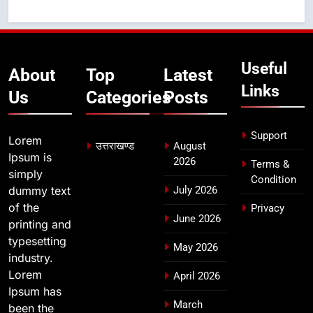
उत्तराखण्ड
7
Useful
मुख्यमंत्री ने तीलू रौतेली एवं आंगनबाड़ी
About
Top
Latest
कार्यकत्री पुरस्कार से मातृशक्ति को किया
Links
Us
Categories
Posts
सम्मानित
उत्तराखण्ड
Support
Lorem
8
उत्तराखण्ड
August
Ipsum is
खेल महाकुंभ 2026ः 01 सितंबर से सजेगा
2026
Terms &
simply
मुख्यमंत्री चौम्पियनशिप ट्रॉफी का मंच,
Condition
dummy text
July 2026
न्याय पंचायत से राज्य स्तर तक होगा
उत्तराखण्ड
of the
Privacy
प्रतिभा का प्रदर्शन
June 2026
printing and
typesetting
May 2026
industry.
Lorem
April 2026
Ipsum has
March
been the