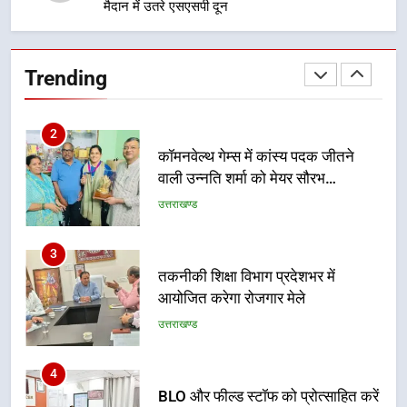
मैदान में उतरे एसएसपी दून
1
विशेष स्वच्छता अभियान में डीएम एवं सचिव
विधिक सेवा प्राधिकरण ने किया प्रतिभाग,
Trending
100 से अधिक लोग बने इस अभियान का
उत्तराखण्ड
हिस्सा
2
कॉमनवेल्थ गेम्स में कांस्य पदक जीतने
वाली उन्नति शर्मा को मेयर सौरभ
थपलियाल ने किया सम्मानित
उत्तराखण्ड
3
तकनीकी शिक्षा विभाग प्रदेशभर में
आयोजित करेगा रोजगार मेले
उत्तराखण्ड
4
BLO और फील्ड स्टॉफ को प्रोत्साहित करें