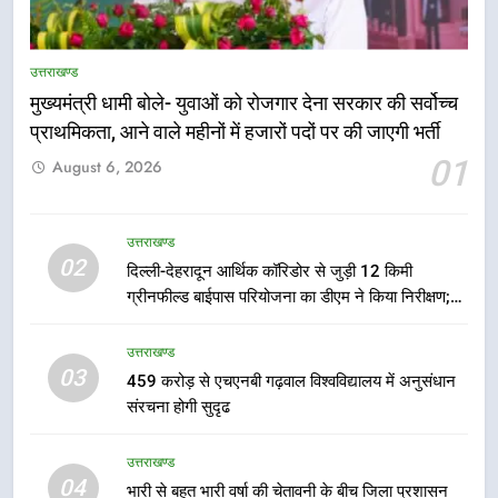
5
एमडीडीए बोर्ड बैठक में 25 विकास प्रस्तावों
उत्तराखण्ड
को मिली मंजूरी, देहरादून-मसूरी के
मुख्यमंत्री धामी बोले- युवाओं को रोजगार देना सरकार की सर्वोच्च
नियोजित विकास को मिलेगी रफ्तार
उत्तराखण्ड
प्राथमिकता, आने वाले महीनों में हजारों पदों पर की जाएगी भर्ती
01
August 6, 2026
6
मुख्यमंत्री पुष्कर सिंह धामी के दिशा-निर्देशों
में पीएम आवास योजना (शहरी) की प्रगति
उत्तराखण्ड
की हुई समीक्षा
उत्तराखण्ड
02
दिल्ली-देहरादून आर्थिक कॉरिडोर से जुड़ी 12 किमी
ग्रीनफील्ड बाईपास परियोजना का डीएम ने किया निरीक्षण;
7
समयबद्ध एवं गुणवत्तापूर्ण निर्माण सुनिश्चित करने के निर्देश,
बैरागीवाला हत्याकांड के फरार चल रहे
सुरक्षा मानकों से कोई समझौता नहींः डीएम
उत्तराखण्ड
अभियुक्त को दून पुलिस ने हरिद्वार से किया
03
459 करोड़ से एचएनबी गढ़वाल विश्वविद्यालय में अनुसंधान
गिरफ्तार
उत्तराखण्ड
संरचना होगी सुदृढ
उत्तराखण्ड
8
04
भारी से बहुत भारी वर्षा की चेतावनी के बीच जिला प्रशासन
भारी बारिश का अलर्ट! 6 अगस्त को