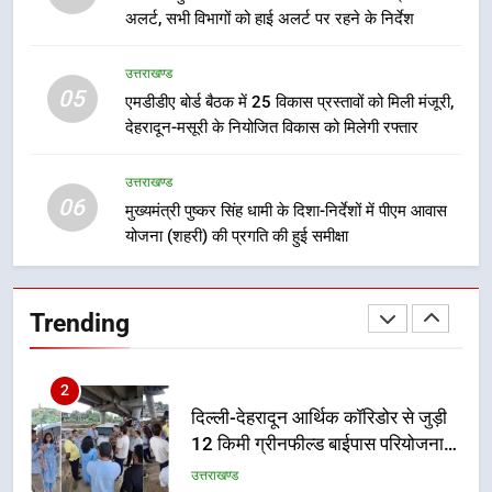
अलर्ट, सभी विभागों को हाई अलर्ट पर रहने के निर्देश
देहरादून में स्कूल बंद
उत्तराखण्ड
उत्तराखण्ड
05
एमडीडीए बोर्ड बैठक में 25 विकास प्रस्तावों को मिली मंजूरी,
1
देहरादून-मसूरी के नियोजित विकास को मिलेगी रफ्तार
मुख्यमंत्री धामी बोले- युवाओं को रोजगार
देना सरकार की सर्वोच्च प्राथमिकता, आने
उत्तराखण्ड
वाले महीनों में हजारों पदों पर की जाएगी
उत्तराखण्ड
06
मुख्यमंत्री पुष्कर सिंह धामी के दिशा-निर्देशों में पीएम आवास
भर्ती
योजना (शहरी) की प्रगति की हुई समीक्षा
2
दिल्ली-देहरादून आर्थिक कॉरिडोर से जुड़ी
12 किमी ग्रीनफील्ड बाईपास परियोजना
Trending
का डीएम ने किया निरीक्षण; समयबद्ध एवं
उत्तराखण्ड
गुणवत्तापूर्ण निर्माण सुनिश्चित करने के
निर्देश, सुरक्षा मानकों से कोई समझौता
3
नहींः डीएम
459 करोड़ से एचएनबी गढ़वाल
विश्वविद्यालय में अनुसंधान संरचना होगी
सुदृढ
उत्तराखण्ड