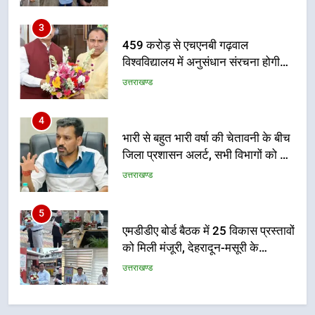
4
भारी से बहुत भारी वर्षा की चेतावनी के बीच
जिला प्रशासन अलर्ट, सभी विभागों को हाई
अलर्ट पर रहने के निर्देश
उत्तराखण्ड
5
एमडीडीए बोर्ड बैठक में 25 विकास प्रस्तावों
को मिली मंजूरी, देहरादून-मसूरी के
नियोजित विकास को मिलेगी रफ्तार
उत्तराखण्ड
6
मुख्यमंत्री पुष्कर सिंह धामी के दिशा-निर्देशों
में पीएम आवास योजना (शहरी) की प्रगति
की हुई समीक्षा
उत्तराखण्ड
7