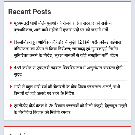
बैरागीवाला हत्याकांड के फरार चल रहे
Recent Posts
अभियुक्त को दून पुलिस ने हरिद्वार से किया
गिरफ्तार
मुख्यमंत्री धामी बोले- युवाओं को रोजगार देना सरकार की सर्वोच्च
उत्तराखण्ड
प्राथमिकता, आने वाले महीनों में हजारों पदों पर की जाएगी भर्ती
8
दिल्ली-देहरादून आर्थिक कॉरिडोर से जुड़ी 12 किमी ग्रीनफील्ड बाईपास
भारी बारिश का अलर्ट! 6 अगस्त को
परियोजना का डीएम ने किया निरीक्षण; समयबद्ध एवं गुणवत्तापूर्ण निर्माण
देहरादून में स्कूल बंद
सुनिश्चित करने के निर्देश, सुरक्षा मानकों से कोई समझौता नहींः डीएम
उत्तराखण्ड
459 करोड़ से एचएनबी गढ़वाल विश्वविद्यालय में अनुसंधान संरचना होगी
सुदृढ
1
भारी से बहुत भारी वर्षा की चेतावनी के बीच जिला प्रशासन अलर्ट, सभी
मुख्यमंत्री धामी बोले- युवाओं को रोजगार
विभागों को हाई अलर्ट पर रहने के निर्देश
देना सरकार की सर्वोच्च प्राथमिकता, आने
वाले महीनों में हजारों पदों पर की जाएगी
उत्तराखण्ड
एमडीडीए बोर्ड बैठक में 25 विकास प्रस्तावों को मिली मंजूरी, देहरादून-मसूरी
भर्ती
के नियोजित विकास को मिलेगी रफ्तार
2
दिल्ली-देहरादून आर्थिक कॉरिडोर से जुड़ी
12 किमी ग्रीनफील्ड बाईपास परियोजना