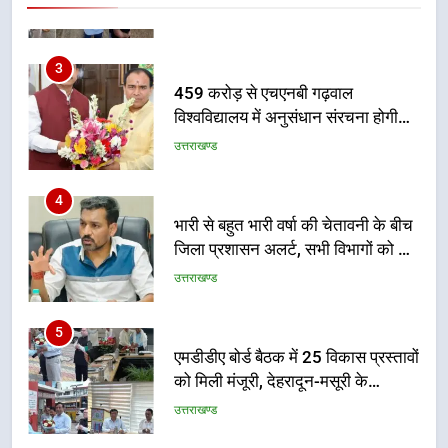
गुणवत्तापूर्ण निर्माण सुनिश्चित करने के
निर्देश, सुरक्षा मानकों से कोई समझौता
3
नहींः डीएम
459 करोड़ से एचएनबी गढ़वाल
विश्वविद्यालय में अनुसंधान संरचना होगी
सुदृढ
उत्तराखण्ड
4
भारी से बहुत भारी वर्षा की चेतावनी के बीच
जिला प्रशासन अलर्ट, सभी विभागों को हाई
अलर्ट पर रहने के निर्देश
उत्तराखण्ड
5
एमडीडीए बोर्ड बैठक में 25 विकास प्रस्तावों
को मिली मंजूरी, देहरादून-मसूरी के
नियोजित विकास को मिलेगी रफ्तार
उत्तराखण्ड
6