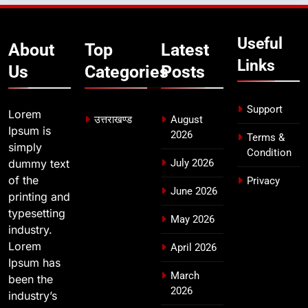
देहरादून में स्कूल बंद
उत्तराखण्ड
Useful
About
Top
Latest
Links
Us
Categories
Posts
Support
Lorem
उत्तराखण्ड
August
Ipsum is
2026
Terms &
simply
Condition
dummy text
July 2026
of the
Privacy
June 2026
printing and
typesetting
May 2026
industry.
Lorem
April 2026
Ipsum has
March
been the
2026
industry’s