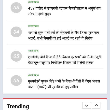
सुरक्षा मानकों से कोई समझौता नहींः डीएम
उत्तराखण्ड
अभियुक्त को दून पुलिस ने हरिद्वार से किया
03
459 करोड़ से एचएनबी गढ़वाल विश्वविद्यालय में अनुसंधान
गिरफ्तार
उत्तराखण्ड
संरचना होगी सुदृढ
8
उत्तराखण्ड
भारी बारिश का अलर्ट! 6 अगस्त को
04
भारी से बहुत भारी वर्षा की चेतावनी के बीच जिला प्रशासन
देहरादून में स्कूल बंद
अलर्ट, सभी विभागों को हाई अलर्ट पर रहने के निर्देश
उत्तराखण्ड
उत्तराखण्ड
05
1
एमडीडीए बोर्ड बैठक में 25 विकास प्रस्तावों को मिली मंजूरी,
देहरादून-मसूरी के नियोजित विकास को मिलेगी रफ्तार
मुख्यमंत्री धामी बोले- युवाओं को रोजगार
देना सरकार की सर्वोच्च प्राथमिकता, आने
वाले महीनों में हजारों पदों पर की जाएगी
उत्तराखण्ड
उत्तराखण्ड
06
भर्ती
मुख्यमंत्री पुष्कर सिंह धामी के दिशा-निर्देशों में पीएम आवास
योजना (शहरी) की प्रगति की हुई समीक्षा
2
दिल्ली-देहरादून आर्थिक कॉरिडोर से जुड़ी
12 किमी ग्रीनफील्ड बाईपास परियोजना
Trending
का डीएम ने किया निरीक्षण; समयबद्ध एवं
उत्तराखण्ड