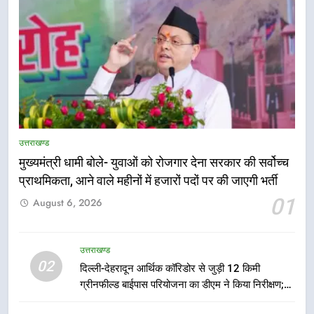
5
एमडीडीए बोर्ड बैठक में 25 विकास प्रस्तावों
को मिली मंजूरी, देहरादून-मसूरी के
उत्तराखण्ड
नियोजित विकास को मिलेगी रफ्तार
उत्तराखण्ड
मुख्यमंत्री धामी बोले- युवाओं को रोजगार देना सरकार की सर्वोच्च
प्राथमिकता, आने वाले महीनों में हजारों पदों पर की जाएगी भर्ती
6
01
August 6, 2026
मुख्यमंत्री पुष्कर सिंह धामी के दिशा-निर्देशों
में पीएम आवास योजना (शहरी) की प्रगति
की हुई समीक्षा
उत्तराखण्ड
उत्तराखण्ड
02
दिल्ली-देहरादून आर्थिक कॉरिडोर से जुड़ी 12 किमी
ग्रीनफील्ड बाईपास परियोजना का डीएम ने किया निरीक्षण;
7
समयबद्ध एवं गुणवत्तापूर्ण निर्माण सुनिश्चित करने के निर्देश,
बैरागीवाला हत्याकांड के फरार चल रहे