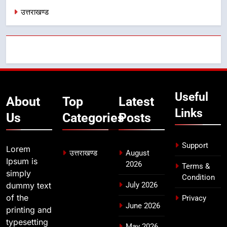
7
उत्तराखण्ड
एसआईआर प्रक्रिया की निगरानी के लिए
प्रदेश कांग्रेस मुख्यालय में कंट्रोल रूम
का शुभारंभ
उत्तराखण्ड
8
सड़क सुरक्षा पर डीएम का सख्त एक्शन,
Useful
About
Top
Latest
ब्लैक स्पॉट होंगे सुरक्षित, हर माह होगी
Links
प्रगति समीक्षा
उत्तराखण्ड
Us
Categories
Posts
Support
Lorem
उत्तराखण्ड
August
Ipsum is
2026
Terms &
simply
Condition
dummy text
July 2026
of the
Privacy
June 2026
printing and
typesetting
May 2026