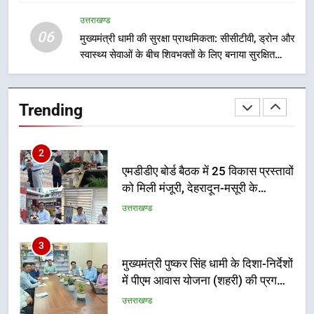
जिला प्रशासन अलर्ट, सभी विभागों को हाई
उत्तराखण्ड
अलर्ट पर रहने के निर्देश
उत्तराखण्ड
06
मुख्यमंत्री धामी की सुरक्षा प्राथमिकता: सीसीटीवी, ड्रोन और
स्वास्थ्य सेवाओं के बीच शिवभक्तों के लिए बनाया सुरक्षित
2
कांवड़ मार्ग
एमडीडीए बोर्ड बैठक में 25 विकास प्रस्तावों
को मिली मंजूरी, देहरादून-मसूरी के
Trending
नियोजित विकास को मिलेगी रफ्तार
उत्तराखण्ड
3
मुख्यमंत्री पुष्कर सिंह धामी के दिशा-निर्देशों
में पीएम आवास योजना (शहरी) की प्रगति
की हुई समीक्षा
उत्तराखण्ड
4
बैरागीवाला हत्याकांड के फरार चल रहे
अभियुक्त को दून पुलिस ने हरिद्वार से किया
गिरफ्तार
उत्तराखण्ड