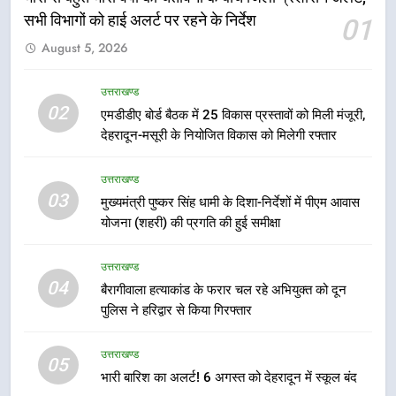
6
सभी विभागों को हाई अलर्ट पर रहने के निर्देश
01
मुख्यमंत्री धामी की सुरक्षा प्राथमिकता:
August 5, 2026
सीसीटीवी, ड्रोन और स्वास्थ्य सेवाओं के
बीच शिवभक्तों के लिए बनाया सुरक्षित
उत्तराखण्ड
उत्तराखण्ड
कांवड़ मार्ग
02
एमडीडीए बोर्ड बैठक में 25 विकास प्रस्तावों को मिली मंजूरी,
7
देहरादून-मसूरी के नियोजित विकास को मिलेगी रफ्तार
एसआईआर प्रक्रिया की निगरानी के लिए
प्रदेश कांग्रेस मुख्यालय में कंट्रोल रूम
उत्तराखण्ड
का शुभारंभ
उत्तराखण्ड
03
मुख्यमंत्री पुष्कर सिंह धामी के दिशा-निर्देशों में पीएम आवास
योजना (शहरी) की प्रगति की हुई समीक्षा
8
सड़क सुरक्षा पर डीएम का सख्त एक्शन,
उत्तराखण्ड
04
ब्लैक स्पॉट होंगे सुरक्षित, हर माह होगी
बैरागीवाला हत्याकांड के फरार चल रहे अभियुक्त को दून
प्रगति समीक्षा
पुलिस ने हरिद्वार से किया गिरफ्तार
उत्तराखण्ड
उत्तराखण्ड
1
05
भारी बारिश का अलर्ट! 6 अगस्त को देहरादून में स्कूल बंद
भारी से बहुत भारी वर्षा की चेतावनी के बीच