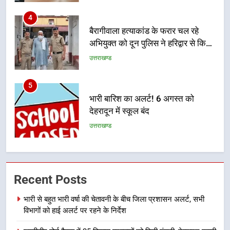
5
भारी बारिश का अलर्ट! 6 अगस्त को
देहरादून में स्कूल बंद
उत्तराखण्ड
6
मुख्यमंत्री धामी की सुरक्षा प्राथमिकता:
सीसीटीवी, ड्रोन और स्वास्थ्य सेवाओं के
बीच शिवभक्तों के लिए बनाया सुरक्षित
उत्तराखण्ड
कांवड़ मार्ग
7
एसआईआर प्रक्रिया की निगरानी के लिए
Recent Posts
प्रदेश कांग्रेस मुख्यालय में कंट्रोल रूम
का शुभारंभ
उत्तराखण्ड
भारी से बहुत भारी वर्षा की चेतावनी के बीच जिला प्रशासन अलर्ट, सभी
विभागों को हाई अलर्ट पर रहने के निर्देश
8