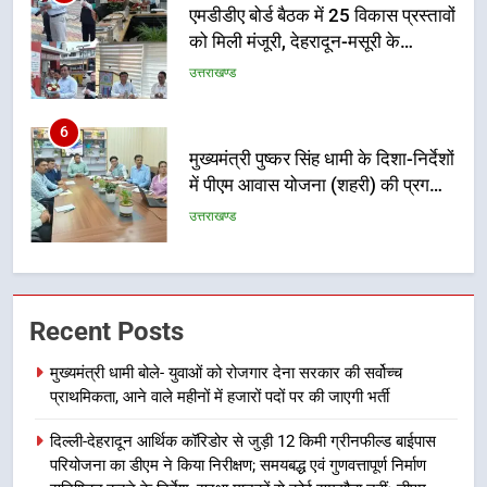
एमडीडीए बोर्ड बैठक में 25 विकास प्रस्तावों
को मिली मंजूरी, देहरादून-मसूरी के
नियोजित विकास को मिलेगी रफ्तार
उत्तराखण्ड
6
मुख्यमंत्री पुष्कर सिंह धामी के दिशा-निर्देशों
में पीएम आवास योजना (शहरी) की प्रगति
की हुई समीक्षा
उत्तराखण्ड
7
बैरागीवाला हत्याकांड के फरार चल रहे
Recent Posts
अभियुक्त को दून पुलिस ने हरिद्वार से किया
गिरफ्तार
उत्तराखण्ड
मुख्यमंत्री धामी बोले- युवाओं को रोजगार देना सरकार की सर्वोच्च
प्राथमिकता, आने वाले महीनों में हजारों पदों पर की जाएगी भर्ती
8
दिल्ली-देहरादून आर्थिक कॉरिडोर से जुड़ी 12 किमी ग्रीनफील्ड बाईपास
भारी बारिश का अलर्ट! 6 अगस्त को
परियोजना का डीएम ने किया निरीक्षण; समयबद्ध एवं गुणवत्तापूर्ण निर्माण
देहरादून में स्कूल बंद