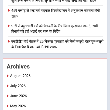
सुनिश्चित करने के निर्देश, सुरक्षा मानकों से कोई समझौता नहींः डीएम
उत्तराखण्ड
459 करोड़ से एचएनबी गढ़वाल विश्वविद्यालय में अनुसंधान संरचना होगी
सुदृढ
1
मुख्यमंत्री धामी बोले- युवाओं को रोजगार
भारी से बहुत भारी वर्षा की चेतावनी के बीच जिला प्रशासन अलर्ट, सभी
देना सरकार की सर्वोच्च प्राथमिकता, आने
विभागों को हाई अलर्ट पर रहने के निर्देश
वाले महीनों में हजारों पदों पर की जाएगी
उत्तराखण्ड
भर्ती
एमडीडीए बोर्ड बैठक में 25 विकास प्रस्तावों को मिली मंजूरी, देहरादून-मसूरी
के नियोजित विकास को मिलेगी रफ्तार
2
दिल्ली-देहरादून आर्थिक कॉरिडोर से जुड़ी
12 किमी ग्रीनफील्ड बाईपास परियोजना
Archives
का डीएम ने किया निरीक्षण; समयबद्ध एवं
उत्तराखण्ड
गुणवत्तापूर्ण निर्माण सुनिश्चित करने के
August 2026
निर्देश, सुरक्षा मानकों से कोई समझौता
3
नहींः डीएम
July 2026
459 करोड़ से एचएनबी गढ़वाल
विश्वविद्यालय में अनुसंधान संरचना होगी
June 2026
सुदृढ
उत्तराखण्ड
May 2026