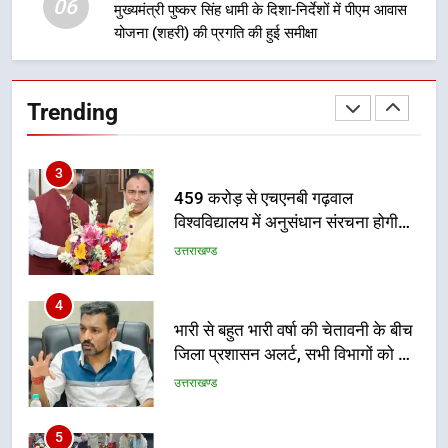
06
भर्ती
मुख्यमंत्री पुष्कर सिंह धामी के दिशा-निर्देशों में पीएम आवास
योजना (शहरी) की प्रगति की हुई समीक्षा
2
दिल्ली-देहरादून आर्थिक कॉरिडोर से जुड़ी
12 किमी ग्रीनफील्ड बाईपास परियोजना
Trending
का डीएम ने किया निरीक्षण; समयबद्ध एवं
उत्तराखण्ड
गुणवत्तापूर्ण निर्माण सुनिश्चित करने के
निर्देश, सुरक्षा मानकों से कोई समझौता
3
नहींः डीएम
459 करोड़ से एचएनबी गढ़वाल
विश्वविद्यालय में अनुसंधान संरचना होगी
सुदृढ
उत्तराखण्ड
4
भारी से बहुत भारी वर्षा की चेतावनी के बीच
जिला प्रशासन अलर्ट, सभी विभागों को हाई
अलर्ट पर रहने के निर्देश
उत्तराखण्ड
5