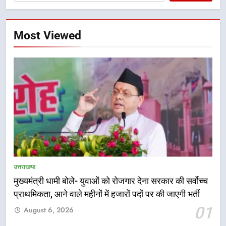
Most Viewed
5
एमडीडीए बोर्ड बैठक में 25 विकास प्रस्तावों
को मिली मंजूरी, देहरादून-मसूरी के
उत्तराखण्ड
नियोजित विकास को मिलेगी रफ्तार
उत्तराखण्ड
मुख्यमंत्री धामी बोले- युवाओं को रोजगार देना सरकार की सर्वोच्च
प्राथमिकता, आने वाले महीनों में हजारों पदों पर की जाएगी भर्ती
6
01
August 6, 2026
मुख्यमंत्री पुष्कर सिंह धामी के दिशा-निर्देशों