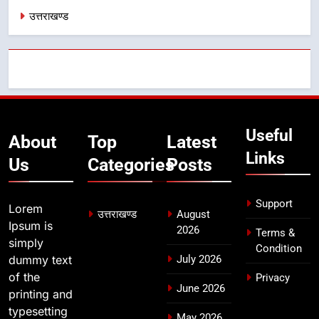
अभियुक्त को दून पुलिस ने हरिद्वार से किया
उत्तराखण्ड
गिरफ्तार
उत्तराखण्ड
8
भारी बारिश का अलर्ट! 6 अगस्त को
देहरादून में स्कूल बंद
उत्तराखण्ड
Useful
About
Top
Latest
Links
Us
Categories
Posts
Support
Lorem
उत्तराखण्ड
August
Ipsum is
2026
Terms &
simply
Condition
dummy text
July 2026
of the
Privacy
June 2026
printing and
typesetting
May 2026