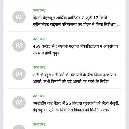
में पीएम आवास योजना (शहरी) की प्रगति
की हुई समीक्षा
उत्तराखण्ड
उत्तराखण्ड
02
दिल्ली-देहरादून आर्थिक कॉरिडोर से जुड़ी 12 किमी
ग्रीनफील्ड बाईपास परियोजना का डीएम ने किया निरीक्षण;
7
समयबद्ध एवं गुणवत्तापूर्ण निर्माण सुनिश्चित करने के निर्देश,
बैरागीवाला हत्याकांड के फरार चल रहे
सुरक्षा मानकों से कोई समझौता नहींः डीएम
उत्तराखण्ड
अभियुक्त को दून पुलिस ने हरिद्वार से किया
03
459 करोड़ से एचएनबी गढ़वाल विश्वविद्यालय में अनुसंधान
गिरफ्तार
उत्तराखण्ड
संरचना होगी सुदृढ
8
उत्तराखण्ड
भारी बारिश का अलर्ट! 6 अगस्त को
04
भारी से बहुत भारी वर्षा की चेतावनी के बीच जिला प्रशासन
देहरादून में स्कूल बंद
अलर्ट, सभी विभागों को हाई अलर्ट पर रहने के निर्देश
उत्तराखण्ड
उत्तराखण्ड
05
1
एमडीडीए बोर्ड बैठक में 25 विकास प्रस्तावों को मिली मंजूरी,
देहरादून-मसूरी के नियोजित विकास को मिलेगी रफ्तार
मुख्यमंत्री धामी बोले- युवाओं को रोजगार
देना सरकार की सर्वोच्च प्राथमिकता, आने
वाले महीनों में हजारों पदों पर की जाएगी
उत्तराखण्ड
उत्तराखण्ड