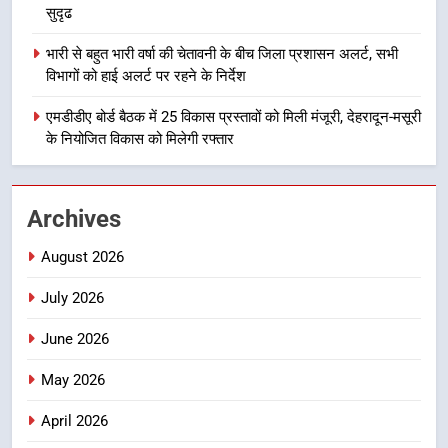
8
सुदृढ
भारी बारिश का अलर्ट! 6 अगस्त को
देहरादून में स्कूल बंद
भारी से बहुत भारी वर्षा की चेतावनी के बीच जिला प्रशासन अलर्ट, सभी
विभागों को हाई अलर्ट पर रहने के निर्देश
उत्तराखण्ड
एमडीडीए बोर्ड बैठक में 25 विकास प्रस्तावों को मिली मंजूरी, देहरादून-मसूरी
1
के नियोजित विकास को मिलेगी रफ्तार
मुख्यमंत्री धामी बोले- युवाओं को रोजगार
देना सरकार की सर्वोच्च प्राथमिकता, आने
वाले महीनों में हजारों पदों पर की जाएगी
Archives
उत्तराखण्ड
भर्ती
August 2026
2
दिल्ली-देहरादून आर्थिक कॉरिडोर से जुड़ी
July 2026
12 किमी ग्रीनफील्ड बाईपास परियोजना
June 2026
का डीएम ने किया निरीक्षण; समयबद्ध एवं
उत्तराखण्ड
गुणवत्तापूर्ण निर्माण सुनिश्चित करने के
May 2026
निर्देश, सुरक्षा मानकों से कोई समझौता
3
नहींः डीएम
April 2026
459 करोड़ से एचएनबी गढ़वाल