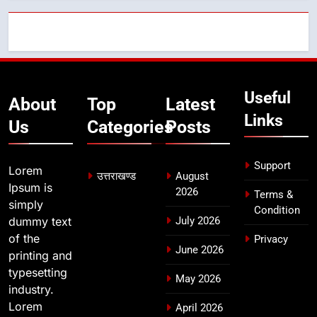
7
बैरागीवाला हत्याकांड के फरार चल रहे
अभियुक्त को दून पुलिस ने हरिद्वार से किया
गिरफ्तार
उत्तराखण्ड
Useful
About
Top
Latest
Links
8
Us
Categories
Posts
भारी बारिश का अलर्ट! 6 अगस्त को
देहरादून में स्कूल बंद
Support
Lorem
उत्तराखण्ड
उत्तराखण्ड
August
Ipsum is
2026
Terms &
simply
Condition
dummy text
July 2026
of the
Privacy
June 2026
printing and
typesetting
May 2026
industry.
Lorem
April 2026