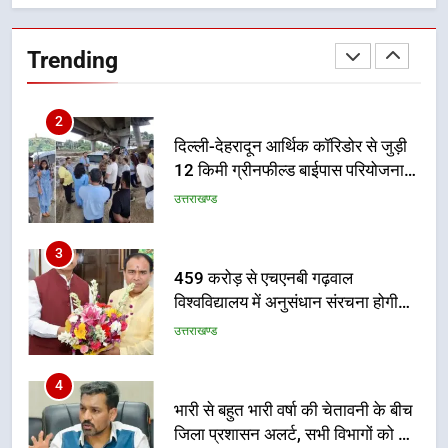
मुख्यमंत्री धामी बोले- युवाओं को रोजगार
देना सरकार की सर्वोच्च प्राथमिकता, आने
वाले महीनों में हजारों पदों पर की जाएगी
उत्तराखण्ड
Trending
भर्ती
2
दिल्ली-देहरादून आर्थिक कॉरिडोर से जुड़ी
12 किमी ग्रीनफील्ड बाईपास परियोजना
का डीएम ने किया निरीक्षण; समयबद्ध एवं
उत्तराखण्ड
गुणवत्तापूर्ण निर्माण सुनिश्चित करने के
निर्देश, सुरक्षा मानकों से कोई समझौता
3
नहींः डीएम
459 करोड़ से एचएनबी गढ़वाल
विश्वविद्यालय में अनुसंधान संरचना होगी
सुदृढ
उत्तराखण्ड
4
भारी से बहुत भारी वर्षा की चेतावनी के बीच
जिला प्रशासन अलर्ट, सभी विभागों को हाई
अलर्ट पर रहने के निर्देश