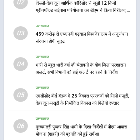
02
दिल्ली-देहरादून आर्थिक कॉरिडोर से जुड़ी 12 किमी
6
ग्रीनफील्ड बाईपास परियोजना का डीएम ने किया निरीक्षण;
मुख्यमंत्री पुष्कर सिंह धामी के दिशा-निर्देशों
समयबद्ध एवं गुणवत्तापूर्ण निर्माण सुनिश्चित करने के निर्देश,
में पीएम आवास योजना (शहरी) की प्रगति
सुरक्षा मानकों से कोई समझौता नहींः डीएम
उत्तराखण्ड
की हुई समीक्षा
03
उत्तराखण्ड
459 करोड़ से एचएनबी गढ़वाल विश्वविद्यालय में अनुसंधान
संरचना होगी सुदृढ
7
उत्तराखण्ड
बैरागीवाला हत्याकांड के फरार चल रहे
04
भारी से बहुत भारी वर्षा की चेतावनी के बीच जिला प्रशासन
अभियुक्त को दून पुलिस ने हरिद्वार से किया
अलर्ट, सभी विभागों को हाई अलर्ट पर रहने के निर्देश
गिरफ्तार
उत्तराखण्ड
उत्तराखण्ड
8
05
एमडीडीए बोर्ड बैठक में 25 विकास प्रस्तावों को मिली मंजूरी,
भारी बारिश का अलर्ट! 6 अगस्त को
देहरादून-मसूरी के नियोजित विकास को मिलेगी रफ्तार
देहरादून में स्कूल बंद
उत्तराखण्ड
उत्तराखण्ड
06
मुख्यमंत्री पुष्कर सिंह धामी के दिशा-निर्देशों में पीएम आवास
1
योजना (शहरी) की प्रगति की हुई समीक्षा