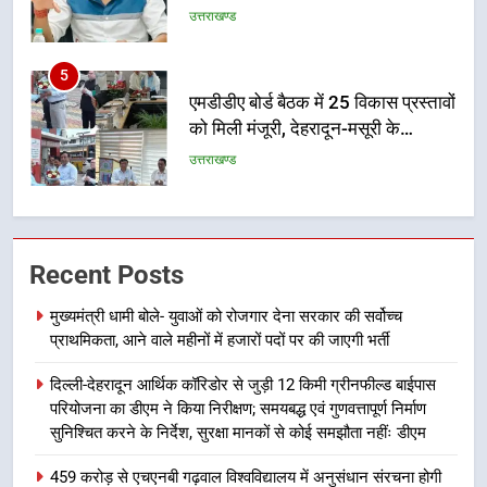
उत्तराखण्ड
5
एमडीडीए बोर्ड बैठक में 25 विकास प्रस्तावों
को मिली मंजूरी, देहरादून-मसूरी के
नियोजित विकास को मिलेगी रफ्तार
उत्तराखण्ड
6
मुख्यमंत्री पुष्कर सिंह धामी के दिशा-निर्देशों
में पीएम आवास योजना (शहरी) की प्रगति
Recent Posts
की हुई समीक्षा
उत्तराखण्ड
मुख्यमंत्री धामी बोले- युवाओं को रोजगार देना सरकार की सर्वोच्च
प्राथमिकता, आने वाले महीनों में हजारों पदों पर की जाएगी भर्ती
7
बैरागीवाला हत्याकांड के फरार चल रहे
दिल्ली-देहरादून आर्थिक कॉरिडोर से जुड़ी 12 किमी ग्रीनफील्ड बाईपास
अभियुक्त को दून पुलिस ने हरिद्वार से किया
परियोजना का डीएम ने किया निरीक्षण; समयबद्ध एवं गुणवत्तापूर्ण निर्माण
गिरफ्तार
सुनिश्चित करने के निर्देश, सुरक्षा मानकों से कोई समझौता नहींः डीएम
उत्तराखण्ड
459 करोड़ से एचएनबी गढ़वाल विश्वविद्यालय में अनुसंधान संरचना होगी