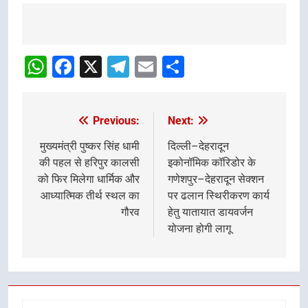
Post
navigation
WhatsApp
Facebook
X
Telegram
Email
Share
Previous:
Next:
Post
navigation
मुख्यमंत्री पुष्कर सिंह धामी
दिल्ली–देहरादून
की पहल से हरिपुर कालसी
इकोनॉमिक कॉरिडोर के
को फिर मिलेगा धार्मिक और
गणेशपुर–देहरादून सेक्शन
आध्यात्मिक तीर्थ स्थल का
पर ढलान स्थिरीकरण कार्य
गौरव
हेतु यातायात डायवर्जन
योजना होगी लागू