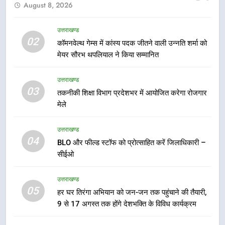
हर घर तिरंगा अभियान को जन-जन तक
August 8, 2026
पहुंचाने की तैयारी, 9 से 17 अगस्त तक
होंगे देशभक्ति के विविध कार्यक्रम
उत्तराखण्ड
उत्तराखण्ड
02
कॉमनवेल्थ गेम्स में कांस्य पदक जीतने वाली उन्नति शर्मा को
मेयर सौरभ थपलियाल ने किया सम्मानित
6
कावड़ मेले को सकुशल रूप से संपन्न कराने
उत्तराखण्ड
के लिए खुद मैदान में उतरे एसएसपी दून
03
तकनीकी शिक्षा विभाग प्रदेशभर में आयोजित करेगा रोजगार
उत्तराखण्ड
मेले
7
उत्तराखण्ड
मुख्यमंत्री ने तीलू रौतेली एवं आंगनबाड़ी
04
BLO और फील्ड स्टॉफ को प्रोत्साहित करें जिलाधिकारी –
कार्यकत्री पुरस्कार से मातृशक्ति को किया
सीईओ
सम्मानित
उत्तराखण्ड
उत्तराखण्ड
8
05
हर घर तिरंगा अभियान को जन-जन तक पहुंचाने की तैयारी,
खेल महाकुंभ 2026ः 01 सितंबर से सजेगा
9 से 17 अगस्त तक होंगे देशभक्ति के विविध कार्यक्रम
मुख्यमंत्री चौम्पियनशिप ट्रॉफी का मंच,
न्याय पंचायत से राज्य स्तर तक होगा