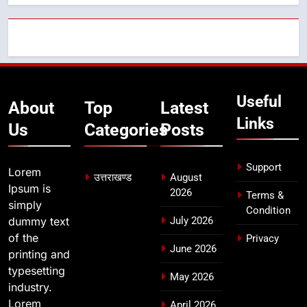
कावड़ मेले को सकुशल रूप से संपन्न कराने
के लिए खुद मैदान में उतरे एसएसपी दून
उत्तराखण्ड
7
मुख्यमंत्री ने तीलू रौतेली एवं आंगनबाड़ी
Useful
About
Top
Latest
कार्यकत्री पुरस्कार से मातृशक्ति को किया
Links
Us
Categories
Posts
सम्मानित
उत्तराखण्ड
Support
8
Lorem
उत्तराखण्ड
August
खेल महाकुंभ 2026ः 01 सितंबर से सजेगा
Ipsum is
2026
Terms &
मुख्यमंत्री चौम्पियनशिप ट्रॉफी का मंच,
simply
Condition
न्याय पंचायत से राज्य स्तर तक होगा
dummy text
July 2026
उत्तराखण्ड
प्रतिभा का प्रदर्शन
of the
Privacy
June 2026
printing and
typesetting
May 2026
industry.
Lorem
April 2026