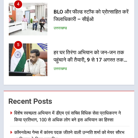
4
BLO और फील्ड स्टॉफ को प्रोत्साहित करें
जिलाधिकारी – सीईओ
उत्तराखण्ड
5
हर घर तिरंगा अभियान को जन-जन तक
पहुंचाने की तैयारी, 9 से 17 अगस्त तक
होंगे देशभक्ति के विविध कार्यक्रम
उत्तराखण्ड
6
कावड़ मेले को सकुशल रूप से संपन्न कराने
के लिए खुद मैदान में उतरे एसएसपी दून
Recent Posts
उत्तराखण्ड
विशेष स्वच्छता अभियान में डीएम एवं सचिव विधिक सेवा प्राधिकरण ने
किया प्रतिभाग, 100 से अधिक लोग बने इस अभियान का हिस्सा
7
मुख्यमंत्री ने तीलू रौतेली एवं आंगनबाड़ी
कॉमनवेल्थ गेम्स में कांस्य पदक जीतने वाली उन्नति शर्मा को मेयर सौरभ