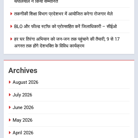
कार्यकत्री पुरस्कार से मातृशक्ति को किया
थपलियाल ने किया सम्मानित
सम्मानित
उत्तराखण्ड
तकनीकी शिक्षा विभाग प्रदेशभर में आयोजित करेगा रोजगार मेले
BLO और फील्ड स्टॉफ को प्रोत्साहित करें जिलाधिकारी – सीईओ
8
खेल महाकुंभ 2026ः 01 सितंबर से सजेगा
हर घर तिरंगा अभियान को जन-जन तक पहुंचाने की तैयारी, 9 से 17
मुख्यमंत्री चौम्पियनशिप ट्रॉफी का मंच,
अगस्त तक होंगे देशभक्ति के विविध कार्यक्रम
न्याय पंचायत से राज्य स्तर तक होगा
उत्तराखण्ड
प्रतिभा का प्रदर्शन
1
Archives
विशेष स्वच्छता अभियान में डीएम एवं सचिव
August 2026
विधिक सेवा प्राधिकरण ने किया प्रतिभाग,
100 से अधिक लोग बने इस अभियान का
उत्तराखण्ड
July 2026
हिस्सा
June 2026
2
कॉमनवेल्थ गेम्स में कांस्य पदक जीतने
May 2026
वाली उन्नति शर्मा को मेयर सौरभ
थपलियाल ने किया सम्मानित
उत्तराखण्ड
April 2026