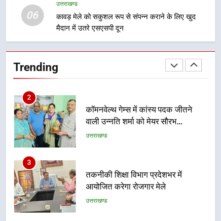
उत्तराखण्ड
उत्तराखण्ड
प्रतिभा का प्रदर्शन
06
कावड़ मेले को सकुशल रूप से संपन्न कराने के लिए खुद
मैदान में उतरे एसएसपी दून
1
विशेष स्वच्छता अभियान में डीएम एवं सचिव
विधिक सेवा प्राधिकरण ने किया प्रतिभाग,
Trending
100 से अधिक लोग बने इस अभियान का
उत्तराखण्ड
हिस्सा
2
कॉमनवेल्थ गेम्स में कांस्य पदक जीतने
वाली उन्नति शर्मा को मेयर सौरभ
थपलियाल ने किया सम्मानित
उत्तराखण्ड
3
तकनीकी शिक्षा विभाग प्रदेशभर में
आयोजित करेगा रोजगार मेले
उत्तराखण्ड