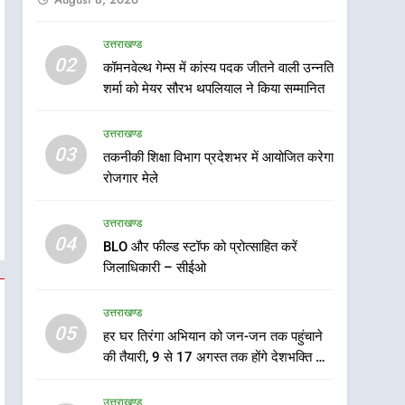
उत्तराखण्ड
5
02
कॉमनवेल्थ गेम्स में कांस्य पदक जीतने वाली उन्नति
हर घर तिरंगा अभियान को जन-
शर्मा को मेयर सौरभ थपलियाल ने किया सम्मानित
जन तक पहुंचाने की तैयारी, 9 से
17 अगस्त तक होंगे देशभक्ति के
उत्तराखण्ड
उत्तराखण्ड
विविध कार्यक्रम
03
तकनीकी शिक्षा विभाग प्रदेशभर में आयोजित करेगा
6
कावड़ मेले को सकुशल रूप से
रोजगार मेले
संपन्न कराने के लिए खुद मैदान में
उतरे एसएसपी दून
उत्तराखण्ड
उत्तराखण्ड
04
BLO और फील्ड स्टॉफ को प्रोत्साहित करें
7
जिलाधिकारी – सीईओ
मुख्यमंत्री ने तीलू रौतेली एवं
आंगनबाड़ी कार्यकत्री पुरस्कार से
उत्तराखण्ड
मातृशक्ति को किया सम्मानित
उत्तराखण्ड
05
हर घर तिरंगा अभियान को जन-जन तक पहुंचाने
की तैयारी, 9 से 17 अगस्त तक होंगे देशभक्ति के
8
विविध कार्यक्रम
खेल महाकुंभ 2026ः 01 सितंबर
उत्तराखण्ड
से सजेगा मुख्यमंत्री चौम्पियनशिप