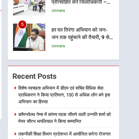
प्रोत्साहित करें जिलाधिकारी –
सीईओ
उत्तराखण्ड
5
हर घर तिरंगा अभियान को जन-
जन तक पहुंचाने की तैयारी, 9 से
17 अगस्त तक होंगे देशभक्ति के
उत्तराखण्ड
विविध कार्यक्रम
6
कावड़ मेले को सकुशल रूप से
संपन्न कराने के लिए खुद मैदान में
Recent Posts
उतरे एसएसपी दून
उत्तराखण्ड
विशेष स्वच्छता अभियान में डीएम एवं सचिव विधिक सेवा
प्राधिकरण ने किया प्रतिभाग, 100 से अधिक लोग बने इस
7
मुख्यमंत्री ने तीलू रौतेली एवं
अभियान का हिस्सा
आंगनबाड़ी कार्यकत्री पुरस्कार से
कॉमनवेल्थ गेम्स में कांस्य पदक जीतने वाली उन्नति शर्मा को
मातृशक्ति को किया सम्मानित
उत्तराखण्ड
मेयर सौरभ थपलियाल ने किया सम्मानित
8
तकनीकी शिक्षा विभाग प्रदेशभर में आयोजित करेगा रोजगार
खेल महाकुंभ 2026ः 01 सितंबर