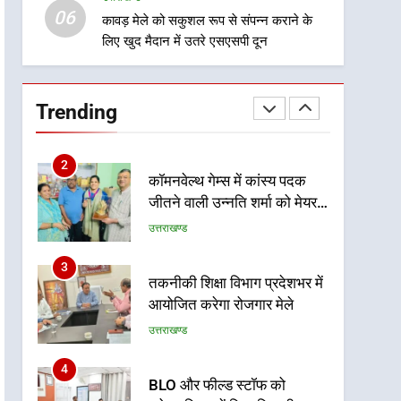
06
ट्रॉफी का मंच, न्याय पंचायत से
कावड़ मेले को सकुशल रूप से संपन्न कराने के
उत्तराखण्ड
लिए खुद मैदान में उतरे एसएसपी दून
राज्य स्तर तक होगा प्रतिभा का
प्रदर्शन
1
विशेष स्वच्छता अभियान में डीएम
एवं सचिव विधिक सेवा प्राधिकरण
Trending
ने किया प्रतिभाग, 100 से अधिक
उत्तराखण्ड
लोग बने इस अभियान का हिस्सा
2
कॉमनवेल्थ गेम्स में कांस्य पदक
जीतने वाली उन्नति शर्मा को मेयर
सौरभ थपलियाल ने किया सम्मानित
उत्तराखण्ड
3
तकनीकी शिक्षा विभाग प्रदेशभर में
आयोजित करेगा रोजगार मेले
उत्तराखण्ड
4
BLO और फील्ड स्टॉफ को