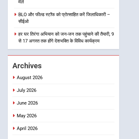
मेले
से सजेगा मुख्यमंत्री चौम्पियनशिप
ट्रॉफी का मंच, न्याय पंचायत से
उत्तराखण्ड
BLO और फील्ड स्टॉफ को प्रोत्साहित करें जिलाधिकारी –
राज्य स्तर तक होगा प्रतिभा का
सीईओ
प्रदर्शन
1
विशेष स्वच्छता अभियान में डीएम
हर घर तिरंगा अभियान को जन-जन तक पहुंचाने की तैयारी, 9
एवं सचिव विधिक सेवा प्राधिकरण
से 17 अगस्त तक होंगे देशभक्ति के विविध कार्यक्रम
ने किया प्रतिभाग, 100 से अधिक
उत्तराखण्ड
लोग बने इस अभियान का हिस्सा
2
Archives
कॉमनवेल्थ गेम्स में कांस्य पदक
जीतने वाली उन्नति शर्मा को मेयर
August 2026
सौरभ थपलियाल ने किया सम्मानित
उत्तराखण्ड
July 2026
3
June 2026
तकनीकी शिक्षा विभाग प्रदेशभर में
आयोजित करेगा रोजगार मेले
May 2026
उत्तराखण्ड
April 2026
4
BLO और फील्ड स्टॉफ को