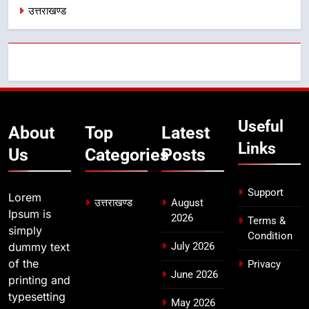
मुख्यमंत्री धामी बोले- युवाओं को रोजगार
उत्तराखण्ड
देना सरकार की सर्वोच्च प्राथमिकता, आने
वाले महीनों में हजारों पदों पर की जाएगी
उत्तराखण्ड
भर्ती
8
दिल्ली-देहरादून आर्थिक कॉरिडोर से जुड़ी
12 किमी ग्रीनफील्ड बाईपास परियोजना
Useful
का डीएम ने किया निरीक्षण; समयबद्ध एवं
About
Top
Latest
उत्तराखण्ड
गुणवत्तापूर्ण निर्माण सुनिश्चित करने के
Links
Us
Categories
Posts
निर्देश, सुरक्षा मानकों से कोई समझौता
नहींः डीएम
Support
Lorem
उत्तराखण्ड
August
Ipsum is
2026
Terms &
simply
Condition
dummy text
July 2026
of the
Privacy
June 2026
printing and
typesetting
May 2026