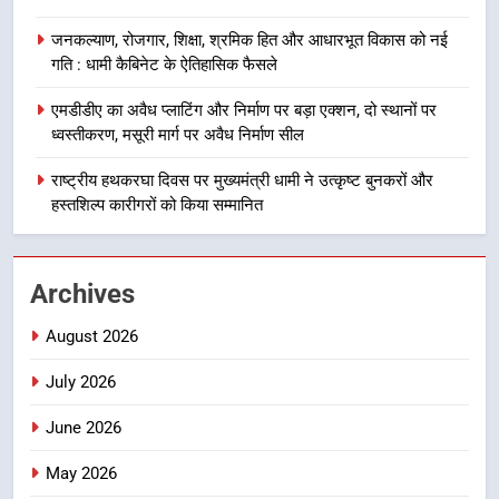
12 किमी ग्रीनफील्ड बाईपास परियोजना
का डीएम ने किया निरीक्षण; समयबद्ध एवं
उत्तराखण्ड
जनकल्याण, रोजगार, शिक्षा, श्रमिक हित और आधारभूत विकास को नई
गुणवत्तापूर्ण निर्माण सुनिश्चित करने के
गति : धामी कैबिनेट के ऐतिहासिक फैसले
निर्देश, सुरक्षा मानकों से कोई समझौता
1
नहींः डीएम
एमडीडीए का अवैध प्लाटिंग और निर्माण पर बड़ा एक्शन, दो स्थानों पर
खेल महाकुंभ 2026ः 01 सितंबर से सजेगा
ध्वस्तीकरण, मसूरी मार्ग पर अवैध निर्माण सील
मुख्यमंत्री चौम्पियनशिप ट्रॉफी का मंच,
न्याय पंचायत से राज्य स्तर तक होगा
राष्ट्रीय हथकरघा दिवस पर मुख्यमंत्री धामी ने उत्कृष्ट बुनकरों और
उत्तराखण्ड
प्रतिभा का प्रदर्शन
हस्तशिल्प कारीगरों को किया सम्मानित
2
सार्वजनिक स्थान पर जुआ खेलने वाले
Archives
अभियुक्तों को पुलिस ने किया गिरफ्तार
उत्तराखण्ड
August 2026
July 2026
3
जनकल्याण, रोजगार, शिक्षा, श्रमिक हित
June 2026
और आधारभूत विकास को नई गति : धामी
कैबिनेट के ऐतिहासिक फैसले
May 2026
उत्तराखण्ड