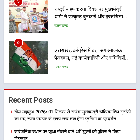
5
राष्ट्रीय हथकरघा दिवस पर मुख्यमंत्री
धामी ने उत्कृष्ट बुनकरों और हस्तशिल्प
कारीगरों को किया सम्मानित
उत्तराखण्ड
6
उत्तराखंड कांग्रेस में बड़ा संगठनात्मक
फेरबदल, नई कार्यकारिणी और समितियों
का गठन
उत्तराखण्ड
7
मुख्यमंत्री धामी बोले- युवाओं को रोजगार
Recent Posts
देना सरकार की सर्वोच्च प्राथमिकता, आने
वाले महीनों में हजारों पदों पर की जाएगी
उत्तराखण्ड
खेल महाकुंभ 2026ः 01 सितंबर से सजेगा मुख्यमंत्री चौम्पियनशिप ट्रॉफी
भर्ती
का मंच, न्याय पंचायत से राज्य स्तर तक होगा प्रतिभा का प्रदर्शन
8
सार्वजनिक स्थान पर जुआ खेलने वाले अभियुक्तों को पुलिस ने किया
दिल्ली-देहरादून आर्थिक कॉरिडोर से जुड़ी
गिरफ्तार