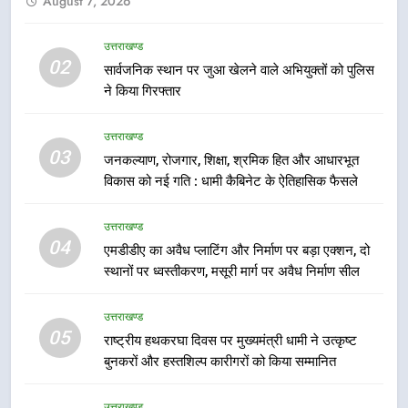
August 7, 2026
उत्तराखंड कांग्रेस में बड़ा संगठनात्मक
फेरबदल, नई कार्यकारिणी और समितियों
का गठन
उत्तराखण्ड
उत्तराखण्ड
02
सार्वजनिक स्थान पर जुआ खेलने वाले अभियुक्तों को पुलिस
ने किया गिरफ्तार
7
मुख्यमंत्री धामी बोले- युवाओं को रोजगार
उत्तराखण्ड
देना सरकार की सर्वोच्च प्राथमिकता, आने
03
जनकल्याण, रोजगार, शिक्षा, श्रमिक हित और आधारभूत
वाले महीनों में हजारों पदों पर की जाएगी
उत्तराखण्ड
विकास को नई गति : धामी कैबिनेट के ऐतिहासिक फैसले
भर्ती
8
उत्तराखण्ड
दिल्ली-देहरादून आर्थिक कॉरिडोर से जुड़ी
04
एमडीडीए का अवैध प्लाटिंग और निर्माण पर बड़ा एक्शन, दो
12 किमी ग्रीनफील्ड बाईपास परियोजना
स्थानों पर ध्वस्तीकरण, मसूरी मार्ग पर अवैध निर्माण सील
का डीएम ने किया निरीक्षण; समयबद्ध एवं
उत्तराखण्ड
गुणवत्तापूर्ण निर्माण सुनिश्चित करने के
उत्तराखण्ड
निर्देश, सुरक्षा मानकों से कोई समझौता
05
1
राष्ट्रीय हथकरघा दिवस पर मुख्यमंत्री धामी ने उत्कृष्ट
नहींः डीएम
बुनकरों और हस्तशिल्प कारीगरों को किया सम्मानित
खेल महाकुंभ 2026ः 01 सितंबर से सजेगा
मुख्यमंत्री चौम्पियनशिप ट्रॉफी का मंच,
न्याय पंचायत से राज्य स्तर तक होगा
उत्तराखण्ड