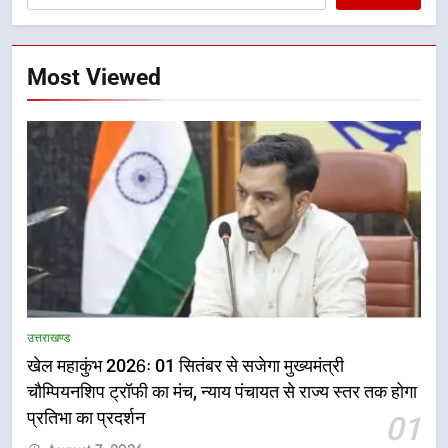
Most Viewed
5
राष्ट्रीय हथकरघा दिवस पर मुख्यमंत्री
उत्तराखण्ड
धामी ने उत्कृष्ट बुनकरों और हस्तशिल्प
खेल महाकुंभ 2026ः 01 सितंबर से सजेगा मुख्यमंत्री
कारीगरों को किया सम्मानित
उत्तराखण्ड
चौम्पियनशिप ट्रॉफी का मंच, न्याय पंचायत से राज्य स्तर तक होगा
प्रतिभा का प्रदर्शन
01
6