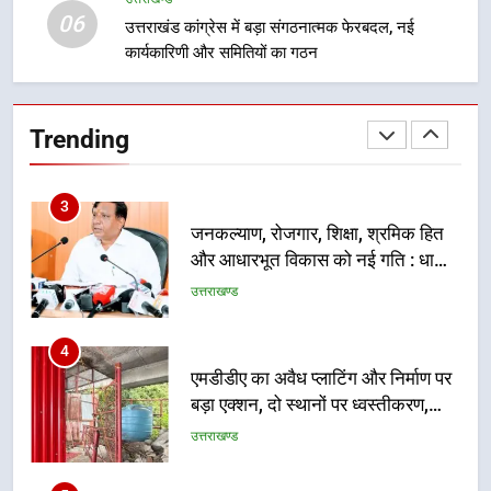
उत्तराखण्ड
06
प्रतिभा का प्रदर्शन
उत्तराखंड कांग्रेस में बड़ा संगठनात्मक फेरबदल, नई
कार्यकारिणी और समितियों का गठन
2
सार्वजनिक स्थान पर जुआ खेलने वाले
अभियुक्तों को पुलिस ने किया गिरफ्तार
Trending
उत्तराखण्ड
3
जनकल्याण, रोजगार, शिक्षा, श्रमिक हित
और आधारभूत विकास को नई गति : धामी
कैबिनेट के ऐतिहासिक फैसले
उत्तराखण्ड
4
एमडीडीए का अवैध प्लाटिंग और निर्माण पर
बड़ा एक्शन, दो स्थानों पर ध्वस्तीकरण,
मसूरी मार्ग पर अवैध निर्माण सील
उत्तराखण्ड