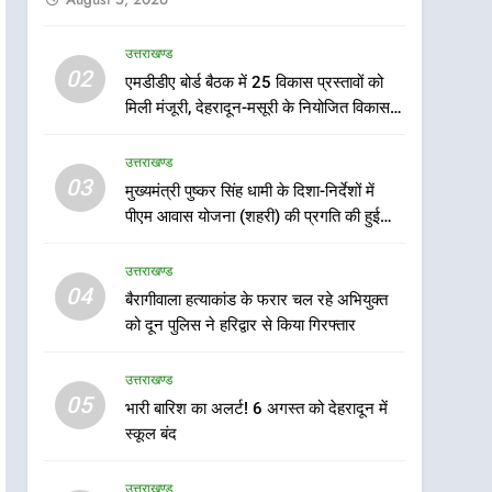
उत्तराखण्ड
5
02
एमडीडीए बोर्ड बैठक में 25 विकास प्रस्तावों को
भारी बारिश का अलर्ट! 6 अगस्त
मिली मंजूरी, देहरादून-मसूरी के नियोजित विकास
को देहरादून में स्कूल बंद
को मिलेगी रफ्तार
उत्तराखण्ड
उत्तराखण्ड
03
मुख्यमंत्री पुष्कर सिंह धामी के दिशा-निर्देशों में
6
मुख्यमंत्री धामी की सुरक्षा
पीएम आवास योजना (शहरी) की प्रगति की हुई
प्राथमिकता: सीसीटीवी, ड्रोन और
समीक्षा
स्वास्थ्य सेवाओं के बीच शिवभक्तों
उत्तराखण्ड
उत्तराखण्ड
के लिए बनाया सुरक्षित कांवड़ मार्ग
04
बैरागीवाला हत्याकांड के फरार चल रहे अभियुक्त
7
को दून पुलिस ने हरिद्वार से किया गिरफ्तार
एसआईआर प्रक्रिया की निगरानी
के लिए प्रदेश कांग्रेस मुख्यालय में
उत्तराखण्ड
कंट्रोल रूम का शुभारंभ
उत्तराखण्ड
05
भारी बारिश का अलर्ट! 6 अगस्त को देहरादून में
स्कूल बंद
8
सड़क सुरक्षा पर डीएम का सख्त
उत्तराखण्ड
एक्शन, ब्लैक स्पॉट होंगे सुरक्षित, हर