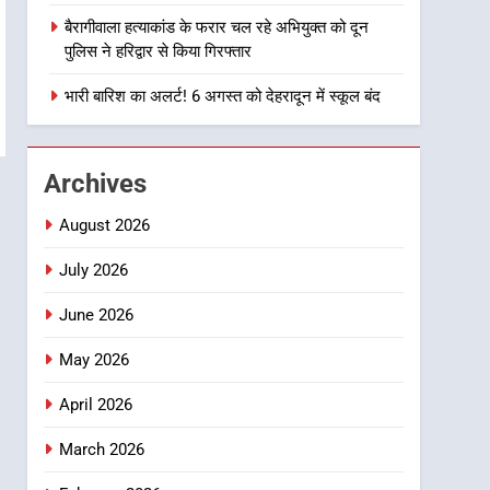
एक्शन, ब्लैक स्पॉट होंगे सुरक्षित, हर
बैरागीवाला हत्याकांड के फरार चल रहे अभियुक्त को दून
माह होगी प्रगति समीक्षा
उत्तराखण्ड
पुलिस ने हरिद्वार से किया गिरफ्तार
1
भारी बारिश का अलर्ट! 6 अगस्त को देहरादून में स्कूल बंद
भारी से बहुत भारी वर्षा की चेतावनी
के बीच जिला प्रशासन अलर्ट, सभी
विभागों को हाई अलर्ट पर रहने के
उत्तराखण्ड
Archives
निर्देश
2
August 2026
एमडीडीए बोर्ड बैठक में 25 विकास
प्रस्तावों को मिली मंजूरी, देहरादून-
July 2026
मसूरी के नियोजित विकास को
उत्तराखण्ड
June 2026
मिलेगी रफ्तार
3
May 2026
मुख्यमंत्री पुष्कर सिंह धामी के
दिशा-निर्देशों में पीएम आवास
April 2026
योजना (शहरी) की प्रगति की हुई
उत्तराखण्ड
समीक्षा
March 2026
4
बैरागीवाला हत्याकांड के फरार चल