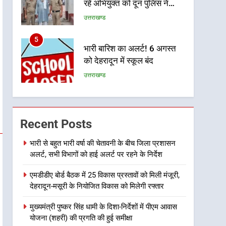
रहे अभियुक्त को दून पुलिस ने
हरिद्वार से किया गिरफ्तार
उत्तराखण्ड
5
भारी बारिश का अलर्ट! 6 अगस्त
को देहरादून में स्कूल बंद
उत्तराखण्ड
6
मुख्यमंत्री धामी की सुरक्षा
प्राथमिकता: सीसीटीवी, ड्रोन और
Recent Posts
स्वास्थ्य सेवाओं के बीच शिवभक्तों
उत्तराखण्ड
के लिए बनाया सुरक्षित कांवड़ मार्ग
भारी से बहुत भारी वर्षा की चेतावनी के बीच जिला प्रशासन
अलर्ट, सभी विभागों को हाई अलर्ट पर रहने के निर्देश
7
एसआईआर प्रक्रिया की निगरानी
एमडीडीए बोर्ड बैठक में 25 विकास प्रस्तावों को मिली मंजूरी,
के लिए प्रदेश कांग्रेस मुख्यालय में
देहरादून-मसूरी के नियोजित विकास को मिलेगी रफ्तार
कंट्रोल रूम का शुभारंभ
उत्तराखण्ड
मुख्यमंत्री पुष्कर सिंह धामी के दिशा-निर्देशों में पीएम आवास
8
योजना (शहरी) की प्रगति की हुई समीक्षा
सड़क सुरक्षा पर डीएम का सख्त