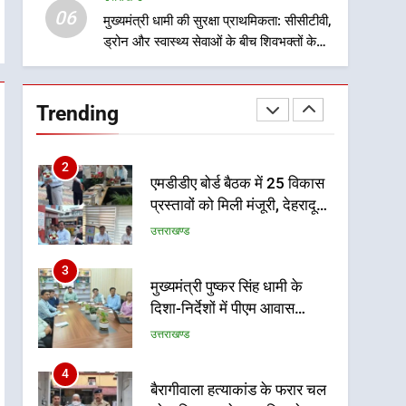
06
माह होगी प्रगति समीक्षा
मुख्यमंत्री धामी की सुरक्षा प्राथमिकता: सीसीटीवी,
उत्तराखण्ड
ड्रोन और स्वास्थ्य सेवाओं के बीच शिवभक्तों के
लिए बनाया सुरक्षित कांवड़ मार्ग
1
भारी से बहुत भारी वर्षा की चेतावनी
के बीच जिला प्रशासन अलर्ट, सभी
Trending
विभागों को हाई अलर्ट पर रहने के
उत्तराखण्ड
निर्देश
2
एमडीडीए बोर्ड बैठक में 25 विकास
प्रस्तावों को मिली मंजूरी, देहरादून-
मसूरी के नियोजित विकास को
उत्तराखण्ड
मिलेगी रफ्तार
3
मुख्यमंत्री पुष्कर सिंह धामी के
दिशा-निर्देशों में पीएम आवास
योजना (शहरी) की प्रगति की हुई
उत्तराखण्ड
समीक्षा
4
बैरागीवाला हत्याकांड के फरार चल