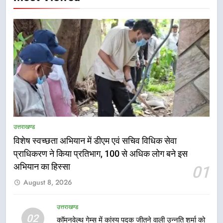
उत्तराखण्ड
विशेष स्वच्छता अभियान में डीएम एवं सचिव विधिक सेवा
प्राधिकरण ने किया प्रतिभाग, 100 से अधिक लोग बने इस
5
अभियान का हिस्सा
01
हर घर तिरंगा अभियान को जन-जन तक
August 8, 2026
पहुंचाने की तैयारी, 9 से 17 अगस्त तक
होंगे देशभक्ति के विविध कार्यक्रम
उत्तराखण्ड
उत्तराखण्ड
02
कॉमनवेल्थ गेम्स में कांस्य पदक जीतने वाली उन्नति शर्मा को