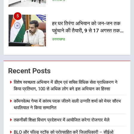
5
हर घर तिरंगा अभियान को जन-जन तक
पहुंचाने की तैयारी, 9 से 17 अगस्त तक
होंगे देशभक्ति के विविध कार्यक्रम
उत्तराखण्ड
6
कावड़ मेले को सकुशल रूप से संपन्न कराने
के लिए खुद मैदान में उतरे एसएसपी दून
Recent Posts
उत्तराखण्ड
विशेष स्वच्छता अभियान में डीएम एवं सचिव विधिक सेवा प्राधिकरण ने
किया प्रतिभाग, 100 से अधिक लोग बने इस अभियान का हिस्सा
7
मुख्यमंत्री ने तीलू रौतेली एवं आंगनबाड़ी
कॉमनवेल्थ गेम्स में कांस्य पदक जीतने वाली उन्नति शर्मा को मेयर सौरभ
कार्यकत्री पुरस्कार से मातृशक्ति को किया
थपलियाल ने किया सम्मानित
सम्मानित
उत्तराखण्ड
तकनीकी शिक्षा विभाग प्रदेशभर में आयोजित करेगा रोजगार मेले
8
BLO और फील्ड स्टॉफ को प्रोत्साहित करें जिलाधिकारी – सीईओ