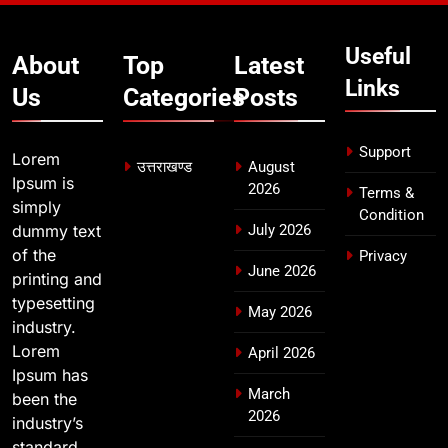
7
मुख्यमंत्री ने तीलू रौतेली एवं आंगनबाड़ी
Useful
कार्यकत्री पुरस्कार से मातृशक्ति को किया
About
Top
Latest
सम्मानित
Links
उत्तराखण्ड
Us
Categories
Posts
8
Support
Lorem
खेल महाकुंभ 2026ः 01 सितंबर से सजेगा
उत्तराखण्ड
August
Ipsum is
2026
मुख्यमंत्री चौम्पियनशिप ट्रॉफी का मंच,
Terms &
simply
न्याय पंचायत से राज्य स्तर तक होगा
Condition
उत्तराखण्ड
dummy text
July 2026
प्रतिभा का प्रदर्शन
of the
Privacy
June 2026
printing and
typesetting
May 2026
industry.
Lorem
April 2026
Ipsum has
March
been the
2026
industry’s
standard