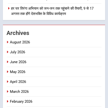
खेल महाकुंभ 2026ः 01 सितंबर से सजेगा
मुख्यमंत्री चौम्पियनशिप ट्रॉफी का मंच,
हर घर तिरंगा अभियान को जन-जन तक पहुंचाने की तैयारी, 9 से 17
न्याय पंचायत से राज्य स्तर तक होगा
अगस्त तक होंगे देशभक्ति के विविध कार्यक्रम
उत्तराखण्ड
प्रतिभा का प्रदर्शन
1
Archives
विशेष स्वच्छता अभियान में डीएम एवं सचिव
विधिक सेवा प्राधिकरण ने किया प्रतिभाग,
August 2026
100 से अधिक लोग बने इस अभियान का
उत्तराखण्ड
हिस्सा
July 2026
2
June 2026
कॉमनवेल्थ गेम्स में कांस्य पदक जीतने
वाली उन्नति शर्मा को मेयर सौरभ
May 2026
थपलियाल ने किया सम्मानित
उत्तराखण्ड
April 2026
3
March 2026
तकनीकी शिक्षा विभाग प्रदेशभर में
February 2026
आयोजित करेगा रोजगार मेले