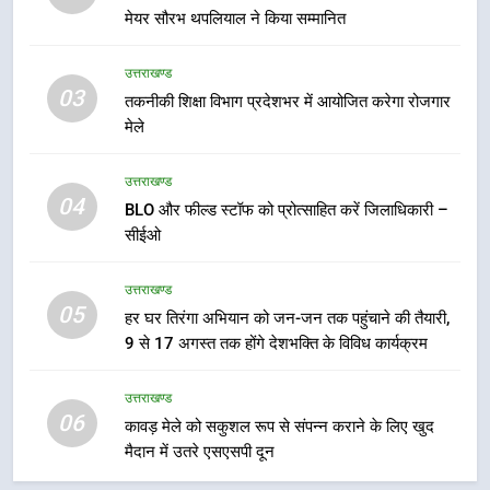
6
मेयर सौरभ थपलियाल ने किया सम्मानित
कावड़ मेले को सकुशल रूप से संपन्न कराने
के लिए खुद मैदान में उतरे एसएसपी दून
उत्तराखण्ड
उत्तराखण्ड
03
तकनीकी शिक्षा विभाग प्रदेशभर में आयोजित करेगा रोजगार
मेले
7
मुख्यमंत्री ने तीलू रौतेली एवं आंगनबाड़ी
उत्तराखण्ड
कार्यकत्री पुरस्कार से मातृशक्ति को किया
04
BLO और फील्ड स्टॉफ को प्रोत्साहित करें जिलाधिकारी –
सम्मानित
सीईओ
उत्तराखण्ड
उत्तराखण्ड
8
05
हर घर तिरंगा अभियान को जन-जन तक पहुंचाने की तैयारी,
खेल महाकुंभ 2026ः 01 सितंबर से सजेगा
9 से 17 अगस्त तक होंगे देशभक्ति के विविध कार्यक्रम
मुख्यमंत्री चौम्पियनशिप ट्रॉफी का मंच,
न्याय पंचायत से राज्य स्तर तक होगा
उत्तराखण्ड
उत्तराखण्ड
प्रतिभा का प्रदर्शन
06
कावड़ मेले को सकुशल रूप से संपन्न कराने के लिए खुद
1
मैदान में उतरे एसएसपी दून
विशेष स्वच्छता अभियान में डीएम एवं सचिव