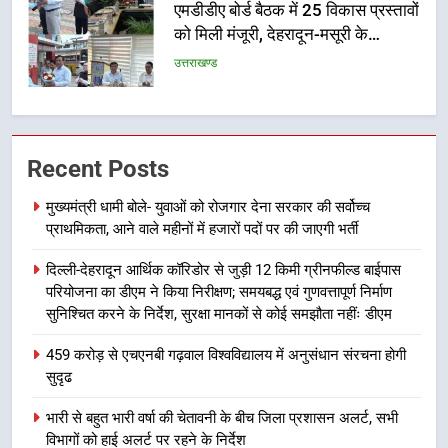
एमडीडीए बोर्ड बैठक में 25 विकास प्रस्तावों
को मिली मंजूरी, देहरादून-मसूरी के
नियोजित विकास को मिलेगी रफ्तार
उत्तराखण्ड
6
मुख्यमंत्री पुष्कर सिंह धामी के दिशा-निर्देशों
Recent Posts
में पीएम आवास योजना (शहरी) की प्रगति
की हुई समीक्षा
उत्तराखण्ड
मुख्यमंत्री धामी बोले- युवाओं को रोजगार देना सरकार की सर्वोच्च
प्राथमिकता, आने वाले महीनों में हजारों पदों पर की जाएगी भर्ती
7
दिल्ली-देहरादून आर्थिक कॉरिडोर से जुड़ी 12 किमी ग्रीनफील्ड बाईपास
बैरागीवाला हत्याकांड के फरार चल रहे
परियोजना का डीएम ने किया निरीक्षण; समयबद्ध एवं गुणवत्तापूर्ण निर्माण
अभियुक्त को दून पुलिस ने हरिद्वार से किया
सुनिश्चित करने के निर्देश, सुरक्षा मानकों से कोई समझौता नहींः डीएम
गिरफ्तार
उत्तराखण्ड
459 करोड़ से एचएनबी गढ़वाल विश्वविद्यालय में अनुसंधान संरचना होगी
सुदृढ
8
भारी बारिश का अलर्ट! 6 अगस्त को
भारी से बहुत भारी वर्षा की चेतावनी के बीच जिला प्रशासन अलर्ट, सभी
देहरादून में स्कूल बंद
विभागों को हाई अलर्ट पर रहने के निर्देश