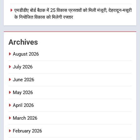
उत्तराखण्ड
एमडीडीए बोर्ड बैठक में 25 विकास प्रस्तावों को मिली मंजूरी, देहरादून-मसूरी
के नियोजित विकास को मिलेगी रफ्तार
1
मुख्यमंत्री धामी बोले- युवाओं को रोजगार
देना सरकार की सर्वोच्च प्राथमिकता, आने
Archives
वाले महीनों में हजारों पदों पर की जाएगी
उत्तराखण्ड
भर्ती
August 2026
2
July 2026
दिल्ली-देहरादून आर्थिक कॉरिडोर से जुड़ी
12 किमी ग्रीनफील्ड बाईपास परियोजना
June 2026
का डीएम ने किया निरीक्षण; समयबद्ध एवं
उत्तराखण्ड
गुणवत्तापूर्ण निर्माण सुनिश्चित करने के
May 2026
निर्देश, सुरक्षा मानकों से कोई समझौता
3
April 2026
नहींः डीएम
459 करोड़ से एचएनबी गढ़वाल
March 2026
विश्वविद्यालय में अनुसंधान संरचना होगी
सुदृढ
उत्तराखण्ड
February 2026