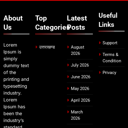
अभियुक्त को दून पुलिस ने हरिद्वार से किया
गिरफ्तार
उत्तराखण्ड
Useful
About
Top
Latest
Links
Us
Categories
Posts
8
भारी बारिश का अलर्ट! 6 अगस्त को
देहरादून में स्कूल बंद
Support
Lorem
उत्तराखण्ड
August
उत्तराखण्ड
Ipsum is
2026
Terms &
simply
Condition
dummy text
July 2026
of the
Privacy
June 2026
printing and
typesetting
May 2026
industry.
Lorem
April 2026
Ipsum has
March
been the
2026
industry’s
standard