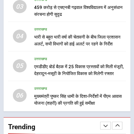
में पीएम आवास योजना (शहरी) की प्रगति
03
459 करोड़ से एचएनबी गढ़वाल विश्वविद्यालय में अनुसंधान
की हुई समीक्षा
उत्तराखण्ड
संरचना होगी सुदृढ
7
उत्तराखण्ड
बैरागीवाला हत्याकांड के फरार चल रहे
04
भारी से बहुत भारी वर्षा की चेतावनी के बीच जिला प्रशासन
अभियुक्त को दून पुलिस ने हरिद्वार से किया
अलर्ट, सभी विभागों को हाई अलर्ट पर रहने के निर्देश
गिरफ्तार
उत्तराखण्ड
उत्तराखण्ड
05
8
एमडीडीए बोर्ड बैठक में 25 विकास प्रस्तावों को मिली मंजूरी,
देहरादून-मसूरी के नियोजित विकास को मिलेगी रफ्तार
भारी बारिश का अलर्ट! 6 अगस्त को
देहरादून में स्कूल बंद
उत्तराखण्ड
उत्तराखण्ड
06
मुख्यमंत्री पुष्कर सिंह धामी के दिशा-निर्देशों में पीएम आवास
योजना (शहरी) की प्रगति की हुई समीक्षा
1
मुख्यमंत्री धामी बोले- युवाओं को रोजगार
देना सरकार की सर्वोच्च प्राथमिकता, आने
Trending
वाले महीनों में हजारों पदों पर की जाएगी
उत्तराखण्ड