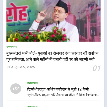
उत्तराखण्ड
मुख्यमंत्री धामी बोले- युवाओं को रोजगार देना सरकार की सर्वोच्च
प्राथमिकता, आने वाले महीनों में हजारों पदों पर की जाएगी भर्ती
5
01
August 6, 2026
एमडीडीए बोर्ड बैठक में 25 विकास प्रस्तावों
को मिली मंजूरी, देहरादून-मसूरी के
नियोजित विकास को मिलेगी रफ्तार
उत्तराखण्ड
उत्तराखण्ड
02
दिल्ली-देहरादून आर्थिक कॉरिडोर से जुड़ी 12 किमी
ग्रीनफील्ड बाईपास परियोजना का डीएम ने किया निरीक्षण;
6
समयबद्ध एवं गुणवत्तापूर्ण निर्माण सुनिश्चित करने के निर्देश,
मुख्यमंत्री पुष्कर सिंह धामी के दिशा-निर्देशों
सुरक्षा मानकों से कोई समझौता नहींः डीएम
उत्तराखण्ड