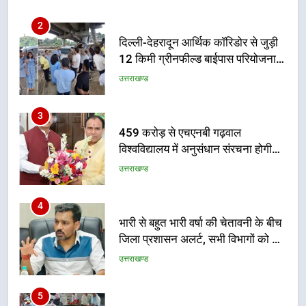
भर्ती
2
दिल्ली-देहरादून आर्थिक कॉरिडोर से जुड़ी
12 किमी ग्रीनफील्ड बाईपास परियोजना
का डीएम ने किया निरीक्षण; समयबद्ध एवं
उत्तराखण्ड
गुणवत्तापूर्ण निर्माण सुनिश्चित करने के
निर्देश, सुरक्षा मानकों से कोई समझौता
3
नहींः डीएम
459 करोड़ से एचएनबी गढ़वाल
विश्वविद्यालय में अनुसंधान संरचना होगी
सुदृढ
उत्तराखण्ड
4
भारी से बहुत भारी वर्षा की चेतावनी के बीच
जिला प्रशासन अलर्ट, सभी विभागों को हाई
अलर्ट पर रहने के निर्देश
उत्तराखण्ड
5