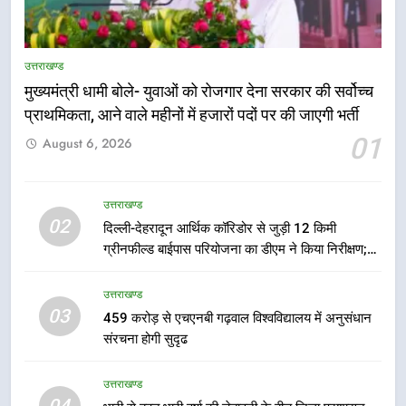
उत्तराखण्ड
मुख्यमंत्री धामी बोले- युवाओं को रोजगार देना सरकार की सर्वोच्च
5
प्राथमिकता, आने वाले महीनों में हजारों पदों पर की जाएगी भर्ती
एमडीडीए बोर्ड बैठक में 25 विकास प्रस्तावों
01
August 6, 2026
को मिली मंजूरी, देहरादून-मसूरी के
नियोजित विकास को मिलेगी रफ्तार
उत्तराखण्ड
उत्तराखण्ड
6
02
दिल्ली-देहरादून आर्थिक कॉरिडोर से जुड़ी 12 किमी
मुख्यमंत्री पुष्कर सिंह धामी के दिशा-निर्देशों
ग्रीनफील्ड बाईपास परियोजना का डीएम ने किया निरीक्षण;
में पीएम आवास योजना (शहरी) की प्रगति
समयबद्ध एवं गुणवत्तापूर्ण निर्माण सुनिश्चित करने के निर्देश,
की हुई समीक्षा
सुरक्षा मानकों से कोई समझौता नहींः डीएम
उत्तराखण्ड
उत्तराखण्ड
03
459 करोड़ से एचएनबी गढ़वाल विश्वविद्यालय में अनुसंधान
संरचना होगी सुदृढ
7
बैरागीवाला हत्याकांड के फरार चल रहे
उत्तराखण्ड
अभियुक्त को दून पुलिस ने हरिद्वार से किया
04