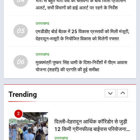
गिरफ्तार
भारी से बहुत भारी वर्षा की चेतावनी के बीच जिला प्रशासन
उत्तराखण्ड
अलर्ट, सभी विभागों को हाई अलर्ट पर रहने के निर्देश
8
उत्तराखण्ड
भारी बारिश का अलर्ट! 6 अगस्त को
05
एमडीडीए बोर्ड बैठक में 25 विकास प्रस्तावों को मिली मंजूरी,
देहरादून में स्कूल बंद
देहरादून-मसूरी के नियोजित विकास को मिलेगी रफ्तार
उत्तराखण्ड
उत्तराखण्ड
1
06
मुख्यमंत्री पुष्कर सिंह धामी के दिशा-निर्देशों में पीएम आवास
मुख्यमंत्री धामी बोले- युवाओं को रोजगार
योजना (शहरी) की प्रगति की हुई समीक्षा
देना सरकार की सर्वोच्च प्राथमिकता, आने
वाले महीनों में हजारों पदों पर की जाएगी
उत्तराखण्ड
भर्ती
Trending
2
दिल्ली-देहरादून आर्थिक कॉरिडोर से जुड़ी
12 किमी ग्रीनफील्ड बाईपास परियोजना
का डीएम ने किया निरीक्षण; समयबद्ध एवं
उत्तराखण्ड
गुणवत्तापूर्ण निर्माण सुनिश्चित करने के
निर्देश, सुरक्षा मानकों से कोई समझौता