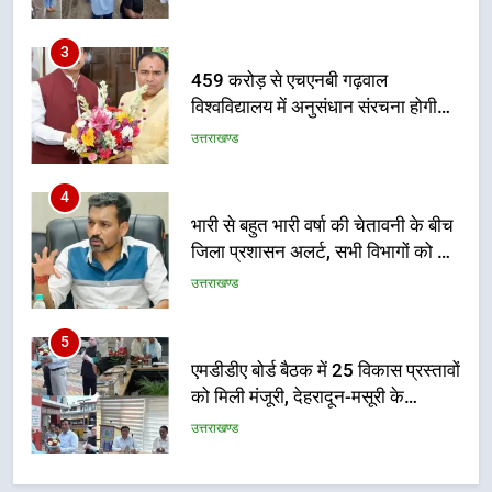
3
नहींः डीएम
459 करोड़ से एचएनबी गढ़वाल
विश्वविद्यालय में अनुसंधान संरचना होगी
सुदृढ
उत्तराखण्ड
4
भारी से बहुत भारी वर्षा की चेतावनी के बीच
जिला प्रशासन अलर्ट, सभी विभागों को हाई
अलर्ट पर रहने के निर्देश
उत्तराखण्ड
5
एमडीडीए बोर्ड बैठक में 25 विकास प्रस्तावों
को मिली मंजूरी, देहरादून-मसूरी के
नियोजित विकास को मिलेगी रफ्तार
उत्तराखण्ड
6
मुख्यमंत्री पुष्कर सिंह धामी के दिशा-निर्देशों