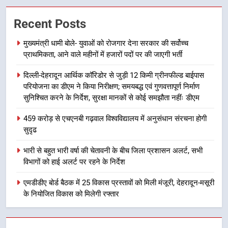
में पीएम आवास योजना (शहरी) की प्रगति
की हुई समीक्षा
उत्तराखण्ड
Recent Posts
मुख्यमंत्री धामी बोले- युवाओं को रोजगार देना सरकार की सर्वोच्च
7
प्राथमिकता, आने वाले महीनों में हजारों पदों पर की जाएगी भर्ती
बैरागीवाला हत्याकांड के फरार चल रहे
अभियुक्त को दून पुलिस ने हरिद्वार से किया
दिल्ली-देहरादून आर्थिक कॉरिडोर से जुड़ी 12 किमी ग्रीनफील्ड बाईपास
गिरफ्तार
उत्तराखण्ड
परियोजना का डीएम ने किया निरीक्षण; समयबद्ध एवं गुणवत्तापूर्ण निर्माण
सुनिश्चित करने के निर्देश, सुरक्षा मानकों से कोई समझौता नहींः डीएम
8
459 करोड़ से एचएनबी गढ़वाल विश्वविद्यालय में अनुसंधान संरचना होगी
भारी बारिश का अलर्ट! 6 अगस्त को
सुदृढ
देहरादून में स्कूल बंद
भारी से बहुत भारी वर्षा की चेतावनी के बीच जिला प्रशासन अलर्ट, सभी
उत्तराखण्ड
विभागों को हाई अलर्ट पर रहने के निर्देश
1
एमडीडीए बोर्ड बैठक में 25 विकास प्रस्तावों को मिली मंजूरी, देहरादून-मसूरी
मुख्यमंत्री धामी बोले- युवाओं को रोजगार
के नियोजित विकास को मिलेगी रफ्तार
देना सरकार की सर्वोच्च प्राथमिकता, आने
वाले महीनों में हजारों पदों पर की जाएगी
उत्तराखण्ड