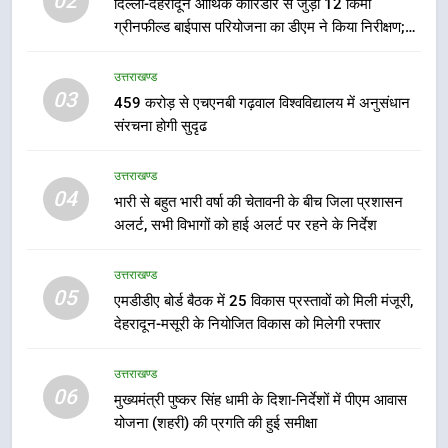
02
दिल्ली-देहरादून आर्थिक कॉरिडोर से जुड़ी 12 किमी
6
ग्रीनफील्ड बाईपास परियोजना का डीएम ने किया निरीक्षण;
मुख्यमंत्री पुष्कर सिंह धामी के दिशा-निर्देशों
समयबद्ध एवं गुणवत्तापूर्ण निर्माण सुनिश्चित करने के निर्देश,
में पीएम आवास योजना (शहरी) की प्रगति
सुरक्षा मानकों से कोई समझौता नहींः डीएम
उत्तराखण्ड
की हुई समीक्षा
उत्तराखण्ड
03
459 करोड़ से एचएनबी गढ़वाल विश्वविद्यालय में अनुसंधान
संरचना होगी सुदृढ
7
बैरागीवाला हत्याकांड के फरार चल रहे
उत्तराखण्ड
अभियुक्त को दून पुलिस ने हरिद्वार से किया
04
भारी से बहुत भारी वर्षा की चेतावनी के बीच जिला प्रशासन
गिरफ्तार
उत्तराखण्ड
अलर्ट, सभी विभागों को हाई अलर्ट पर रहने के निर्देश
8
उत्तराखण्ड
भारी बारिश का अलर्ट! 6 अगस्त को
05
एमडीडीए बोर्ड बैठक में 25 विकास प्रस्तावों को मिली मंजूरी,
देहरादून में स्कूल बंद
देहरादून-मसूरी के नियोजित विकास को मिलेगी रफ्तार
उत्तराखण्ड
उत्तराखण्ड
06
मुख्यमंत्री पुष्कर सिंह धामी के दिशा-निर्देशों में पीएम आवास
1
योजना (शहरी) की प्रगति की हुई समीक्षा
मुख्यमंत्री धामी बोले- युवाओं को रोजगार