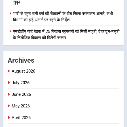
सुदृढ
भारी बारिश का अलर्ट! 6 अगस्त को
देहरादून में स्कूल बंद
भारी से बहुत भारी वर्षा की चेतावनी के बीच जिला प्रशासन अलर्ट, सभी
उत्तराखण्ड
विभागों को हाई अलर्ट पर रहने के निर्देश
एमडीडीए बोर्ड बैठक में 25 विकास प्रस्तावों को मिली मंजूरी, देहरादून-मसूरी
1
के नियोजित विकास को मिलेगी रफ्तार
मुख्यमंत्री धामी बोले- युवाओं को रोजगार
देना सरकार की सर्वोच्च प्राथमिकता, आने
वाले महीनों में हजारों पदों पर की जाएगी
उत्तराखण्ड
Archives
भर्ती
2
August 2026
दिल्ली-देहरादून आर्थिक कॉरिडोर से जुड़ी
July 2026
12 किमी ग्रीनफील्ड बाईपास परियोजना
का डीएम ने किया निरीक्षण; समयबद्ध एवं
उत्तराखण्ड
June 2026
गुणवत्तापूर्ण निर्माण सुनिश्चित करने के
निर्देश, सुरक्षा मानकों से कोई समझौता
May 2026
3
नहींः डीएम
459 करोड़ से एचएनबी गढ़वाल
April 2026
विश्वविद्यालय में अनुसंधान संरचना होगी