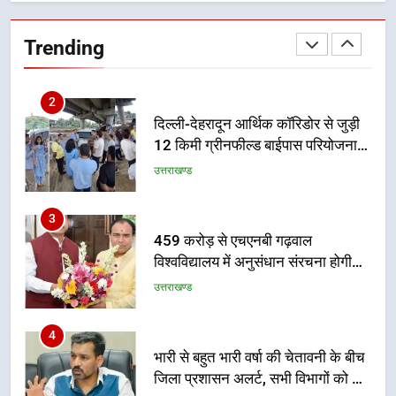
देना सरकार की सर्वोच्च प्राथमिकता, आने
वाले महीनों में हजारों पदों पर की जाएगी
उत्तराखण्ड
Trending
भर्ती
2
दिल्ली-देहरादून आर्थिक कॉरिडोर से जुड़ी
12 किमी ग्रीनफील्ड बाईपास परियोजना
का डीएम ने किया निरीक्षण; समयबद्ध एवं
उत्तराखण्ड
गुणवत्तापूर्ण निर्माण सुनिश्चित करने के
निर्देश, सुरक्षा मानकों से कोई समझौता
3
नहींः डीएम
459 करोड़ से एचएनबी गढ़वाल
विश्वविद्यालय में अनुसंधान संरचना होगी
सुदृढ
उत्तराखण्ड
4
भारी से बहुत भारी वर्षा की चेतावनी के बीच
जिला प्रशासन अलर्ट, सभी विभागों को हाई
अलर्ट पर रहने के निर्देश
उत्तराखण्ड