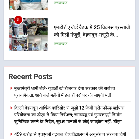
5
एमडीडीए बोर्ड बैठक में 25 विकास प्रस्तावों
को मिली मंजूरी, देहरादून-मसूरी के
नियोजित विकास को मिलेगी रफ्तार
उत्तराखण्ड
6
मुख्यमंत्री पुष्कर सिंह धामी के दिशा-निर्देशों
में पीएम आवास योजना (शहरी) की प्रगति
की हुई समीक्षा
Recent Posts
उत्तराखण्ड
मुख्यमंत्री धामी बोले- युवाओं को रोजगार देना सरकार की सर्वोच्च
7
प्राथमिकता, आने वाले महीनों में हजारों पदों पर की जाएगी भर्ती
बैरागीवाला हत्याकांड के फरार चल रहे
अभियुक्त को दून पुलिस ने हरिद्वार से किया
दिल्ली-देहरादून आर्थिक कॉरिडोर से जुड़ी 12 किमी ग्रीनफील्ड बाईपास
परियोजना का डीएम ने किया निरीक्षण; समयबद्ध एवं गुणवत्तापूर्ण निर्माण
गिरफ्तार
उत्तराखण्ड
सुनिश्चित करने के निर्देश, सुरक्षा मानकों से कोई समझौता नहींः डीएम
8
459 करोड़ से एचएनबी गढ़वाल विश्वविद्यालय में अनुसंधान संरचना होगी