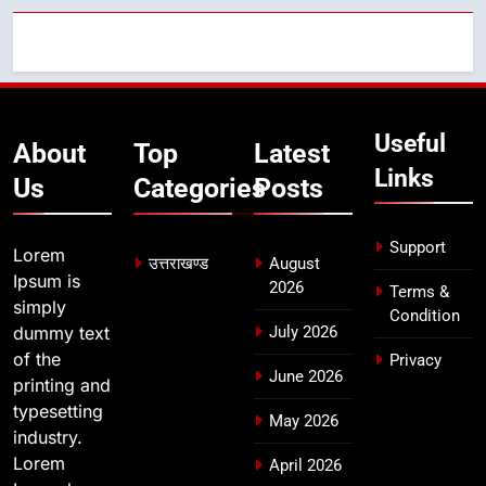
7
बैरागीवाला हत्याकांड के फरार चल रहे
अभियुक्त को दून पुलिस ने हरिद्वार से किया
गिरफ्तार
उत्तराखण्ड
Useful
About
Top
Latest
8
Links
भारी बारिश का अलर्ट! 6 अगस्त को
Us
Categories
Posts
देहरादून में स्कूल बंद
उत्तराखण्ड
Support
Lorem
उत्तराखण्ड
August
Ipsum is
2026
Terms &
simply
Condition
dummy text
July 2026
of the
Privacy
June 2026
printing and
typesetting
May 2026
industry.
Lorem
April 2026