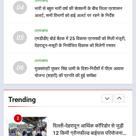
उत्तराखण्ड
अभियुक्त को दून पुलिस ने हरिद्वार से किया
04
भारी से बहुत भारी वर्षा की चेतावनी के बीच जिला प्रशासन
गिरफ्तार
उत्तराखण्ड
अलर्ट, सभी विभागों को हाई अलर्ट पर रहने के निर्देश
8
उत्तराखण्ड
भारी बारिश का अलर्ट! 6 अगस्त को
05
एमडीडीए बोर्ड बैठक में 25 विकास प्रस्तावों को मिली मंजूरी,
देहरादून में स्कूल बंद
देहरादून-मसूरी के नियोजित विकास को मिलेगी रफ्तार
उत्तराखण्ड
उत्तराखण्ड
06
मुख्यमंत्री पुष्कर सिंह धामी के दिशा-निर्देशों में पीएम आवास
1
योजना (शहरी) की प्रगति की हुई समीक्षा
मुख्यमंत्री धामी बोले- युवाओं को रोजगार
देना सरकार की सर्वोच्च प्राथमिकता, आने
वाले महीनों में हजारों पदों पर की जाएगी
उत्तराखण्ड
Trending
भर्ती
2
दिल्ली-देहरादून आर्थिक कॉरिडोर से जुड़ी
12 किमी ग्रीनफील्ड बाईपास परियोजना
का डीएम ने किया निरीक्षण; समयबद्ध एवं
उत्तराखण्ड