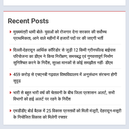
मुख्यमंत्री पुष्कर सिंह धामी के दिशा-निर्देशों
में पीएम आवास योजना (शहरी) की प्रगति
की हुई समीक्षा
Recent Posts
उत्तराखण्ड
मुख्यमंत्री धामी बोले- युवाओं को रोजगार देना सरकार की सर्वोच्च
7
प्राथमिकता, आने वाले महीनों में हजारों पदों पर की जाएगी भर्ती
बैरागीवाला हत्याकांड के फरार चल रहे
अभियुक्त को दून पुलिस ने हरिद्वार से किया
दिल्ली-देहरादून आर्थिक कॉरिडोर से जुड़ी 12 किमी ग्रीनफील्ड बाईपास
परियोजना का डीएम ने किया निरीक्षण; समयबद्ध एवं गुणवत्तापूर्ण निर्माण
गिरफ्तार
उत्तराखण्ड
सुनिश्चित करने के निर्देश, सुरक्षा मानकों से कोई समझौता नहींः डीएम
8
459 करोड़ से एचएनबी गढ़वाल विश्वविद्यालय में अनुसंधान संरचना होगी
सुदृढ
भारी बारिश का अलर्ट! 6 अगस्त को
देहरादून में स्कूल बंद
भारी से बहुत भारी वर्षा की चेतावनी के बीच जिला प्रशासन अलर्ट, सभी
उत्तराखण्ड
विभागों को हाई अलर्ट पर रहने के निर्देश
एमडीडीए बोर्ड बैठक में 25 विकास प्रस्तावों को मिली मंजूरी, देहरादून-मसूरी
1
के नियोजित विकास को मिलेगी रफ्तार
मुख्यमंत्री धामी बोले- युवाओं को रोजगार
देना सरकार की सर्वोच्च प्राथमिकता, आने