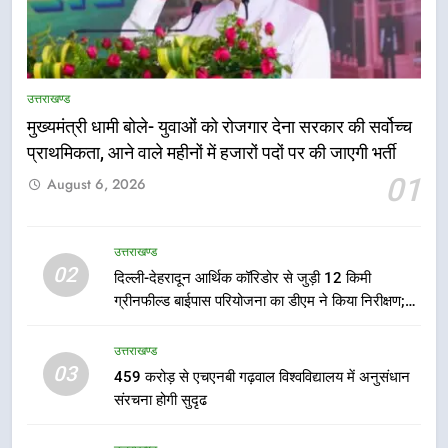
उत्तराखण्ड
मुख्यमंत्री धामी बोले- युवाओं को रोजगार देना सरकार की सर्वोच्च
5
प्राथमिकता, आने वाले महीनों में हजारों पदों पर की जाएगी भर्ती
एमडीडीए बोर्ड बैठक में 25 विकास प्रस्तावों
01
August 6, 2026
को मिली मंजूरी, देहरादून-मसूरी के
नियोजित विकास को मिलेगी रफ्तार
उत्तराखण्ड
उत्तराखण्ड
02
दिल्ली-देहरादून आर्थिक कॉरिडोर से जुड़ी 12 किमी
6
ग्रीनफील्ड बाईपास परियोजना का डीएम ने किया निरीक्षण;
मुख्यमंत्री पुष्कर सिंह धामी के दिशा-निर्देशों
समयबद्ध एवं गुणवत्तापूर्ण निर्माण सुनिश्चित करने के निर्देश,
में पीएम आवास योजना (शहरी) की प्रगति
सुरक्षा मानकों से कोई समझौता नहींः डीएम
उत्तराखण्ड
की हुई समीक्षा
उत्तराखण्ड
03
459 करोड़ से एचएनबी गढ़वाल विश्वविद्यालय में अनुसंधान
संरचना होगी सुदृढ
7
बैरागीवाला हत्याकांड के फरार चल रहे