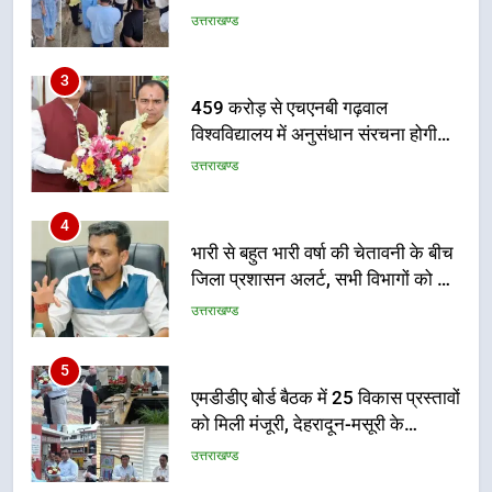
गुणवत्तापूर्ण निर्माण सुनिश्चित करने के
निर्देश, सुरक्षा मानकों से कोई समझौता
3
नहींः डीएम
459 करोड़ से एचएनबी गढ़वाल
विश्वविद्यालय में अनुसंधान संरचना होगी
सुदृढ
उत्तराखण्ड
4
भारी से बहुत भारी वर्षा की चेतावनी के बीच
जिला प्रशासन अलर्ट, सभी विभागों को हाई
अलर्ट पर रहने के निर्देश
उत्तराखण्ड
5
एमडीडीए बोर्ड बैठक में 25 विकास प्रस्तावों
को मिली मंजूरी, देहरादून-मसूरी के
नियोजित विकास को मिलेगी रफ्तार
उत्तराखण्ड
6