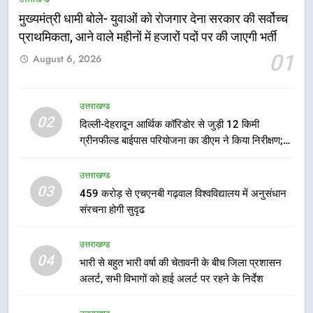
मुख्यमंत्री धामी बोले- युवाओं को रोजगार देना सरकार की सर्वोच्च
5
प्राथमिकता, आने वाले महीनों में हजारों पदों पर की जाएगी भर्ती
एमडीडीए बोर्ड बैठक में 25 विकास प्रस्तावों
01
August 6, 2026
को मिली मंजूरी, देहरादून-मसूरी के
नियोजित विकास को मिलेगी रफ्तार
उत्तराखण्ड
उत्तराखण्ड
02
दिल्ली-देहरादून आर्थिक कॉरिडोर से जुड़ी 12 किमी
6
ग्रीनफील्ड बाईपास परियोजना का डीएम ने किया निरीक्षण;
मुख्यमंत्री पुष्कर सिंह धामी के दिशा-निर्देशों
समयबद्ध एवं गुणवत्तापूर्ण निर्माण सुनिश्चित करने के निर्देश,
में पीएम आवास योजना (शहरी) की प्रगति
सुरक्षा मानकों से कोई समझौता नहींः डीएम
उत्तराखण्ड
की हुई समीक्षा
उत्तराखण्ड
03
459 करोड़ से एचएनबी गढ़वाल विश्वविद्यालय में अनुसंधान
संरचना होगी सुदृढ
7
बैरागीवाला हत्याकांड के फरार चल रहे
उत्तराखण्ड
अभियुक्त को दून पुलिस ने हरिद्वार से किया
04
भारी से बहुत भारी वर्षा की चेतावनी के बीच जिला प्रशासन
गिरफ्तार
उत्तराखण्ड
अलर्ट, सभी विभागों को हाई अलर्ट पर रहने के निर्देश
8