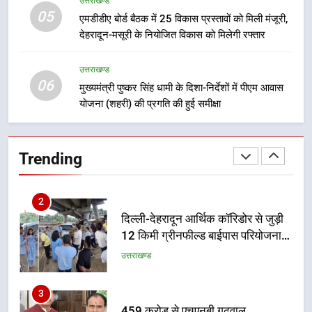
उत्तराखण्ड
भारी बारिश का अलर्ट! 6 अगस्त को
05
एमडीडीए बोर्ड बैठक में 25 विकास प्रस्तावों को मिली मंजूरी,
देहरादून में स्कूल बंद
देहरादून-मसूरी के नियोजित विकास को मिलेगी रफ्तार
उत्तराखण्ड
उत्तराखण्ड
06
मुख्यमंत्री पुष्कर सिंह धामी के दिशा-निर्देशों में पीएम आवास
1
योजना (शहरी) की प्रगति की हुई समीक्षा
मुख्यमंत्री धामी बोले- युवाओं को रोजगार
देना सरकार की सर्वोच्च प्राथमिकता, आने
वाले महीनों में हजारों पदों पर की जाएगी
उत्तराखण्ड
Trending
भर्ती
2
दिल्ली-देहरादून आर्थिक कॉरिडोर से जुड़ी
12 किमी ग्रीनफील्ड बाईपास परियोजना
का डीएम ने किया निरीक्षण; समयबद्ध एवं
उत्तराखण्ड
गुणवत्तापूर्ण निर्माण सुनिश्चित करने के
निर्देश, सुरक्षा मानकों से कोई समझौता
3
नहींः डीएम
459 करोड़ से एचएनबी गढ़वाल
विश्वविद्यालय में अनुसंधान संरचना होगी