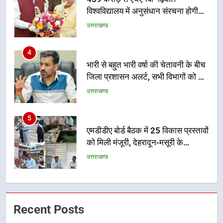
सुदृढ
उत्तराखण्ड
4
भारी से बहुत भारी वर्षा की चेतावनी के बीच
जिला प्रशासन अलर्ट, सभी विभागों को हाई
अलर्ट पर रहने के निर्देश
उत्तराखण्ड
5
एमडीडीए बोर्ड बैठक में 25 विकास प्रस्तावों
को मिली मंजूरी, देहरादून-मसूरी के
नियोजित विकास को मिलेगी रफ्तार
उत्तराखण्ड
6
मुख्यमंत्री पुष्कर सिंह धामी के दिशा-निर्देशों
में पीएम आवास योजना (शहरी) की प्रगति
की हुई समीक्षा
Recent Posts
उत्तराखण्ड