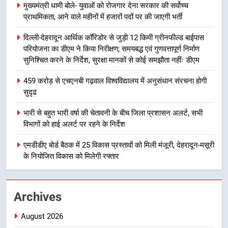
मुख्यमंत्री धामी बोले- युवाओं को रोजगार देना सरकार की सर्वोच्च
7
प्राथमिकता, आने वाले महीनों में हजारों पदों पर की जाएगी भर्ती
बैरागीवाला हत्याकांड के फरार चल रहे
अभियुक्त को दून पुलिस ने हरिद्वार से किया
दिल्ली-देहरादून आर्थिक कॉरिडोर से जुड़ी 12 किमी ग्रीनफील्ड बाईपास
परियोजना का डीएम ने किया निरीक्षण; समयबद्ध एवं गुणवत्तापूर्ण निर्माण
गिरफ्तार
उत्तराखण्ड
सुनिश्चित करने के निर्देश, सुरक्षा मानकों से कोई समझौता नहींः डीएम
8
459 करोड़ से एचएनबी गढ़वाल विश्वविद्यालय में अनुसंधान संरचना होगी
सुदृढ
भारी बारिश का अलर्ट! 6 अगस्त को
देहरादून में स्कूल बंद
भारी से बहुत भारी वर्षा की चेतावनी के बीच जिला प्रशासन अलर्ट, सभी
उत्तराखण्ड
विभागों को हाई अलर्ट पर रहने के निर्देश
एमडीडीए बोर्ड बैठक में 25 विकास प्रस्तावों को मिली मंजूरी, देहरादून-मसूरी
1
के नियोजित विकास को मिलेगी रफ्तार
मुख्यमंत्री धामी बोले- युवाओं को रोजगार
देना सरकार की सर्वोच्च प्राथमिकता, आने
वाले महीनों में हजारों पदों पर की जाएगी
उत्तराखण्ड
Archives
भर्ती
2
August 2026
दिल्ली-देहरादून आर्थिक कॉरिडोर से जुड़ी