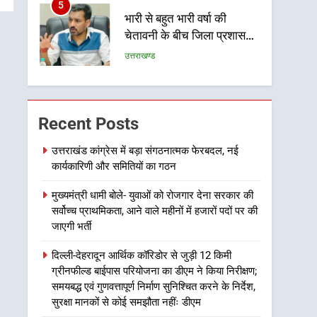
5
भारी से बहुत भारी वर्षा की
चेतावनी के बीच जिला प्रशासन
अलर्ट, सभी विभागों को हाई अलर्ट
उत्तराखण्ड
पर रहने के निर्देश
6
एमडीडीए बोर्ड बैठक में 25
विकास प्रस्तावों को मिली मंजूरी,
Recent Posts
देहरादून-मसूरी के नियोजित
उत्तराखण्ड
विकास को मिलेगी रफ्तार
उत्तराखंड कांग्रेस में बड़ा संगठनात्मक फेरबदल, नई
कार्यकारिणी और समितियों का गठन
7
मुख्यमंत्री पुष्कर सिंह धामी के
मुख्यमंत्री धामी बोले- युवाओं को रोजगार देना सरकार की
दिशा-निर्देशों में पीएम आवास
सर्वोच्च प्राथमिकता, आने वाले महीनों में हजारों पदों पर की
योजना (शहरी) की प्रगति की हुई
उत्तराखण्ड
जाएगी भर्ती
समीक्षा
8
दिल्ली-देहरादून आर्थिक कॉरिडोर से जुड़ी 12 किमी
बैरागीवाला हत्याकांड के फरार
ग्रीनफील्ड बाईपास परियोजना का डीएम ने किया निरीक्षण;
चल रहे अभियुक्त को दून पुलिस
समयबद्ध एवं गुणवत्तापूर्ण निर्माण सुनिश्चित करने के निर्देश,
ने हरिद्वार से किया गिरफ्तार
उत्तराखण्ड
सुरक्षा मानकों से कोई समझौता नहींः डीएम