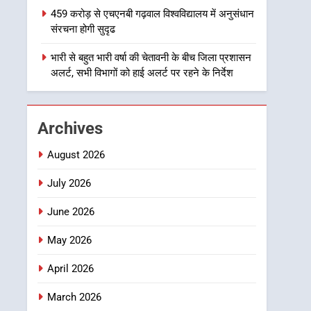
1
459 करोड़ से एचएनबी गढ़वाल विश्वविद्यालय में अनुसंधान
उत्तराखंड कांग्रेस में बड़ा
संरचना होगी सुदृढ
संगठनात्मक फेरबदल, नई
कार्यकारिणी और समितियों का
भारी से बहुत भारी वर्षा की चेतावनी के बीच जिला प्रशासन
उत्तराखण्ड
अलर्ट, सभी विभागों को हाई अलर्ट पर रहने के निर्देश
गठन
2
मुख्यमंत्री धामी बोले- युवाओं को
रोजगार देना सरकार की सर्वोच्च
Archives
प्राथमिकता, आने वाले महीनों में
उत्तराखण्ड
हजारों पदों पर की जाएगी भर्ती
August 2026
3
दिल्ली-देहरादून आर्थिक कॉरिडोर
July 2026
से जुड़ी 12 किमी ग्रीनफील्ड
June 2026
बाईपास परियोजना का डीएम ने
उत्तराखण्ड
किया निरीक्षण; समयबद्ध एवं
May 2026
गुणवत्तापूर्ण निर्माण सुनिश्चित
4
459 करोड़ से एचएनबी गढ़वाल
करने के निर्देश, सुरक्षा मानकों से
April 2026
विश्वविद्यालय में अनुसंधान
कोई समझौता नहींः डीएम
संरचना होगी सुदृढ
March 2026
उत्तराखण्ड