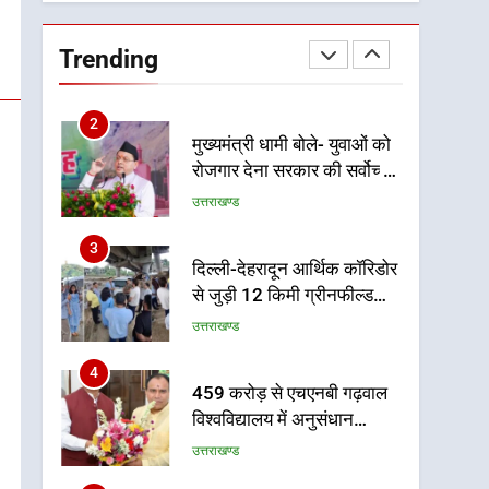
उत्तराखंड कांग्रेस में बड़ा
संगठनात्मक फेरबदल, नई
Trending
कार्यकारिणी और समितियों का
उत्तराखण्ड
गठन
2
मुख्यमंत्री धामी बोले- युवाओं को
रोजगार देना सरकार की सर्वोच्च
प्राथमिकता, आने वाले महीनों में
उत्तराखण्ड
हजारों पदों पर की जाएगी भर्ती
3
दिल्ली-देहरादून आर्थिक कॉरिडोर
से जुड़ी 12 किमी ग्रीनफील्ड
बाईपास परियोजना का डीएम ने
उत्तराखण्ड
किया निरीक्षण; समयबद्ध एवं
गुणवत्तापूर्ण निर्माण सुनिश्चित
4
459 करोड़ से एचएनबी गढ़वाल
करने के निर्देश, सुरक्षा मानकों से
विश्वविद्यालय में अनुसंधान
कोई समझौता नहींः डीएम
संरचना होगी सुदृढ
उत्तराखण्ड