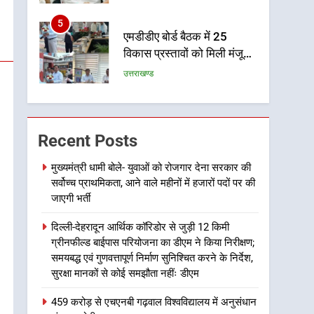
पर रहने के निर्देश
5
एमडीडीए बोर्ड बैठक में 25
विकास प्रस्तावों को मिली मंजूरी,
देहरादून-मसूरी के नियोजित
उत्तराखण्ड
विकास को मिलेगी रफ्तार
6
मुख्यमंत्री पुष्कर सिंह धामी के
दिशा-निर्देशों में पीएम आवास
Recent Posts
योजना (शहरी) की प्रगति की हुई
उत्तराखण्ड
समीक्षा
मुख्यमंत्री धामी बोले- युवाओं को रोजगार देना सरकार की
सर्वोच्च प्राथमिकता, आने वाले महीनों में हजारों पदों पर की
7
बैरागीवाला हत्याकांड के फरार
जाएगी भर्ती
चल रहे अभियुक्त को दून पुलिस
दिल्ली-देहरादून आर्थिक कॉरिडोर से जुड़ी 12 किमी
ने हरिद्वार से किया गिरफ्तार
उत्तराखण्ड
ग्रीनफील्ड बाईपास परियोजना का डीएम ने किया निरीक्षण;
समयबद्ध एवं गुणवत्तापूर्ण निर्माण सुनिश्चित करने के निर्देश,
8
सुरक्षा मानकों से कोई समझौता नहींः डीएम
भारी बारिश का अलर्ट! 6 अगस्त
को देहरादून में स्कूल बंद
459 करोड़ से एचएनबी गढ़वाल विश्वविद्यालय में अनुसंधान
उत्तराखण्ड