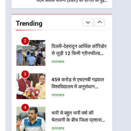
पीएम आवास योजना (शहरी) की प्रगति की हुई
समीक्षा
1
मुख्यमंत्री धामी बोले- युवाओं को
रोजगार देना सरकार की सर्वोच्च
Trending
प्राथमिकता, आने वाले महीनों में
उत्तराखण्ड
हजारों पदों पर की जाएगी भर्ती
2
दिल्ली-देहरादून आर्थिक कॉरिडोर
से जुड़ी 12 किमी ग्रीनफील्ड
बाईपास परियोजना का डीएम ने
उत्तराखण्ड
किया निरीक्षण; समयबद्ध एवं
गुणवत्तापूर्ण निर्माण सुनिश्चित
3
459 करोड़ से एचएनबी गढ़वाल
करने के निर्देश, सुरक्षा मानकों से
विश्वविद्यालय में अनुसंधान
कोई समझौता नहींः डीएम
संरचना होगी सुदृढ
उत्तराखण्ड
4
भारी से बहुत भारी वर्षा की
चेतावनी के बीच जिला प्रशासन
अलर्ट, सभी विभागों को हाई अलर्ट
उत्तराखण्ड