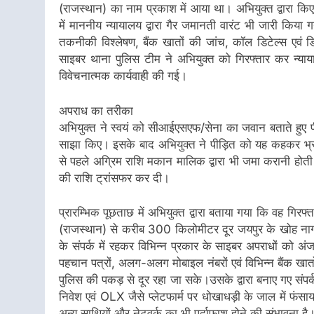
(राजस्थान) का नाम प्रकाश में आया था। अभियुक्त द्वारा 
में माननीय न्यायालय द्वारा गैर जमानती वारंट भी जारी किय
तकनीकी विश्लेषण, बैंक खातों की जांच, कॉल डिटेल्स एवं 
साइबर थाना पुलिस टीम ने अभियुक्त को गिरफ्तार कर न्या
विवेचनात्मक कार्यवाही की गई।
अपराध का तरीका
अभियुक्त ने स्वयं को सीआईएसएफ/सेना का जवान बताते हुए पी
साझा किए। इसके बाद अभियुक्त ने पीड़ित को यह कहकर भ्रम
से पहले अग्रिम राशि मकान मालिक द्वारा भी जमा करानी होती 
की राशि ट्रांसफर कर दी।
प्रारम्भिक पूछताछ में अभियुक्त द्वारा बताया गया कि वह गिर
(राजस्थान) से करीब 300 किलोमीटर दूर जयपुर के खोह नागोरिय
के संपर्क में रहकर विभिन्न प्रकार के साइबर अपराधों को 
पहचान पत्रों, अलग-अलग मोबाइल नंबरों एवं विभिन्न बैंक खा
पुलिस की पकड़ से दूर रहा जा सके।उसके द्वारा बनाए गए सं
निवेश एवं OLX जैसे प्लेटफार्म पर धोखाधड़ी के जाल में फंसा
अन्य साथियों और नेटवर्क का भी पर्दाफाश होने की संभावना है