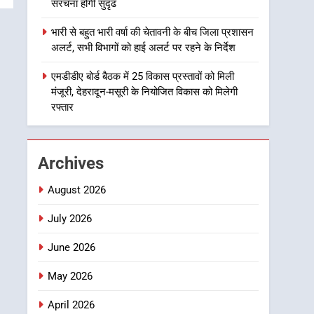
संरचना होगी सुदृढ
1
भारी से बहुत भारी वर्षा की चेतावनी के बीच जिला प्रशासन
मुख्यमंत्री धामी बोले- युवाओं को
अलर्ट, सभी विभागों को हाई अलर्ट पर रहने के निर्देश
रोजगार देना सरकार की सर्वोच्च
प्राथमिकता, आने वाले महीनों में
एमडीडीए बोर्ड बैठक में 25 विकास प्रस्तावों को मिली
उत्तराखण्ड
मंजूरी, देहरादून-मसूरी के नियोजित विकास को मिलेगी
हजारों पदों पर की जाएगी भर्ती
रफ्तार
2
दिल्ली-देहरादून आर्थिक कॉरिडोर
से जुड़ी 12 किमी ग्रीनफील्ड
बाईपास परियोजना का डीएम ने
उत्तराखण्ड
Archives
किया निरीक्षण; समयबद्ध एवं
गुणवत्तापूर्ण निर्माण सुनिश्चित
3
August 2026
459 करोड़ से एचएनबी गढ़वाल
करने के निर्देश, सुरक्षा मानकों से
विश्वविद्यालय में अनुसंधान
July 2026
कोई समझौता नहींः डीएम
संरचना होगी सुदृढ
उत्तराखण्ड
June 2026
4
May 2026
भारी से बहुत भारी वर्षा की
चेतावनी के बीच जिला प्रशासन
April 2026