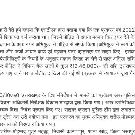
कोई
कोई
समझौता
समझौता
नहींः
नहींः
डीएम
डीएम
ारी देते हुये बताया कि एसटीएफ द्वारा बताया गया कि एक प्रकरण वर्ष 2022
म में शिकायत दर्ज कराया था। जिसमें पीड़ित ने अपना मकान किराए पर देने के
्ञापन के आधार पर अभियुक्त ने पीड़ित से संपर्क किया।अभियुक्त ने स्वयं को
ता और फर्जी आधार कार्ड एवं पहचान पत्र व्हाट्सएप पर साझा किए। इसके
रामिलिट्री के नियमों के अनुसार मकान किराए पर लेने से पहले अग्रिम राशि
र पीड़ित ने विभिन्न बैंक खातों में कुल ₹12,46,000/- की राशि ट्रांसफर
ष्य पाए जाने पर चार्जशीट दाखिल की गई थी।प्रकरण में न्यायालय द्वारा गैर
0टी0एफ0 उत्तराखण्ड के दिशा-निर्देशन में मामले का प्रवेक्षण अपर पुलिस
िवेचना अधिकारी निरीक्षक विकास भारद्वाज द्वारा किया गया। अपर उपनिरीक्षक
्यक दिशा-निर्देश प्रदान किए गए। साइबर क्राइम पुलिस टीम द्वारा लगातार
न ट्रेस कर उसे दबोचा गया। इस प्रकरण का मुख्य अभियुक्त शरीफ मोहम्मद
ाजस्थान को गिरफ्तार किया गया।
त शरीफ मोहम्मद पुत्र महबूब, निवासी कल्याणपुर, थाना खोह, जिला भरतपुर