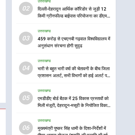
उत्तराखण्ड
5
02
दिल्ली-देहरादून आर्थिक कॉरिडोर से जुड़ी 12
एमडीडीए बोर्ड बैठक में 25
किमी ग्रीनफील्ड बाईपास परियोजना का डीएम ने
विकास प्रस्तावों को मिली मंजूरी,
किया निरीक्षण; समयबद्ध एवं गुणवत्तापूर्ण निर्माण
देहरादून-मसूरी के नियोजित
उत्तराखण्ड
सुनिश्चित करने के निर्देश, सुरक्षा मानकों से कोई
उत्तराखण्ड
विकास को मिलेगी रफ्तार
समझौता नहींः डीएम
03
459 करोड़ से एचएनबी गढ़वाल विश्वविद्यालय में
6
मुख्यमंत्री पुष्कर सिंह धामी के
अनुसंधान संरचना होगी सुदृढ
दिशा-निर्देशों में पीएम आवास
योजना (शहरी) की प्रगति की हुई
उत्तराखण्ड
उत्तराखण्ड
समीक्षा
04
भारी से बहुत भारी वर्षा की चेतावनी के बीच जिला
7
प्रशासन अलर्ट, सभी विभागों को हाई अलर्ट पर
बैरागीवाला हत्याकांड के फरार
रहने के निर्देश
चल रहे अभियुक्त को दून पुलिस
उत्तराखण्ड
ने हरिद्वार से किया गिरफ्तार
उत्तराखण्ड
05
एमडीडीए बोर्ड बैठक में 25 विकास प्रस्तावों को
मिली मंजूरी, देहरादून-मसूरी के नियोजित विकास
8
को मिलेगी रफ्तार
भारी बारिश का अलर्ट! 6 अगस्त
उत्तराखण्ड
को देहरादून में स्कूल बंद
06
मुख्यमंत्री पुष्कर सिंह धामी के दिशा-निर्देशों में
उत्तराखण्ड