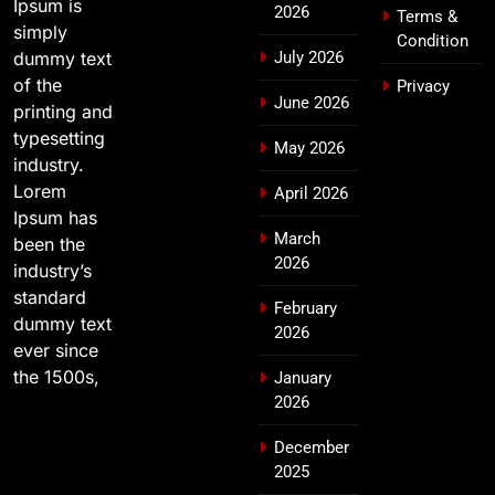
Ipsum is
2026
मुख्यमंत्री चौम्पियनशिप ट्रॉफी का मंच,
Terms &
simply
न्याय पंचायत से राज्य स्तर तक होगा
Condition
उत्तराखण्ड
dummy text
July 2026
प्रतिभा का प्रदर्शन
of the
Privacy
June 2026
printing and
typesetting
May 2026
industry.
Lorem
April 2026
Ipsum has
March
been the
2026
industry’s
standard
February
dummy text
2026
ever since
the 1500s,
January
2026
December
2025