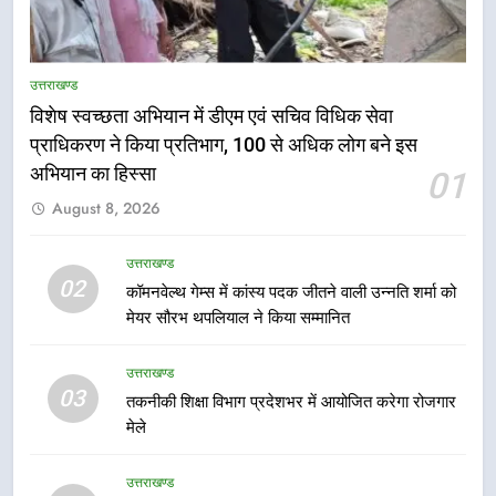
उत्तराखण्ड
विशेष स्वच्छता अभियान में डीएम एवं सचिव विधिक सेवा
प्राधिकरण ने किया प्रतिभाग, 100 से अधिक लोग बने इस
5
अभियान का हिस्सा
01
हर घर तिरंगा अभियान को जन-जन तक
August 8, 2026
पहुंचाने की तैयारी, 9 से 17 अगस्त तक
होंगे देशभक्ति के विविध कार्यक्रम
उत्तराखण्ड
उत्तराखण्ड
02
कॉमनवेल्थ गेम्स में कांस्य पदक जीतने वाली उन्नति शर्मा को
6
मेयर सौरभ थपलियाल ने किया सम्मानित
कावड़ मेले को सकुशल रूप से संपन्न कराने
के लिए खुद मैदान में उतरे एसएसपी दून
उत्तराखण्ड
उत्तराखण्ड
03
तकनीकी शिक्षा विभाग प्रदेशभर में आयोजित करेगा रोजगार
मेले
7
मुख्यमंत्री ने तीलू रौतेली एवं आंगनबाड़ी
उत्तराखण्ड