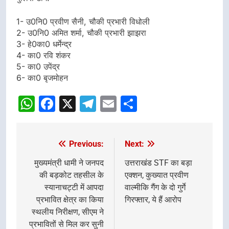
1- उ0नि0 प्रवीण सैनी, चौकी प्रभारी विधोली
2- उ0नि0 अमित शर्मा, चौकी प्रभारी झाझरा
3- हे0का0 धर्मेन्द्र
4- का0 रवि शंकर
5- का0 उपेंद्र
6- का0 बृजमोहन
WhatsApp
Facebook
X
Telegram
Email
Share
Previous:
Next:
Post
navigation
मुख्यमंत्री धामी ने जनपद
उत्तराखंड STF का बड़ा
की बड़कोट तहसील के
एक्शन, कुख्यात प्रवीण
स्यानाचट्टी में आपदा
वाल्मीकि गैंग के दो गुर्गे
प्रभावित क्षेत्र का किया
गिरफ्तार, ये हैं आरोप
स्थलीय निरीक्षण, सीएम ने
प्रभावितों से मिल कर सुनी