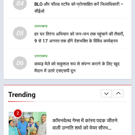
कार्यकत्री पुरस्कार से मातृशक्ति को किया
04
BLO और फील्ड स्टॉफ को प्रोत्साहित करें जिलाधिकारी –
सम्मानित
सीईओ
उत्तराखण्ड
उत्तराखण्ड
8
05
हर घर तिरंगा अभियान को जन-जन तक पहुंचाने की तैयारी,
खेल महाकुंभ 2026ः 01 सितंबर से सजेगा
9 से 17 अगस्त तक होंगे देशभक्ति के विविध कार्यक्रम
मुख्यमंत्री चौम्पियनशिप ट्रॉफी का मंच,
न्याय पंचायत से राज्य स्तर तक होगा
उत्तराखण्ड
उत्तराखण्ड
प्रतिभा का प्रदर्शन
06
कावड़ मेले को सकुशल रूप से संपन्न कराने के लिए खुद
1
मैदान में उतरे एसएसपी दून
विशेष स्वच्छता अभियान में डीएम एवं सचिव
विधिक सेवा प्राधिकरण ने किया प्रतिभाग,
100 से अधिक लोग बने इस अभियान का
उत्तराखण्ड
Trending
हिस्सा
2
कॉमनवेल्थ गेम्स में कांस्य पदक जीतने
वाली उन्नति शर्मा को मेयर सौरभ
थपलियाल ने किया सम्मानित
उत्तराखण्ड