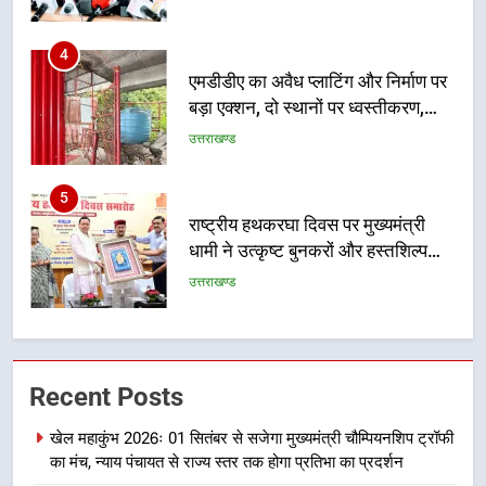
5
राष्ट्रीय हथकरघा दिवस पर मुख्यमंत्री
धामी ने उत्कृष्ट बुनकरों और हस्तशिल्प
कारीगरों को किया सम्मानित
उत्तराखण्ड
6
उत्तराखंड कांग्रेस में बड़ा संगठनात्मक
फेरबदल, नई कार्यकारिणी और समितियों
का गठन
उत्तराखण्ड
7
मुख्यमंत्री धामी बोले- युवाओं को रोजगार
Recent Posts
देना सरकार की सर्वोच्च प्राथमिकता, आने
वाले महीनों में हजारों पदों पर की जाएगी
उत्तराखण्ड
खेल महाकुंभ 2026ः 01 सितंबर से सजेगा मुख्यमंत्री चौम्पियनशिप ट्रॉफी
भर्ती
का मंच, न्याय पंचायत से राज्य स्तर तक होगा प्रतिभा का प्रदर्शन
8