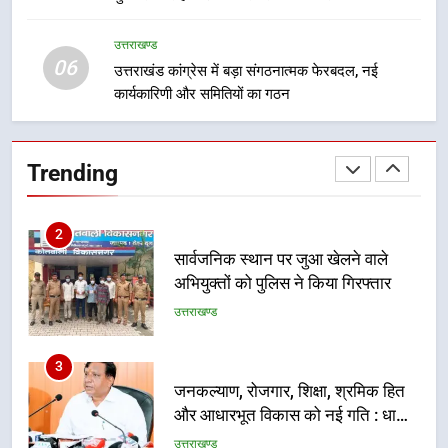
मुख्यमंत्री चौम्पियनशिप ट्रॉफी का मंच,
न्याय पंचायत से राज्य स्तर तक होगा
उत्तराखण्ड
उत्तराखण्ड
06
प्रतिभा का प्रदर्शन
उत्तराखंड कांग्रेस में बड़ा संगठनात्मक फेरबदल, नई
कार्यकारिणी और समितियों का गठन
2
सार्वजनिक स्थान पर जुआ खेलने वाले
अभियुक्तों को पुलिस ने किया गिरफ्तार
Trending
उत्तराखण्ड
3
जनकल्याण, रोजगार, शिक्षा, श्रमिक हित
और आधारभूत विकास को नई गति : धामी
कैबिनेट के ऐतिहासिक फैसले
उत्तराखण्ड
4
एमडीडीए का अवैध प्लाटिंग और निर्माण पर
बड़ा एक्शन, दो स्थानों पर ध्वस्तीकरण,
मसूरी मार्ग पर अवैध निर्माण सील
उत्तराखण्ड