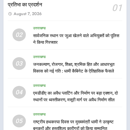
प्रतिभा का प्रदर्शन
01
6
August 7, 2026
उत्तराखंड कांग्रेस में बड़ा संगठनात्मक
फेरबदल, नई कार्यकारिणी और समितियों
का गठन
उत्तराखण्ड
उत्तराखण्ड
02
सार्वजनिक स्थान पर जुआ खेलने वाले अभियुक्तों को पुलिस
ने किया गिरफ्तार
7
मुख्यमंत्री धामी बोले- युवाओं को रोजगार
उत्तराखण्ड
देना सरकार की सर्वोच्च प्राथमिकता, आने
03
जनकल्याण, रोजगार, शिक्षा, श्रमिक हित और आधारभूत
वाले महीनों में हजारों पदों पर की जाएगी
उत्तराखण्ड
विकास को नई गति : धामी कैबिनेट के ऐतिहासिक फैसले
भर्ती
8
उत्तराखण्ड
दिल्ली-देहरादून आर्थिक कॉरिडोर से जुड़ी
04
एमडीडीए का अवैध प्लाटिंग और निर्माण पर बड़ा एक्शन, दो
12 किमी ग्रीनफील्ड बाईपास परियोजना
स्थानों पर ध्वस्तीकरण, मसूरी मार्ग पर अवैध निर्माण सील
का डीएम ने किया निरीक्षण; समयबद्ध एवं
उत्तराखण्ड
गुणवत्तापूर्ण निर्माण सुनिश्चित करने के
उत्तराखण्ड
निर्देश, सुरक्षा मानकों से कोई समझौता
05
1
राष्ट्रीय हथकरघा दिवस पर मुख्यमंत्री धामी ने उत्कृष्ट
नहींः डीएम
बुनकरों और हस्तशिल्प कारीगरों को किया सम्मानित
खेल महाकुंभ 2026ः 01 सितंबर से सजेगा