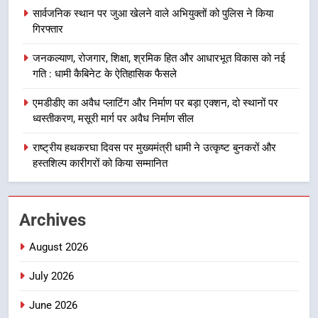
सार्वजनिक स्थान पर जुआ खेलने वाले अभियुक्तों को पुलिस ने किया
दिल्ली-देहरादून आर्थिक कॉरिडोर से जुड़ी
गिरफ्तार
12 किमी ग्रीनफील्ड बाईपास परियोजना
का डीएम ने किया निरीक्षण; समयबद्ध एवं
उत्तराखण्ड
जनकल्याण, रोजगार, शिक्षा, श्रमिक हित और आधारभूत विकास को नई
गुणवत्तापूर्ण निर्माण सुनिश्चित करने के
गति : धामी कैबिनेट के ऐतिहासिक फैसले
निर्देश, सुरक्षा मानकों से कोई समझौता
1
नहींः डीएम
एमडीडीए का अवैध प्लाटिंग और निर्माण पर बड़ा एक्शन, दो स्थानों पर
खेल महाकुंभ 2026ः 01 सितंबर से सजेगा
ध्वस्तीकरण, मसूरी मार्ग पर अवैध निर्माण सील
मुख्यमंत्री चौम्पियनशिप ट्रॉफी का मंच,
न्याय पंचायत से राज्य स्तर तक होगा
राष्ट्रीय हथकरघा दिवस पर मुख्यमंत्री धामी ने उत्कृष्ट बुनकरों और
उत्तराखण्ड
प्रतिभा का प्रदर्शन
हस्तशिल्प कारीगरों को किया सम्मानित
2
सार्वजनिक स्थान पर जुआ खेलने वाले
Archives
अभियुक्तों को पुलिस ने किया गिरफ्तार
उत्तराखण्ड
August 2026
July 2026
3
जनकल्याण, रोजगार, शिक्षा, श्रमिक हित
June 2026
और आधारभूत विकास को नई गति : धामी