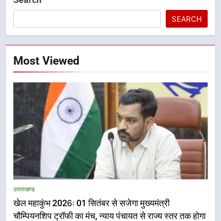
SEARCH
Most Viewed
5
राष्ट्रीय हथकरघा दिवस पर मुख्यमंत्री
उत्तराखण्ड
धामी ने उत्कृष्ट बुनकरों और हस्तशिल्प
खेल महाकुंभ 2026ः 01 सितंबर से सजेगा मुख्यमंत्री
कारीगरों को किया सम्मानित
उत्तराखण्ड
चौम्पियनशिप ट्रॉफी का मंच, न्याय पंचायत से राज्य स्तर तक होगा