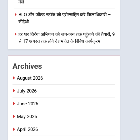
मेले
से सजेगा मुख्यमंत्री चौम्पियनशिप
ट्रॉफी का मंच, न्याय पंचायत से
उत्तराखण्ड
BLO और फील्ड स्टॉफ को प्रोत्साहित करें जिलाधिकारी –
राज्य स्तर तक होगा प्रतिभा का
सीईओ
प्रदर्शन
1
विशेष स्वच्छता अभियान में डीएम
हर घर तिरंगा अभियान को जन-जन तक पहुंचाने की तैयारी, 9
एवं सचिव विधिक सेवा प्राधिकरण
से 17 अगस्त तक होंगे देशभक्ति के विविध कार्यक्रम
ने किया प्रतिभाग, 100 से अधिक
उत्तराखण्ड
लोग बने इस अभियान का हिस्सा
2
Archives
कॉमनवेल्थ गेम्स में कांस्य पदक
जीतने वाली उन्नति शर्मा को मेयर
August 2026
सौरभ थपलियाल ने किया सम्मानित
उत्तराखण्ड
July 2026
3
June 2026
तकनीकी शिक्षा विभाग प्रदेशभर में
आयोजित करेगा रोजगार मेले
May 2026
उत्तराखण्ड
April 2026
4
BLO और फील्ड स्टॉफ को