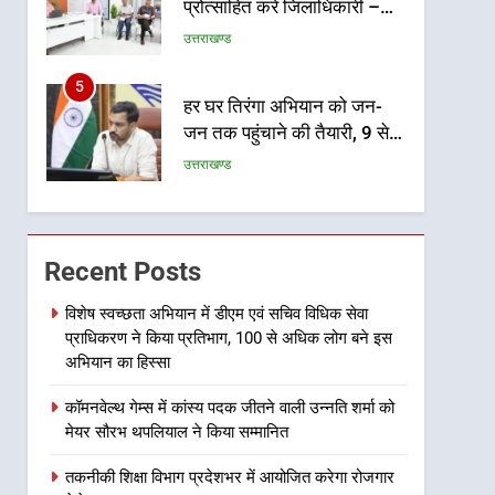
प्रोत्साहित करें जिलाधिकारी –
सीईओ
उत्तराखण्ड
5
हर घर तिरंगा अभियान को जन-
जन तक पहुंचाने की तैयारी, 9 से
17 अगस्त तक होंगे देशभक्ति के
उत्तराखण्ड
विविध कार्यक्रम
6
कावड़ मेले को सकुशल रूप से
संपन्न कराने के लिए खुद मैदान में
Recent Posts
उतरे एसएसपी दून
उत्तराखण्ड
विशेष स्वच्छता अभियान में डीएम एवं सचिव विधिक सेवा
प्राधिकरण ने किया प्रतिभाग, 100 से अधिक लोग बने इस
7
मुख्यमंत्री ने तीलू रौतेली एवं
अभियान का हिस्सा
आंगनबाड़ी कार्यकत्री पुरस्कार से
कॉमनवेल्थ गेम्स में कांस्य पदक जीतने वाली उन्नति शर्मा को
मातृशक्ति को किया सम्मानित
उत्तराखण्ड
मेयर सौरभ थपलियाल ने किया सम्मानित
8
तकनीकी शिक्षा विभाग प्रदेशभर में आयोजित करेगा रोजगार
खेल महाकुंभ 2026ः 01 सितंबर