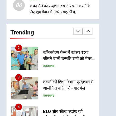
06
ट्रॉफी का मंच, न्याय पंचायत से
कावड़ मेले को सकुशल रूप से संपन्न कराने के
उत्तराखण्ड
लिए खुद मैदान में उतरे एसएसपी दून
राज्य स्तर तक होगा प्रतिभा का
प्रदर्शन
1
विशेष स्वच्छता अभियान में डीएम
एवं सचिव विधिक सेवा प्राधिकरण
Trending
ने किया प्रतिभाग, 100 से अधिक
उत्तराखण्ड
लोग बने इस अभियान का हिस्सा
2
कॉमनवेल्थ गेम्स में कांस्य पदक
जीतने वाली उन्नति शर्मा को मेयर
सौरभ थपलियाल ने किया सम्मानित
उत्तराखण्ड
3
तकनीकी शिक्षा विभाग प्रदेशभर में
आयोजित करेगा रोजगार मेले
उत्तराखण्ड
4
BLO और फील्ड स्टॉफ को