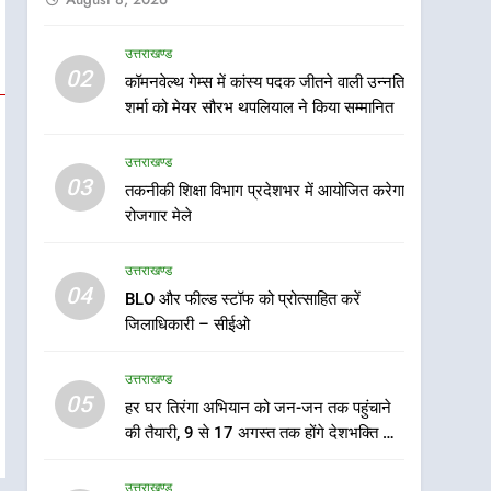
उत्तराखण्ड
5
02
कॉमनवेल्थ गेम्स में कांस्य पदक जीतने वाली उन्नति
हर घर तिरंगा अभियान को जन-
शर्मा को मेयर सौरभ थपलियाल ने किया सम्मानित
जन तक पहुंचाने की तैयारी, 9 से
17 अगस्त तक होंगे देशभक्ति के
उत्तराखण्ड
उत्तराखण्ड
विविध कार्यक्रम
03
तकनीकी शिक्षा विभाग प्रदेशभर में आयोजित करेगा
6
कावड़ मेले को सकुशल रूप से
रोजगार मेले
संपन्न कराने के लिए खुद मैदान में
उतरे एसएसपी दून
उत्तराखण्ड
उत्तराखण्ड
04
BLO और फील्ड स्टॉफ को प्रोत्साहित करें
7
जिलाधिकारी – सीईओ
मुख्यमंत्री ने तीलू रौतेली एवं
आंगनबाड़ी कार्यकत्री पुरस्कार से
उत्तराखण्ड
मातृशक्ति को किया सम्मानित
उत्तराखण्ड
05
हर घर तिरंगा अभियान को जन-जन तक पहुंचाने
की तैयारी, 9 से 17 अगस्त तक होंगे देशभक्ति के
8
विविध कार्यक्रम
खेल महाकुंभ 2026ः 01 सितंबर
उत्तराखण्ड
से सजेगा मुख्यमंत्री चौम्पियनशिप