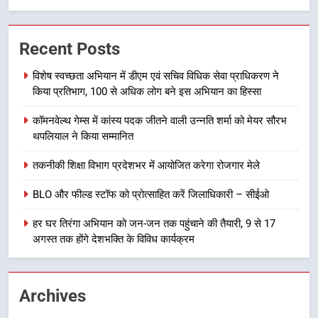
कावड़ मेले को सकुशल रूप से संपन्न कराने
के लिए खुद मैदान में उतरे एसएसपी दून
Recent Posts
उत्तराखण्ड
विशेष स्वच्छता अभियान में डीएम एवं सचिव विधिक सेवा प्राधिकरण ने
किया प्रतिभाग, 100 से अधिक लोग बने इस अभियान का हिस्सा
7
मुख्यमंत्री ने तीलू रौतेली एवं आंगनबाड़ी
कॉमनवेल्थ गेम्स में कांस्य पदक जीतने वाली उन्नति शर्मा को मेयर सौरभ
कार्यकत्री पुरस्कार से मातृशक्ति को किया
थपलियाल ने किया सम्मानित
सम्मानित
उत्तराखण्ड
तकनीकी शिक्षा विभाग प्रदेशभर में आयोजित करेगा रोजगार मेले
8
BLO और फील्ड स्टॉफ को प्रोत्साहित करें जिलाधिकारी – सीईओ
खेल महाकुंभ 2026ः 01 सितंबर से सजेगा
मुख्यमंत्री चौम्पियनशिप ट्रॉफी का मंच,
हर घर तिरंगा अभियान को जन-जन तक पहुंचाने की तैयारी, 9 से 17
न्याय पंचायत से राज्य स्तर तक होगा
अगस्त तक होंगे देशभक्ति के विविध कार्यक्रम
उत्तराखण्ड
प्रतिभा का प्रदर्शन
1
Archives
विशेष स्वच्छता अभियान में डीएम एवं सचिव
विधिक सेवा प्राधिकरण ने किया प्रतिभाग,