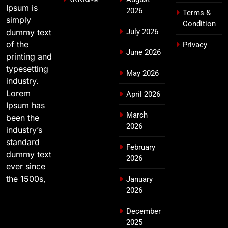
Ipsum is
2026
मुख्यमंत्री चौम्पियनशिप ट्रॉफी का मंच,
Terms &
simply
न्याय पंचायत से राज्य स्तर तक होगा
Condition
उत्तराखण्ड
dummy text
July 2026
प्रतिभा का प्रदर्शन
of the
Privacy
June 2026
printing and
typesetting
May 2026
industry.
Lorem
April 2026
Ipsum has
March
been the
2026
industry’s
standard
February
dummy text
2026
ever since
the 1500s,
January
2026
December
2025