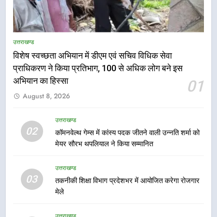
उत्तराखण्ड
विशेष स्वच्छता अभियान में डीएम एवं सचिव विधिक सेवा
प्राधिकरण ने किया प्रतिभाग, 100 से अधिक लोग बने इस
5
अभियान का हिस्सा
01
हर घर तिरंगा अभियान को जन-जन तक
August 8, 2026
पहुंचाने की तैयारी, 9 से 17 अगस्त तक
होंगे देशभक्ति के विविध कार्यक्रम
उत्तराखण्ड
उत्तराखण्ड
02
कॉमनवेल्थ गेम्स में कांस्य पदक जीतने वाली उन्नति शर्मा को
6
मेयर सौरभ थपलियाल ने किया सम्मानित
कावड़ मेले को सकुशल रूप से संपन्न कराने
के लिए खुद मैदान में उतरे एसएसपी दून
उत्तराखण्ड
उत्तराखण्ड
03
तकनीकी शिक्षा विभाग प्रदेशभर में आयोजित करेगा रोजगार
मेले
7
मुख्यमंत्री ने तीलू रौतेली एवं आंगनबाड़ी
उत्तराखण्ड