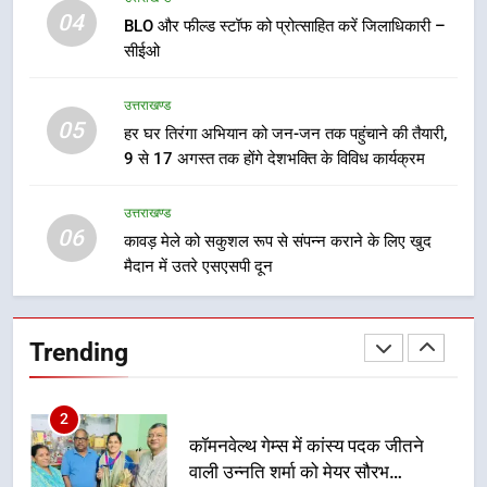
कार्यकत्री पुरस्कार से मातृशक्ति को किया
04
BLO और फील्ड स्टॉफ को प्रोत्साहित करें जिलाधिकारी –
सम्मानित
सीईओ
उत्तराखण्ड
उत्तराखण्ड
8
05
हर घर तिरंगा अभियान को जन-जन तक पहुंचाने की तैयारी,
खेल महाकुंभ 2026ः 01 सितंबर से सजेगा
9 से 17 अगस्त तक होंगे देशभक्ति के विविध कार्यक्रम
मुख्यमंत्री चौम्पियनशिप ट्रॉफी का मंच,
न्याय पंचायत से राज्य स्तर तक होगा
उत्तराखण्ड
उत्तराखण्ड
प्रतिभा का प्रदर्शन
06
कावड़ मेले को सकुशल रूप से संपन्न कराने के लिए खुद
1
मैदान में उतरे एसएसपी दून
विशेष स्वच्छता अभियान में डीएम एवं सचिव
विधिक सेवा प्राधिकरण ने किया प्रतिभाग,
100 से अधिक लोग बने इस अभियान का
उत्तराखण्ड
Trending
हिस्सा
2
कॉमनवेल्थ गेम्स में कांस्य पदक जीतने
वाली उन्नति शर्मा को मेयर सौरभ
थपलियाल ने किया सम्मानित
उत्तराखण्ड