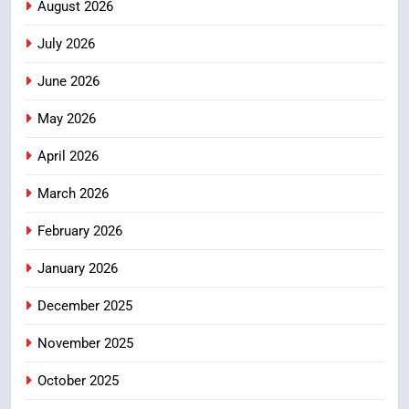
August 2026
100 से अधिक लोग बने इस अभियान का
उत्तराखण्ड
हिस्सा
July 2026
2
June 2026
कॉमनवेल्थ गेम्स में कांस्य पदक जीतने
वाली उन्नति शर्मा को मेयर सौरभ
May 2026
थपलियाल ने किया सम्मानित
उत्तराखण्ड
April 2026
3
March 2026
तकनीकी शिक्षा विभाग प्रदेशभर में
February 2026
आयोजित करेगा रोजगार मेले
उत्तराखण्ड
January 2026
December 2025
4
BLO और फील्ड स्टॉफ को प्रोत्साहित करें
November 2025
जिलाधिकारी – सीईओ
October 2025
उत्तराखण्ड