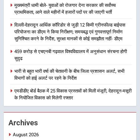
मुख्यमंत्री धामी बोले- युवाओं को रोजगार देना सरकार की सर्वोच्च
7
प्राथमिकता, आने वाले महीनों में हजारों पदों पर की जाएगी भर्ती
बैरागीवाला हत्याकांड के फरार चल रहे
अभियुक्त को दून पुलिस ने हरिद्वार से किया
दिल्ली-देहरादून आर्थिक कॉरिडोर से जुड़ी 12 किमी ग्रीनफील्ड बाईपास
परियोजना का डीएम ने किया निरीक्षण; समयबद्ध एवं गुणवत्तापूर्ण निर्माण
गिरफ्तार
उत्तराखण्ड
सुनिश्चित करने के निर्देश, सुरक्षा मानकों से कोई समझौता नहींः डीएम
8
459 करोड़ से एचएनबी गढ़वाल विश्वविद्यालय में अनुसंधान संरचना होगी
सुदृढ
भारी बारिश का अलर्ट! 6 अगस्त को
देहरादून में स्कूल बंद
भारी से बहुत भारी वर्षा की चेतावनी के बीच जिला प्रशासन अलर्ट, सभी
उत्तराखण्ड
विभागों को हाई अलर्ट पर रहने के निर्देश
एमडीडीए बोर्ड बैठक में 25 विकास प्रस्तावों को मिली मंजूरी, देहरादून-मसूरी
1
के नियोजित विकास को मिलेगी रफ्तार
मुख्यमंत्री धामी बोले- युवाओं को रोजगार
देना सरकार की सर्वोच्च प्राथमिकता, आने
वाले महीनों में हजारों पदों पर की जाएगी
उत्तराखण्ड
Archives
भर्ती
2
August 2026