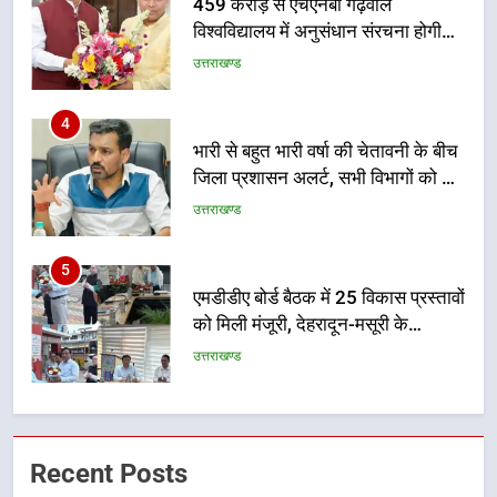
सुदृढ
उत्तराखण्ड
4
भारी से बहुत भारी वर्षा की चेतावनी के बीच
जिला प्रशासन अलर्ट, सभी विभागों को हाई
अलर्ट पर रहने के निर्देश
उत्तराखण्ड
5
एमडीडीए बोर्ड बैठक में 25 विकास प्रस्तावों
को मिली मंजूरी, देहरादून-मसूरी के
नियोजित विकास को मिलेगी रफ्तार
उत्तराखण्ड
6
मुख्यमंत्री पुष्कर सिंह धामी के दिशा-निर्देशों
में पीएम आवास योजना (शहरी) की प्रगति
की हुई समीक्षा
Recent Posts
उत्तराखण्ड