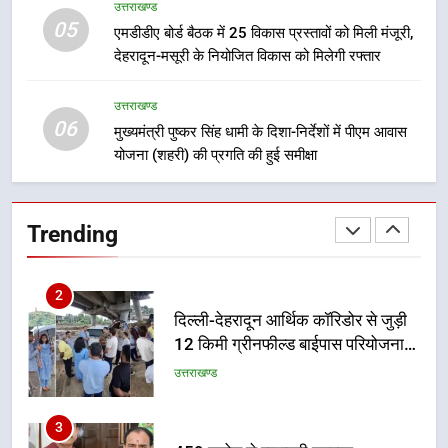
8
उत्तराखण्ड
भारी बारिश का अलर्ट! 6 अगस्त को
05
एमडीडीए बोर्ड बैठक में 25 विकास प्रस्तावों को मिली मंजूरी,
देहरादून में स्कूल बंद
देहरादून-मसूरी के नियोजित विकास को मिलेगी रफ्तार
उत्तराखण्ड
उत्तराखण्ड
06
मुख्यमंत्री पुष्कर सिंह धामी के दिशा-निर्देशों में पीएम आवास
1
योजना (शहरी) की प्रगति की हुई समीक्षा
मुख्यमंत्री धामी बोले- युवाओं को रोजगार
देना सरकार की सर्वोच्च प्राथमिकता, आने
वाले महीनों में हजारों पदों पर की जाएगी
उत्तराखण्ड
Trending
भर्ती
2
दिल्ली-देहरादून आर्थिक कॉरिडोर से जुड़ी
12 किमी ग्रीनफील्ड बाईपास परियोजना
का डीएम ने किया निरीक्षण; समयबद्ध एवं
उत्तराखण्ड
गुणवत्तापूर्ण निर्माण सुनिश्चित करने के
निर्देश, सुरक्षा मानकों से कोई समझौता
3
नहींः डीएम
459 करोड़ से एचएनबी गढ़वाल
विश्वविद्यालय में अनुसंधान संरचना होगी