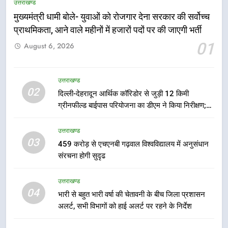
उत्तराखण्ड
मुख्यमंत्री धामी बोले- युवाओं को रोजगार देना सरकार की सर्वोच्च
5
प्राथमिकता, आने वाले महीनों में हजारों पदों पर की जाएगी भर्ती
एमडीडीए बोर्ड बैठक में 25 विकास प्रस्तावों
01
August 6, 2026
को मिली मंजूरी, देहरादून-मसूरी के
नियोजित विकास को मिलेगी रफ्तार
उत्तराखण्ड
उत्तराखण्ड
02
दिल्ली-देहरादून आर्थिक कॉरिडोर से जुड़ी 12 किमी
6
ग्रीनफील्ड बाईपास परियोजना का डीएम ने किया निरीक्षण;
मुख्यमंत्री पुष्कर सिंह धामी के दिशा-निर्देशों
समयबद्ध एवं गुणवत्तापूर्ण निर्माण सुनिश्चित करने के निर्देश,
में पीएम आवास योजना (शहरी) की प्रगति
सुरक्षा मानकों से कोई समझौता नहींः डीएम
उत्तराखण्ड
की हुई समीक्षा
उत्तराखण्ड
03
459 करोड़ से एचएनबी गढ़वाल विश्वविद्यालय में अनुसंधान
संरचना होगी सुदृढ
7
बैरागीवाला हत्याकांड के फरार चल रहे
उत्तराखण्ड
अभियुक्त को दून पुलिस ने हरिद्वार से किया
04
भारी से बहुत भारी वर्षा की चेतावनी के बीच जिला प्रशासन
गिरफ्तार
उत्तराखण्ड
अलर्ट, सभी विभागों को हाई अलर्ट पर रहने के निर्देश