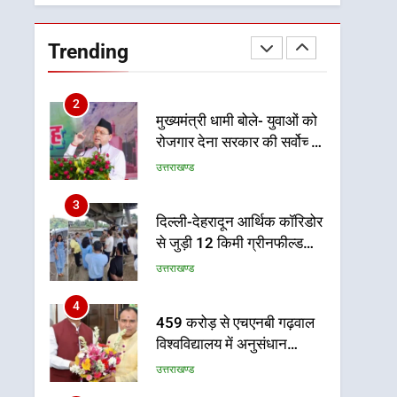
को मिलेगी रफ्तार
2
मुख्यमंत्री धामी बोले- युवाओं को
Trending
रोजगार देना सरकार की सर्वोच्च
प्राथमिकता, आने वाले महीनों में
उत्तराखण्ड
हजारों पदों पर की जाएगी भर्ती
3
दिल्ली-देहरादून आर्थिक कॉरिडोर
से जुड़ी 12 किमी ग्रीनफील्ड
बाईपास परियोजना का डीएम ने
उत्तराखण्ड
किया निरीक्षण; समयबद्ध एवं
गुणवत्तापूर्ण निर्माण सुनिश्चित
4
459 करोड़ से एचएनबी गढ़वाल
करने के निर्देश, सुरक्षा मानकों से
विश्वविद्यालय में अनुसंधान
कोई समझौता नहींः डीएम
संरचना होगी सुदृढ
उत्तराखण्ड
5
भारी से बहुत भारी वर्षा की
चेतावनी के बीच जिला प्रशासन
अलर्ट, सभी विभागों को हाई अलर्ट
उत्तराखण्ड
पर रहने के निर्देश