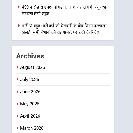
गठन
459 करोड़ से एचएनबी गढ़वाल विश्वविद्यालय में अनुसंधान
2
संरचना होगी सुदृढ
मुख्यमंत्री धामी बोले- युवाओं को
रोजगार देना सरकार की सर्वोच्च
भारी से बहुत भारी वर्षा की चेतावनी के बीच जिला प्रशासन
प्राथमिकता, आने वाले महीनों में
उत्तराखण्ड
अलर्ट, सभी विभागों को हाई अलर्ट पर रहने के निर्देश
हजारों पदों पर की जाएगी भर्ती
3
दिल्ली-देहरादून आर्थिक कॉरिडोर
Archives
से जुड़ी 12 किमी ग्रीनफील्ड
बाईपास परियोजना का डीएम ने
उत्तराखण्ड
August 2026
किया निरीक्षण; समयबद्ध एवं
गुणवत्तापूर्ण निर्माण सुनिश्चित
4
July 2026
459 करोड़ से एचएनबी गढ़वाल
करने के निर्देश, सुरक्षा मानकों से
विश्वविद्यालय में अनुसंधान
कोई समझौता नहींः डीएम
June 2026
संरचना होगी सुदृढ
उत्तराखण्ड
May 2026
5
भारी से बहुत भारी वर्षा की
April 2026
चेतावनी के बीच जिला प्रशासन
March 2026
अलर्ट, सभी विभागों को हाई अलर्ट
उत्तराखण्ड