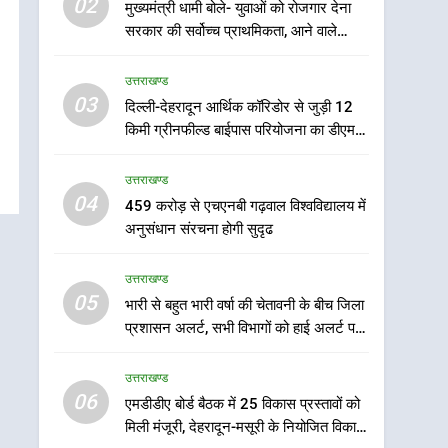
02
6
मुख्यमंत्री धामी बोले- युवाओं को रोजगार देना
एमडीडीए बोर्ड बैठक में 25
सरकार की सर्वोच्च प्राथमिकता, आने वाले
विकास प्रस्तावों को मिली मंजूरी,
महीनों में हजारों पदों पर की जाएगी भर्ती
देहरादून-मसूरी के नियोजित
उत्तराखण्ड
उत्तराखण्ड
विकास को मिलेगी रफ्तार
03
दिल्ली-देहरादून आर्थिक कॉरिडोर से जुड़ी 12
7
किमी ग्रीनफील्ड बाईपास परियोजना का डीएम ने
मुख्यमंत्री पुष्कर सिंह धामी के
किया निरीक्षण; समयबद्ध एवं गुणवत्तापूर्ण निर्माण
दिशा-निर्देशों में पीएम आवास
सुनिश्चित करने के निर्देश, सुरक्षा मानकों से कोई
उत्तराखण्ड
योजना (शहरी) की प्रगति की हुई
उत्तराखण्ड
समझौता नहींः डीएम
04
459 करोड़ से एचएनबी गढ़वाल विश्वविद्यालय में
समीक्षा
अनुसंधान संरचना होगी सुदृढ
8
बैरागीवाला हत्याकांड के फरार
चल रहे अभियुक्त को दून पुलिस
उत्तराखण्ड
ने हरिद्वार से किया गिरफ्तार
05
उत्तराखण्ड
भारी से बहुत भारी वर्षा की चेतावनी के बीच जिला
प्रशासन अलर्ट, सभी विभागों को हाई अलर्ट पर
1
रहने के निर्देश
उत्तराखंड कांग्रेस में बड़ा
उत्तराखण्ड
संगठनात्मक फेरबदल, नई
06
एमडीडीए बोर्ड बैठक में 25 विकास प्रस्तावों को
कार्यकारिणी और समितियों का
उत्तराखण्ड
मिली मंजूरी, देहरादून-मसूरी के नियोजित विकास
गठन