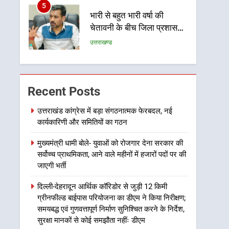
6
एमडीडीए बोर्ड बैठक में 25
विकास प्रस्तावों को मिली मंजूरी,
देहरादून-मसूरी के नियोजित
उत्तराखण्ड
विकास को मिलेगी रफ्तार
7
मुख्यमंत्री पुष्कर सिंह धामी के
Recent Posts
दिशा-निर्देशों में पीएम आवास
योजना (शहरी) की प्रगति की हुई
उत्तराखण्ड
उत्तराखंड कांग्रेस में बड़ा संगठनात्मक फेरबदल, नई
समीक्षा
कार्यकारिणी और समितियों का गठन
8
बैरागीवाला हत्याकांड के फरार
मुख्यमंत्री धामी बोले- युवाओं को रोजगार देना सरकार की
चल रहे अभियुक्त को दून पुलिस
सर्वोच्च प्राथमिकता, आने वाले महीनों में हजारों पदों पर की
ने हरिद्वार से किया गिरफ्तार
उत्तराखण्ड
जाएगी भर्ती
1
दिल्ली-देहरादून आर्थिक कॉरिडोर से जुड़ी 12 किमी
उत्तराखंड कांग्रेस में बड़ा
ग्रीनफील्ड बाईपास परियोजना का डीएम ने किया निरीक्षण;
संगठनात्मक फेरबदल, नई
समयबद्ध एवं गुणवत्तापूर्ण निर्माण सुनिश्चित करने के निर्देश,
कार्यकारिणी और समितियों का
सुरक्षा मानकों से कोई समझौता नहींः डीएम
उत्तराखण्ड