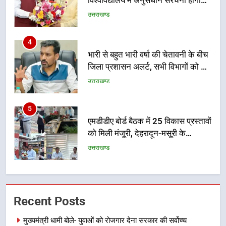
विश्वविद्यालय में अनुसंधान संरचना होगी
सुदृढ
उत्तराखण्ड
4
भारी से बहुत भारी वर्षा की चेतावनी के बीच
जिला प्रशासन अलर्ट, सभी विभागों को हाई
अलर्ट पर रहने के निर्देश
उत्तराखण्ड
5
एमडीडीए बोर्ड बैठक में 25 विकास प्रस्तावों
को मिली मंजूरी, देहरादून-मसूरी के
नियोजित विकास को मिलेगी रफ्तार
उत्तराखण्ड
6
मुख्यमंत्री पुष्कर सिंह धामी के दिशा-निर्देशों
Recent Posts
में पीएम आवास योजना (शहरी) की प्रगति
की हुई समीक्षा
उत्तराखण्ड
मुख्यमंत्री धामी बोले- युवाओं को रोजगार देना सरकार की सर्वोच्च