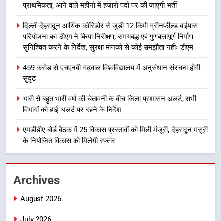
प्राथमिकता, आने वाले महीनों में हजारों पदों पर की जाएगी भर्ती
7
दिल्ली-देहरादून आर्थिक कॉरिडोर से जुड़ी 12 किमी ग्रीनफील्ड बाईपास
बैरागीवाला हत्याकांड के फरार चल रहे
परियोजना का डीएम ने किया निरीक्षण; समयबद्ध एवं गुणवत्तापूर्ण निर्माण
अभियुक्त को दून पुलिस ने हरिद्वार से किया
सुनिश्चित करने के निर्देश, सुरक्षा मानकों से कोई समझौता नहींः डीएम
गिरफ्तार
उत्तराखण्ड
459 करोड़ से एचएनबी गढ़वाल विश्वविद्यालय में अनुसंधान संरचना होगी
सुदृढ
8
भारी बारिश का अलर्ट! 6 अगस्त को
भारी से बहुत भारी वर्षा की चेतावनी के बीच जिला प्रशासन अलर्ट, सभी
देहरादून में स्कूल बंद
विभागों को हाई अलर्ट पर रहने के निर्देश
उत्तराखण्ड
एमडीडीए बोर्ड बैठक में 25 विकास प्रस्तावों को मिली मंजूरी, देहरादून-मसूरी
के नियोजित विकास को मिलेगी रफ्तार
1
मुख्यमंत्री धामी बोले- युवाओं को रोजगार
देना सरकार की सर्वोच्च प्राथमिकता, आने
Archives
वाले महीनों में हजारों पदों पर की जाएगी
उत्तराखण्ड
भर्ती
August 2026
2
July 2026