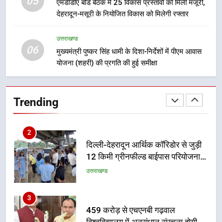
05
8
एमडीडीए बोर्ड बैठक में 25 विकास प्रस्तावों को मिली मंजूरी,
देहरादून-मसूरी के नियोजित विकास को मिलेगी रफ्तार
भारी बारिश का अलर्ट! 6 अगस्त को
देहरादून में स्कूल बंद
उत्तराखण्ड
उत्तराखण्ड
06
मुख्यमंत्री पुष्कर सिंह धामी के दिशा-निर्देशों में पीएम आवास
योजना (शहरी) की प्रगति की हुई समीक्षा
1
मुख्यमंत्री धामी बोले- युवाओं को रोजगार
देना सरकार की सर्वोच्च प्राथमिकता, आने
Trending
वाले महीनों में हजारों पदों पर की जाएगी
उत्तराखण्ड
भर्ती
2
दिल्ली-देहरादून आर्थिक कॉरिडोर से जुड़ी
12 किमी ग्रीनफील्ड बाईपास परियोजना
का डीएम ने किया निरीक्षण; समयबद्ध एवं
उत्तराखण्ड
गुणवत्तापूर्ण निर्माण सुनिश्चित करने के
निर्देश, सुरक्षा मानकों से कोई समझौता
3
नहींः डीएम
459 करोड़ से एचएनबी गढ़वाल