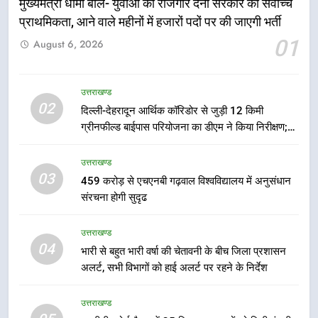
मुख्यमंत्री धामी बोले- युवाओं को रोजगार देना सरकार की सर्वोच्च
प्राथमिकता, आने वाले महीनों में हजारों पदों पर की जाएगी भर्ती
5
01
August 6, 2026
एमडीडीए बोर्ड बैठक में 25 विकास प्रस्तावों
को मिली मंजूरी, देहरादून-मसूरी के
नियोजित विकास को मिलेगी रफ्तार
उत्तराखण्ड
उत्तराखण्ड
02
दिल्ली-देहरादून आर्थिक कॉरिडोर से जुड़ी 12 किमी
ग्रीनफील्ड बाईपास परियोजना का डीएम ने किया निरीक्षण;
6
समयबद्ध एवं गुणवत्तापूर्ण निर्माण सुनिश्चित करने के निर्देश,
मुख्यमंत्री पुष्कर सिंह धामी के दिशा-निर्देशों
सुरक्षा मानकों से कोई समझौता नहींः डीएम
उत्तराखण्ड
में पीएम आवास योजना (शहरी) की प्रगति
03
459 करोड़ से एचएनबी गढ़वाल विश्वविद्यालय में अनुसंधान
की हुई समीक्षा
उत्तराखण्ड
संरचना होगी सुदृढ
7
उत्तराखण्ड
बैरागीवाला हत्याकांड के फरार चल रहे
04
भारी से बहुत भारी वर्षा की चेतावनी के बीच जिला प्रशासन
अभियुक्त को दून पुलिस ने हरिद्वार से किया
अलर्ट, सभी विभागों को हाई अलर्ट पर रहने के निर्देश
गिरफ्तार
उत्तराखण्ड
उत्तराखण्ड