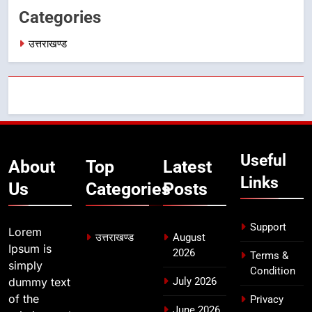
7
Categories
बैरागीवाला हत्याकांड के फरार चल रहे
अभियुक्त को दून पुलिस ने हरिद्वार से किया
उत्तराखण्ड
गिरफ्तार
उत्तराखण्ड
8
भारी बारिश का अलर्ट! 6 अगस्त को
देहरादून में स्कूल बंद
उत्तराखण्ड
Useful
About
Top
Latest
Links
Us
Categories
Posts
Support
Lorem
उत्तराखण्ड
August
Ipsum is
2026
Terms &
simply
Condition
dummy text
July 2026
of the
Privacy
June 2026