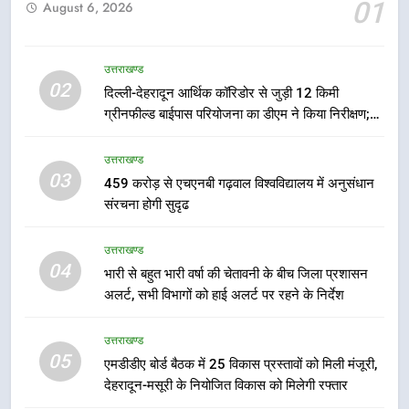
6
01
August 6, 2026
मुख्यमंत्री पुष्कर सिंह धामी के दिशा-निर्देशों
में पीएम आवास योजना (शहरी) की प्रगति
की हुई समीक्षा
उत्तराखण्ड
उत्तराखण्ड
02
दिल्ली-देहरादून आर्थिक कॉरिडोर से जुड़ी 12 किमी
ग्रीनफील्ड बाईपास परियोजना का डीएम ने किया निरीक्षण;
7
समयबद्ध एवं गुणवत्तापूर्ण निर्माण सुनिश्चित करने के निर्देश,
बैरागीवाला हत्याकांड के फरार चल रहे
सुरक्षा मानकों से कोई समझौता नहींः डीएम
उत्तराखण्ड
अभियुक्त को दून पुलिस ने हरिद्वार से किया
03
459 करोड़ से एचएनबी गढ़वाल विश्वविद्यालय में अनुसंधान
गिरफ्तार
उत्तराखण्ड
संरचना होगी सुदृढ
8
उत्तराखण्ड
भारी बारिश का अलर्ट! 6 अगस्त को
04
भारी से बहुत भारी वर्षा की चेतावनी के बीच जिला प्रशासन
देहरादून में स्कूल बंद
अलर्ट, सभी विभागों को हाई अलर्ट पर रहने के निर्देश
उत्तराखण्ड
उत्तराखण्ड
05
एमडीडीए बोर्ड बैठक में 25 विकास प्रस्तावों को मिली मंजूरी,
1
देहरादून-मसूरी के नियोजित विकास को मिलेगी रफ्तार
मुख्यमंत्री धामी बोले- युवाओं को रोजगार
देना सरकार की सर्वोच्च प्राथमिकता, आने