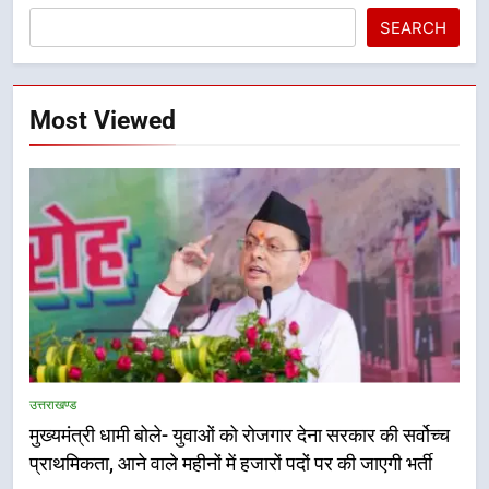
SEARCH
Most Viewed
5
एमडीडीए बोर्ड बैठक में 25 विकास प्रस्तावों
को मिली मंजूरी, देहरादून-मसूरी के
उत्तराखण्ड
नियोजित विकास को मिलेगी रफ्तार
उत्तराखण्ड
मुख्यमंत्री धामी बोले- युवाओं को रोजगार देना सरकार की सर्वोच्च
प्राथमिकता, आने वाले महीनों में हजारों पदों पर की जाएगी भर्ती