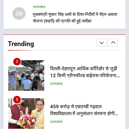
वाले महीनों में हजारों पदों पर की जाएगी
उत्तराखण्ड
उत्तराखण्ड
06
भर्ती
मुख्यमंत्री पुष्कर सिंह धामी के दिशा-निर्देशों में पीएम आवास
योजना (शहरी) की प्रगति की हुई समीक्षा
2
दिल्ली-देहरादून आर्थिक कॉरिडोर से जुड़ी
12 किमी ग्रीनफील्ड बाईपास परियोजना
Trending
का डीएम ने किया निरीक्षण; समयबद्ध एवं
उत्तराखण्ड
गुणवत्तापूर्ण निर्माण सुनिश्चित करने के
निर्देश, सुरक्षा मानकों से कोई समझौता
3
नहींः डीएम
459 करोड़ से एचएनबी गढ़वाल
विश्वविद्यालय में अनुसंधान संरचना होगी
सुदृढ
उत्तराखण्ड
4
भारी से बहुत भारी वर्षा की चेतावनी के बीच
जिला प्रशासन अलर्ट, सभी विभागों को हाई
अलर्ट पर रहने के निर्देश
उत्तराखण्ड