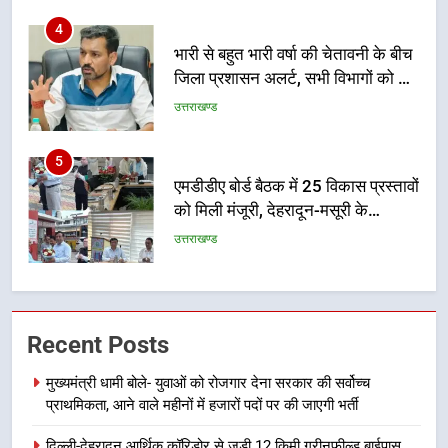
5
एमडीडीए बोर्ड बैठक में 25 विकास प्रस्तावों
को मिली मंजूरी, देहरादून-मसूरी के
नियोजित विकास को मिलेगी रफ्तार
उत्तराखण्ड
6
मुख्यमंत्री पुष्कर सिंह धामी के दिशा-निर्देशों
में पीएम आवास योजना (शहरी) की प्रगति
की हुई समीक्षा
उत्तराखण्ड
7
बैरागीवाला हत्याकांड के फरार चल रहे
Recent Posts
अभियुक्त को दून पुलिस ने हरिद्वार से किया
गिरफ्तार
उत्तराखण्ड
मुख्यमंत्री धामी बोले- युवाओं को रोजगार देना सरकार की सर्वोच्च
प्राथमिकता, आने वाले महीनों में हजारों पदों पर की जाएगी भर्ती
8
दिल्ली-देहरादून आर्थिक कॉरिडोर से जुड़ी 12 किमी ग्रीनफील्ड बाईपास