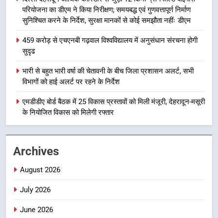
भारी बारिश का अलर्ट! 6 अगस्त को
परियोजना का डीएम ने किया निरीक्षण; समयबद्ध एवं गुणवत्तापूर्ण निर्माण
देहरादून में स्कूल बंद
सुनिश्चित करने के निर्देश, सुरक्षा मानकों से कोई समझौता नहींः डीएम
उत्तराखण्ड
459 करोड़ से एचएनबी गढ़वाल विश्वविद्यालय में अनुसंधान संरचना होगी
सुदृढ
1
मुख्यमंत्री धामी बोले- युवाओं को रोजगार
भारी से बहुत भारी वर्षा की चेतावनी के बीच जिला प्रशासन अलर्ट, सभी
देना सरकार की सर्वोच्च प्राथमिकता, आने
विभागों को हाई अलर्ट पर रहने के निर्देश
वाले महीनों में हजारों पदों पर की जाएगी
उत्तराखण्ड
भर्ती
एमडीडीए बोर्ड बैठक में 25 विकास प्रस्तावों को मिली मंजूरी, देहरादून-मसूरी
के नियोजित विकास को मिलेगी रफ्तार
2
दिल्ली-देहरादून आर्थिक कॉरिडोर से जुड़ी
12 किमी ग्रीनफील्ड बाईपास परियोजना
Archives
का डीएम ने किया निरीक्षण; समयबद्ध एवं
उत्तराखण्ड
गुणवत्तापूर्ण निर्माण सुनिश्चित करने के
August 2026
निर्देश, सुरक्षा मानकों से कोई समझौता
3
नहींः डीएम
July 2026
459 करोड़ से एचएनबी गढ़वाल
विश्वविद्यालय में अनुसंधान संरचना होगी
June 2026
सुदृढ