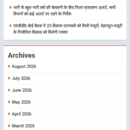
मुख्यमंत्री धामी बोले- युवाओं को रोजगार
भारी से बहुत भारी वर्षा की चेतावनी के बीच जिला प्रशासन अलर्ट, सभी
देना सरकार की सर्वोच्च प्राथमिकता, आने
विभागों को हाई अलर्ट पर रहने के निर्देश
वाले महीनों में हजारों पदों पर की जाएगी
उत्तराखण्ड
भर्ती
एमडीडीए बोर्ड बैठक में 25 विकास प्रस्तावों को मिली मंजूरी, देहरादून-मसूरी
के नियोजित विकास को मिलेगी रफ्तार
2
दिल्ली-देहरादून आर्थिक कॉरिडोर से जुड़ी
12 किमी ग्रीनफील्ड बाईपास परियोजना
Archives
का डीएम ने किया निरीक्षण; समयबद्ध एवं
उत्तराखण्ड
गुणवत्तापूर्ण निर्माण सुनिश्चित करने के
August 2026
निर्देश, सुरक्षा मानकों से कोई समझौता
3
नहींः डीएम
July 2026
459 करोड़ से एचएनबी गढ़वाल
विश्वविद्यालय में अनुसंधान संरचना होगी
June 2026
सुदृढ
उत्तराखण्ड
May 2026
4
April 2026
भारी से बहुत भारी वर्षा की चेतावनी के बीच
March 2026
जिला प्रशासन अलर्ट, सभी विभागों को हाई