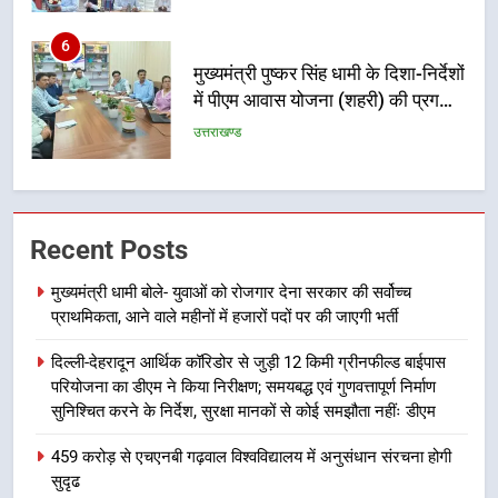
6
मुख्यमंत्री पुष्कर सिंह धामी के दिशा-निर्देशों
में पीएम आवास योजना (शहरी) की प्रगति
की हुई समीक्षा
उत्तराखण्ड
7
बैरागीवाला हत्याकांड के फरार चल रहे
Recent Posts
अभियुक्त को दून पुलिस ने हरिद्वार से किया
गिरफ्तार
उत्तराखण्ड
मुख्यमंत्री धामी बोले- युवाओं को रोजगार देना सरकार की सर्वोच्च
प्राथमिकता, आने वाले महीनों में हजारों पदों पर की जाएगी भर्ती
8
दिल्ली-देहरादून आर्थिक कॉरिडोर से जुड़ी 12 किमी ग्रीनफील्ड बाईपास
भारी बारिश का अलर्ट! 6 अगस्त को
परियोजना का डीएम ने किया निरीक्षण; समयबद्ध एवं गुणवत्तापूर्ण निर्माण
देहरादून में स्कूल बंद
सुनिश्चित करने के निर्देश, सुरक्षा मानकों से कोई समझौता नहींः डीएम
उत्तराखण्ड
459 करोड़ से एचएनबी गढ़वाल विश्वविद्यालय में अनुसंधान संरचना होगी
सुदृढ
1