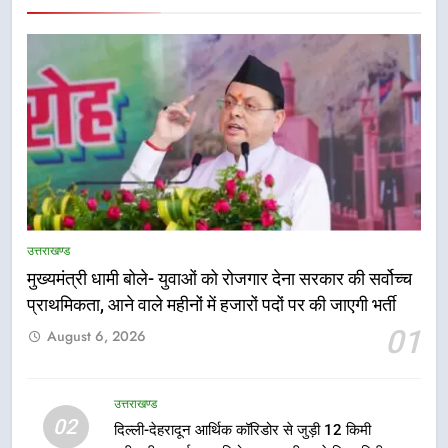
5
एमडीडीए बोर्ड बैठक में 25 विकास प्रस्तावों
को मिली मंजूरी, देहरादून-मसूरी के
उत्तराखण्ड
नियोजित विकास को मिलेगी रफ्तार
उत्तराखण्ड
मुख्यमंत्री धामी बोले- युवाओं को रोजगार देना सरकार की सर्वोच्च
प्राथमिकता, आने वाले महीनों में हजारों पदों पर की जाएगी भर्ती
6
01
August 6, 2026
मुख्यमंत्री पुष्कर सिंह धामी के दिशा-निर्देशों
में पीएम आवास योजना (शहरी) की प्रगति
की हुई समीक्षा
उत्तराखण्ड
उत्तराखण्ड
02
दिल्ली-देहरादून आर्थिक कॉरिडोर से जुड़ी 12 किमी