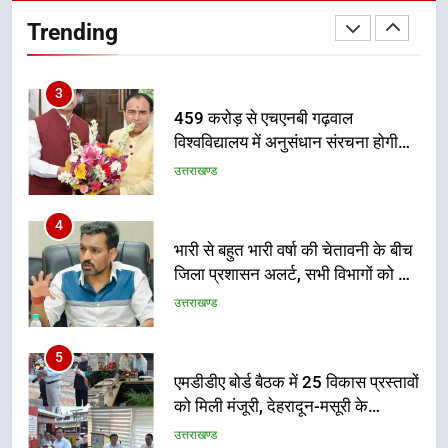
12 किमी ग्रीनफील्ड बाईपास परियोजना
Trending
का डीएम ने किया निरीक्षण; समयबद्ध एवं
उत्तराखण्ड
गुणवत्तापूर्ण निर्माण सुनिश्चित करने के
निर्देश, सुरक्षा मानकों से कोई समझौता
3
नहींः डीएम
459 करोड़ से एचएनबी गढ़वाल
विश्वविद्यालय में अनुसंधान संरचना होगी
सुदृढ
उत्तराखण्ड
4
भारी से बहुत भारी वर्षा की चेतावनी के बीच
जिला प्रशासन अलर्ट, सभी विभागों को हाई
अलर्ट पर रहने के निर्देश
उत्तराखण्ड
5
एमडीडीए बोर्ड बैठक में 25 विकास प्रस्तावों
को मिली मंजूरी, देहरादून-मसूरी के
नियोजित विकास को मिलेगी रफ्तार
उत्तराखण्ड