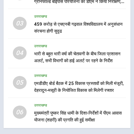
ग्रीनफील्ड बाईपास परियोजना का डीएम ने किया निरीक्षण;
7
समयबद्ध एवं गुणवत्तापूर्ण निर्माण सुनिश्चित करने के निर्देश,
बैरागीवाला हत्याकांड के फरार चल रहे
सुरक्षा मानकों से कोई समझौता नहींः डीएम
उत्तराखण्ड
अभियुक्त को दून पुलिस ने हरिद्वार से किया
03
459 करोड़ से एचएनबी गढ़वाल विश्वविद्यालय में अनुसंधान
गिरफ्तार
उत्तराखण्ड
संरचना होगी सुदृढ
8
उत्तराखण्ड
भारी बारिश का अलर्ट! 6 अगस्त को
04
भारी से बहुत भारी वर्षा की चेतावनी के बीच जिला प्रशासन
देहरादून में स्कूल बंद
अलर्ट, सभी विभागों को हाई अलर्ट पर रहने के निर्देश
उत्तराखण्ड
उत्तराखण्ड
05
1
एमडीडीए बोर्ड बैठक में 25 विकास प्रस्तावों को मिली मंजूरी,
देहरादून-मसूरी के नियोजित विकास को मिलेगी रफ्तार
मुख्यमंत्री धामी बोले- युवाओं को रोजगार
देना सरकार की सर्वोच्च प्राथमिकता, आने
वाले महीनों में हजारों पदों पर की जाएगी
उत्तराखण्ड
उत्तराखण्ड
06
भर्ती
मुख्यमंत्री पुष्कर सिंह धामी के दिशा-निर्देशों में पीएम आवास
योजना (शहरी) की प्रगति की हुई समीक्षा
2
दिल्ली-देहरादून आर्थिक कॉरिडोर से जुड़ी