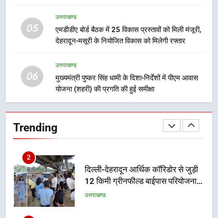
भारी बारिश का अलर्ट! 6 अगस्त को
देहरादून में स्कूल बंद
उत्तराखण्ड
उत्तराखण्ड
05
एमडीडीए बोर्ड बैठक में 25 विकास प्रस्तावों को मिली मंजूरी,
देहरादून-मसूरी के नियोजित विकास को मिलेगी रफ्तार
1
मुख्यमंत्री धामी बोले- युवाओं को रोजगार
उत्तराखण्ड
06
देना सरकार की सर्वोच्च प्राथमिकता, आने
मुख्यमंत्री पुष्कर सिंह धामी के दिशा-निर्देशों में पीएम आवास
वाले महीनों में हजारों पदों पर की जाएगी
योजना (शहरी) की प्रगति की हुई समीक्षा
उत्तराखण्ड
भर्ती
2
Trending
दिल्ली-देहरादून आर्थिक कॉरिडोर से जुड़ी
12 किमी ग्रीनफील्ड बाईपास परियोजना
का डीएम ने किया निरीक्षण; समयबद्ध एवं
उत्तराखण्ड
गुणवत्तापूर्ण निर्माण सुनिश्चित करने के
निर्देश, सुरक्षा मानकों से कोई समझौता
3
नहींः डीएम
459 करोड़ से एचएनबी गढ़वाल
विश्वविद्यालय में अनुसंधान संरचना होगी
सुदृढ