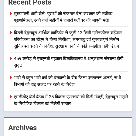
Recent Posts
7
बैरागीवाला हत्याकांड के फरार चल रहे
मुख्यमंत्री धामी बोले- युवाओं को रोजगार देना सरकार की सर्वोच्च
अभियुक्त को दून पुलिस ने हरिद्वार से किया
प्राथमिकता, आने वाले महीनों में हजारों पदों पर की जाएगी भर्ती
गिरफ्तार
उत्तराखण्ड
दिल्ली-देहरादून आर्थिक कॉरिडोर से जुड़ी 12 किमी ग्रीनफील्ड बाईपास
परियोजना का डीएम ने किया निरीक्षण; समयबद्ध एवं गुणवत्तापूर्ण निर्माण
8
सुनिश्चित करने के निर्देश, सुरक्षा मानकों से कोई समझौता नहींः डीएम
भारी बारिश का अलर्ट! 6 अगस्त को
देहरादून में स्कूल बंद
459 करोड़ से एचएनबी गढ़वाल विश्वविद्यालय में अनुसंधान संरचना होगी
उत्तराखण्ड
सुदृढ
भारी से बहुत भारी वर्षा की चेतावनी के बीच जिला प्रशासन अलर्ट, सभी
1
विभागों को हाई अलर्ट पर रहने के निर्देश
मुख्यमंत्री धामी बोले- युवाओं को रोजगार
देना सरकार की सर्वोच्च प्राथमिकता, आने
एमडीडीए बोर्ड बैठक में 25 विकास प्रस्तावों को मिली मंजूरी, देहरादून-मसूरी
के नियोजित विकास को मिलेगी रफ्तार
वाले महीनों में हजारों पदों पर की जाएगी
उत्तराखण्ड
भर्ती
2
Archives
दिल्ली-देहरादून आर्थिक कॉरिडोर से जुड़ी