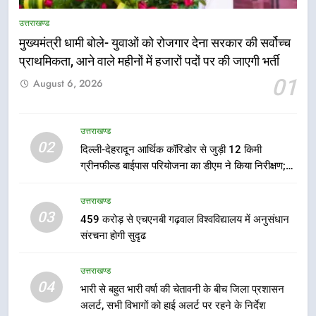
5
उत्तराखण्ड
एमडीडीए बोर्ड बैठक में 25 विकास प्रस्तावों
मुख्यमंत्री धामी बोले- युवाओं को रोजगार देना सरकार की सर्वोच्च
को मिली मंजूरी, देहरादून-मसूरी के
प्राथमिकता, आने वाले महीनों में हजारों पदों पर की जाएगी भर्ती
नियोजित विकास को मिलेगी रफ्तार
उत्तराखण्ड
01
August 6, 2026
6
मुख्यमंत्री पुष्कर सिंह धामी के दिशा-निर्देशों
उत्तराखण्ड
02
में पीएम आवास योजना (शहरी) की प्रगति
दिल्ली-देहरादून आर्थिक कॉरिडोर से जुड़ी 12 किमी
की हुई समीक्षा
ग्रीनफील्ड बाईपास परियोजना का डीएम ने किया निरीक्षण;
उत्तराखण्ड
समयबद्ध एवं गुणवत्तापूर्ण निर्माण सुनिश्चित करने के निर्देश,
सुरक्षा मानकों से कोई समझौता नहींः डीएम
उत्तराखण्ड
7
03
459 करोड़ से एचएनबी गढ़वाल विश्वविद्यालय में अनुसंधान
बैरागीवाला हत्याकांड के फरार चल रहे
संरचना होगी सुदृढ
अभियुक्त को दून पुलिस ने हरिद्वार से किया
गिरफ्तार
उत्तराखण्ड
उत्तराखण्ड
04
भारी से बहुत भारी वर्षा की चेतावनी के बीच जिला प्रशासन
8
अलर्ट, सभी विभागों को हाई अलर्ट पर रहने के निर्देश