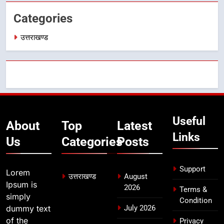
के लिए खुद मैदान में उतरे एसएसपी दून
उत्तराखण्ड
Categories
उत्तराखण्ड
7
मुख्यमंत्री ने तीलू रौतेली एवं आंगनबाड़ी
कार्यकत्री पुरस्कार से मातृशक्ति को किया
सम्मानित
उत्तराखण्ड
8
Useful
खेल महाकुंभ 2026ः 01 सितंबर से सजेगा
About
Top
Latest
मुख्यमंत्री चौम्पियनशिप ट्रॉफी का मंच,
Links
Us
Categories
Posts
न्याय पंचायत से राज्य स्तर तक होगा
उत्तराखण्ड
प्रतिभा का प्रदर्शन
Support
Lorem
उत्तराखण्ड
August
Ipsum is
2026
Terms &
simply
Condition
dummy text
July 2026
of the
Privacy