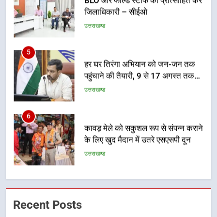
BLO और फील्ड स्टॉफ को प्रोत्साहित करें
जिलाधिकारी – सीईओ
उत्तराखण्ड
5
हर घर तिरंगा अभियान को जन-जन तक
पहुंचाने की तैयारी, 9 से 17 अगस्त तक
होंगे देशभक्ति के विविध कार्यक्रम
उत्तराखण्ड
6
कावड़ मेले को सकुशल रूप से संपन्न कराने
के लिए खुद मैदान में उतरे एसएसपी दून
उत्तराखण्ड
7
मुख्यमंत्री ने तीलू रौतेली एवं आंगनबाड़ी
Recent Posts
कार्यकत्री पुरस्कार से मातृशक्ति को किया
सम्मानित