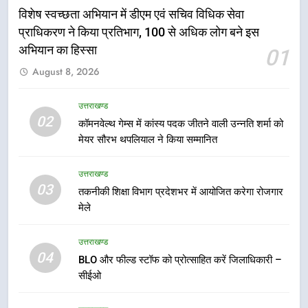
विशेष स्वच्छता अभियान में डीएम एवं सचिव विधिक सेवा
होंगे देशभक्ति के विविध कार्यक्रम
उत्तराखण्ड
प्राधिकरण ने किया प्रतिभाग, 100 से अधिक लोग बने इस
अभियान का हिस्सा
01
6
August 8, 2026
कावड़ मेले को सकुशल रूप से संपन्न कराने
के लिए खुद मैदान में उतरे एसएसपी दून
उत्तराखण्ड
उत्तराखण्ड
02
कॉमनवेल्थ गेम्स में कांस्य पदक जीतने वाली उन्नति शर्मा को
मेयर सौरभ थपलियाल ने किया सम्मानित
7
मुख्यमंत्री ने तीलू रौतेली एवं आंगनबाड़ी
उत्तराखण्ड
कार्यकत्री पुरस्कार से मातृशक्ति को किया
03
तकनीकी शिक्षा विभाग प्रदेशभर में आयोजित करेगा रोजगार
सम्मानित
उत्तराखण्ड
मेले
8
उत्तराखण्ड
खेल महाकुंभ 2026ः 01 सितंबर से सजेगा
04
BLO और फील्ड स्टॉफ को प्रोत्साहित करें जिलाधिकारी –
मुख्यमंत्री चौम्पियनशिप ट्रॉफी का मंच,
सीईओ
न्याय पंचायत से राज्य स्तर तक होगा
उत्तराखण्ड
प्रतिभा का प्रदर्शन