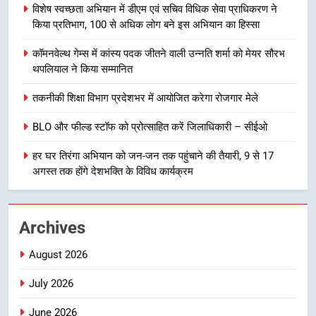
उत्तराखण्ड
विशेष स्वच्छता अभियान में डीएम एवं सचिव विधिक सेवा प्राधिकरण ने
किया प्रतिभाग, 100 से अधिक लोग बने इस अभियान का हिस्सा
8
कॉमनवेल्थ गेम्स में कांस्य पदक जीतने वाली उन्नति शर्मा को मेयर सौरभ
खेल महाकुंभ 2026ः 01 सितंबर से सजेगा
थपलियाल ने किया सम्मानित
मुख्यमंत्री चौम्पियनशिप ट्रॉफी का मंच,
न्याय पंचायत से राज्य स्तर तक होगा
उत्तराखण्ड
तकनीकी शिक्षा विभाग प्रदेशभर में आयोजित करेगा रोजगार मेले
प्रतिभा का प्रदर्शन
BLO और फील्ड स्टॉफ को प्रोत्साहित करें जिलाधिकारी – सीईओ
1
विशेष स्वच्छता अभियान में डीएम एवं सचिव
हर घर तिरंगा अभियान को जन-जन तक पहुंचाने की तैयारी, 9 से 17
विधिक सेवा प्राधिकरण ने किया प्रतिभाग,
अगस्त तक होंगे देशभक्ति के विविध कार्यक्रम
100 से अधिक लोग बने इस अभियान का
उत्तराखण्ड
हिस्सा
Archives
2
कॉमनवेल्थ गेम्स में कांस्य पदक जीतने
August 2026
वाली उन्नति शर्मा को मेयर सौरभ
थपलियाल ने किया सम्मानित
उत्तराखण्ड
July 2026
June 2026