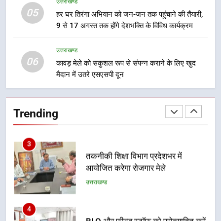
उत्तराखण्ड
05
1
हर घर तिरंगा अभियान को जन-जन तक पहुंचाने की तैयारी,
9 से 17 अगस्त तक होंगे देशभक्ति के विविध कार्यक्रम
विशेष स्वच्छता अभियान में डीएम एवं सचिव
विधिक सेवा प्राधिकरण ने किया प्रतिभाग,
100 से अधिक लोग बने इस अभियान का
उत्तराखण्ड
उत्तराखण्ड
06
हिस्सा
कावड़ मेले को सकुशल रूप से संपन्न कराने के लिए खुद
मैदान में उतरे एसएसपी दून
2
कॉमनवेल्थ गेम्स में कांस्य पदक जीतने
वाली उन्नति शर्मा को मेयर सौरभ
Trending
थपलियाल ने किया सम्मानित
उत्तराखण्ड
3
तकनीकी शिक्षा विभाग प्रदेशभर में
आयोजित करेगा रोजगार मेले
उत्तराखण्ड
4