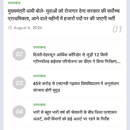
को मिली मंजूरी, देहरादून-मसूरी के
उत्तराखण्ड
नियोजित विकास को मिलेगी रफ्तार
उत्तराखण्ड
मुख्यमंत्री धामी बोले- युवाओं को रोजगार देना सरकार की सर्वोच्च
प्राथमिकता, आने वाले महीनों में हजारों पदों पर की जाएगी भर्ती
01
6
August 6, 2026
मुख्यमंत्री पुष्कर सिंह धामी के दिशा-निर्देशों
में पीएम आवास योजना (शहरी) की प्रगति
उत्तराखण्ड
की हुई समीक्षा
उत्तराखण्ड
02
दिल्ली-देहरादून आर्थिक कॉरिडोर से जुड़ी 12 किमी
ग्रीनफील्ड बाईपास परियोजना का डीएम ने किया निरीक्षण;
7
समयबद्ध एवं गुणवत्तापूर्ण निर्माण सुनिश्चित करने के निर्देश,
बैरागीवाला हत्याकांड के फरार चल रहे
सुरक्षा मानकों से कोई समझौता नहींः डीएम
उत्तराखण्ड
अभियुक्त को दून पुलिस ने हरिद्वार से किया
03
459 करोड़ से एचएनबी गढ़वाल विश्वविद्यालय में अनुसंधान
गिरफ्तार
उत्तराखण्ड
संरचना होगी सुदृढ
8
उत्तराखण्ड
भारी बारिश का अलर्ट! 6 अगस्त को
04
भारी से बहुत भारी वर्षा की चेतावनी के बीच जिला प्रशासन
देहरादून में स्कूल बंद
अलर्ट, सभी विभागों को हाई अलर्ट पर रहने के निर्देश
उत्तराखण्ड