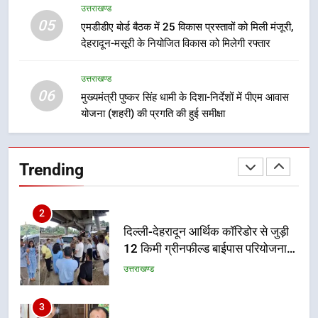
उत्तराखण्ड
05
एमडीडीए बोर्ड बैठक में 25 विकास प्रस्तावों को मिली मंजूरी,
1
देहरादून-मसूरी के नियोजित विकास को मिलेगी रफ्तार
मुख्यमंत्री धामी बोले- युवाओं को रोजगार
देना सरकार की सर्वोच्च प्राथमिकता, आने
उत्तराखण्ड
वाले महीनों में हजारों पदों पर की जाएगी
उत्तराखण्ड
06
भर्ती
मुख्यमंत्री पुष्कर सिंह धामी के दिशा-निर्देशों में पीएम आवास
योजना (शहरी) की प्रगति की हुई समीक्षा
2
दिल्ली-देहरादून आर्थिक कॉरिडोर से जुड़ी
12 किमी ग्रीनफील्ड बाईपास परियोजना
Trending
का डीएम ने किया निरीक्षण; समयबद्ध एवं
उत्तराखण्ड
गुणवत्तापूर्ण निर्माण सुनिश्चित करने के
निर्देश, सुरक्षा मानकों से कोई समझौता
3
नहींः डीएम
459 करोड़ से एचएनबी गढ़वाल
विश्वविद्यालय में अनुसंधान संरचना होगी
सुदृढ
उत्तराखण्ड
4