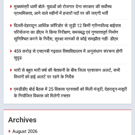
गिरफ्तार
उत्तराखण्ड
मुख्यमंत्री धामी बोले- युवाओं को रोजगार देना सरकार की सर्वोच्च
प्राथमिकता, आने वाले महीनों में हजारों पदों पर की जाएगी भर्ती
8
दिल्ली-देहरादून आर्थिक कॉरिडोर से जुड़ी 12 किमी ग्रीनफील्ड बाईपास
भारी बारिश का अलर्ट! 6 अगस्त को
परियोजना का डीएम ने किया निरीक्षण; समयबद्ध एवं गुणवत्तापूर्ण निर्माण
देहरादून में स्कूल बंद
सुनिश्चित करने के निर्देश, सुरक्षा मानकों से कोई समझौता नहींः डीएम
उत्तराखण्ड
459 करोड़ से एचएनबी गढ़वाल विश्वविद्यालय में अनुसंधान संरचना होगी
सुदृढ
1
मुख्यमंत्री धामी बोले- युवाओं को रोजगार
भारी से बहुत भारी वर्षा की चेतावनी के बीच जिला प्रशासन अलर्ट, सभी
देना सरकार की सर्वोच्च प्राथमिकता, आने
विभागों को हाई अलर्ट पर रहने के निर्देश
वाले महीनों में हजारों पदों पर की जाएगी
उत्तराखण्ड
भर्ती
एमडीडीए बोर्ड बैठक में 25 विकास प्रस्तावों को मिली मंजूरी, देहरादून-मसूरी
के नियोजित विकास को मिलेगी रफ्तार
2
दिल्ली-देहरादून आर्थिक कॉरिडोर से जुड़ी
12 किमी ग्रीनफील्ड बाईपास परियोजना
Archives
का डीएम ने किया निरीक्षण; समयबद्ध एवं
उत्तराखण्ड
गुणवत्तापूर्ण निर्माण सुनिश्चित करने के
August 2026