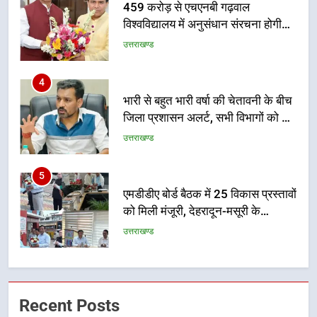
भारी से बहुत भारी वर्षा की चेतावनी के बीच
जिला प्रशासन अलर्ट, सभी विभागों को हाई
अलर्ट पर रहने के निर्देश
उत्तराखण्ड
5
एमडीडीए बोर्ड बैठक में 25 विकास प्रस्तावों
को मिली मंजूरी, देहरादून-मसूरी के
नियोजित विकास को मिलेगी रफ्तार
उत्तराखण्ड
6
मुख्यमंत्री पुष्कर सिंह धामी के दिशा-निर्देशों
में पीएम आवास योजना (शहरी) की प्रगति
की हुई समीक्षा
उत्तराखण्ड
7
बैरागीवाला हत्याकांड के फरार चल रहे
Recent Posts
अभियुक्त को दून पुलिस ने हरिद्वार से किया