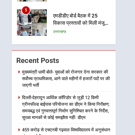
विकास को मिलेगी रफ्तार
6
मुख्यमंत्री पुष्कर सिंह धामी के
दिशा-निर्देशों में पीएम आवास
योजना (शहरी) की प्रगति की हुई
उत्तराखण्ड
समीक्षा
7
बैरागीवाला हत्याकांड के फरार
चल रहे अभियुक्त को दून पुलिस
Recent Posts
ने हरिद्वार से किया गिरफ्तार
उत्तराखण्ड
मुख्यमंत्री धामी बोले- युवाओं को रोजगार देना सरकार की
सर्वोच्च प्राथमिकता, आने वाले महीनों में हजारों पदों पर की
8
भारी बारिश का अलर्ट! 6 अगस्त
जाएगी भर्ती
को देहरादून में स्कूल बंद
दिल्ली-देहरादून आर्थिक कॉरिडोर से जुड़ी 12 किमी
उत्तराखण्ड
ग्रीनफील्ड बाईपास परियोजना का डीएम ने किया निरीक्षण;
समयबद्ध एवं गुणवत्तापूर्ण निर्माण सुनिश्चित करने के निर्देश,
1
सुरक्षा मानकों से कोई समझौता नहींः डीएम
मुख्यमंत्री धामी बोले- युवाओं को
रोजगार देना सरकार की सर्वोच्च
459 करोड़ से एचएनबी गढ़वाल विश्वविद्यालय में अनुसंधान
प्राथमिकता, आने वाले महीनों में