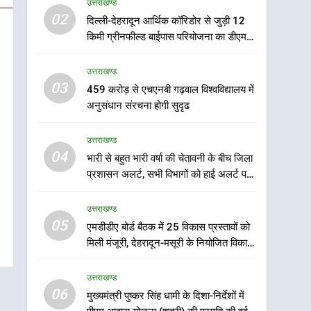
उत्तराखण्ड
6
02
दिल्ली-देहरादून आर्थिक कॉरिडोर से जुड़ी 12
मुख्यमंत्री पुष्कर सिंह धामी के
किमी ग्रीनफील्ड बाईपास परियोजना का डीएम ने
दिशा-निर्देशों में पीएम आवास
किया निरीक्षण; समयबद्ध एवं गुणवत्तापूर्ण निर्माण
योजना (शहरी) की प्रगति की हुई
उत्तराखण्ड
सुनिश्चित करने के निर्देश, सुरक्षा मानकों से कोई
उत्तराखण्ड
समीक्षा
समझौता नहींः डीएम
03
459 करोड़ से एचएनबी गढ़वाल विश्वविद्यालय में
7
बैरागीवाला हत्याकांड के फरार
अनुसंधान संरचना होगी सुदृढ
चल रहे अभियुक्त को दून पुलिस
ने हरिद्वार से किया गिरफ्तार
उत्तराखण्ड
उत्तराखण्ड
04
भारी से बहुत भारी वर्षा की चेतावनी के बीच जिला
8
प्रशासन अलर्ट, सभी विभागों को हाई अलर्ट पर
भारी बारिश का अलर्ट! 6 अगस्त
रहने के निर्देश
को देहरादून में स्कूल बंद
उत्तराखण्ड
उत्तराखण्ड
05
एमडीडीए बोर्ड बैठक में 25 विकास प्रस्तावों को
मिली मंजूरी, देहरादून-मसूरी के नियोजित विकास
1
को मिलेगी रफ्तार
मुख्यमंत्री धामी बोले- युवाओं को
उत्तराखण्ड
रोजगार देना सरकार की सर्वोच्च
06
मुख्यमंत्री पुष्कर सिंह धामी के दिशा-निर्देशों में
प्राथमिकता, आने वाले महीनों में
उत्तराखण्ड