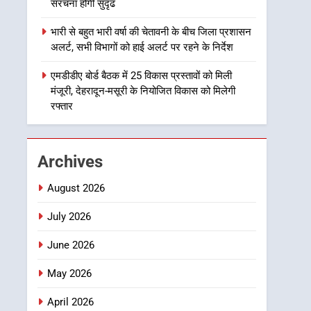
उत्तराखण्ड
संरचना होगी सुदृढ
हजारों पदों पर की जाएगी भर्ती
2
भारी से बहुत भारी वर्षा की चेतावनी के बीच जिला प्रशासन
दिल्ली-देहरादून आर्थिक कॉरिडोर
अलर्ट, सभी विभागों को हाई अलर्ट पर रहने के निर्देश
से जुड़ी 12 किमी ग्रीनफील्ड
बाईपास परियोजना का डीएम ने
एमडीडीए बोर्ड बैठक में 25 विकास प्रस्तावों को मिली
उत्तराखण्ड
मंजूरी, देहरादून-मसूरी के नियोजित विकास को मिलेगी
किया निरीक्षण; समयबद्ध एवं
रफ्तार
गुणवत्तापूर्ण निर्माण सुनिश्चित
3
459 करोड़ से एचएनबी गढ़वाल
करने के निर्देश, सुरक्षा मानकों से
विश्वविद्यालय में अनुसंधान
कोई समझौता नहींः डीएम
संरचना होगी सुदृढ
उत्तराखण्ड
Archives
4
August 2026
भारी से बहुत भारी वर्षा की
July 2026
चेतावनी के बीच जिला प्रशासन
अलर्ट, सभी विभागों को हाई अलर्ट
उत्तराखण्ड
June 2026
पर रहने के निर्देश
5
May 2026
एमडीडीए बोर्ड बैठक में 25
विकास प्रस्तावों को मिली मंजूरी,
April 2026