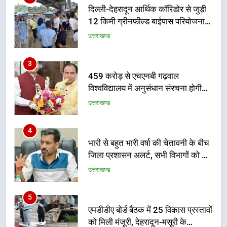
12 किमी ग्रीनफील्ड बाईपास परियोजना
का डीएम ने किया निरीक्षण; समयबद्ध एवं
उत्तराखण्ड
गुणवत्तापूर्ण निर्माण सुनिश्चित करने के
निर्देश, सुरक्षा मानकों से कोई समझौता
3
नहींः डीएम
459 करोड़ से एचएनबी गढ़वाल
विश्वविद्यालय में अनुसंधान संरचना होगी
सुदृढ
उत्तराखण्ड
4
भारी से बहुत भारी वर्षा की चेतावनी के बीच
जिला प्रशासन अलर्ट, सभी विभागों को हाई
अलर्ट पर रहने के निर्देश
उत्तराखण्ड
5
एमडीडीए बोर्ड बैठक में 25 विकास प्रस्तावों
को मिली मंजूरी, देहरादून-मसूरी के
नियोजित विकास को मिलेगी रफ्तार
उत्तराखण्ड