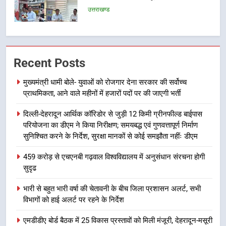
6
मुख्यमंत्री पुष्कर सिंह धामी के दिशा-निर्देशों
में पीएम आवास योजना (शहरी) की प्रगति
की हुई समीक्षा
Recent Posts
उत्तराखण्ड
मुख्यमंत्री धामी बोले- युवाओं को रोजगार देना सरकार की सर्वोच्च
7
प्राथमिकता, आने वाले महीनों में हजारों पदों पर की जाएगी भर्ती
बैरागीवाला हत्याकांड के फरार चल रहे
अभियुक्त को दून पुलिस ने हरिद्वार से किया
दिल्ली-देहरादून आर्थिक कॉरिडोर से जुड़ी 12 किमी ग्रीनफील्ड बाईपास
परियोजना का डीएम ने किया निरीक्षण; समयबद्ध एवं गुणवत्तापूर्ण निर्माण
गिरफ्तार
उत्तराखण्ड
सुनिश्चित करने के निर्देश, सुरक्षा मानकों से कोई समझौता नहींः डीएम
8
459 करोड़ से एचएनबी गढ़वाल विश्वविद्यालय में अनुसंधान संरचना होगी
सुदृढ
भारी बारिश का अलर्ट! 6 अगस्त को
देहरादून में स्कूल बंद
भारी से बहुत भारी वर्षा की चेतावनी के बीच जिला प्रशासन अलर्ट, सभी
उत्तराखण्ड
विभागों को हाई अलर्ट पर रहने के निर्देश
एमडीडीए बोर्ड बैठक में 25 विकास प्रस्तावों को मिली मंजूरी, देहरादून-मसूरी
1