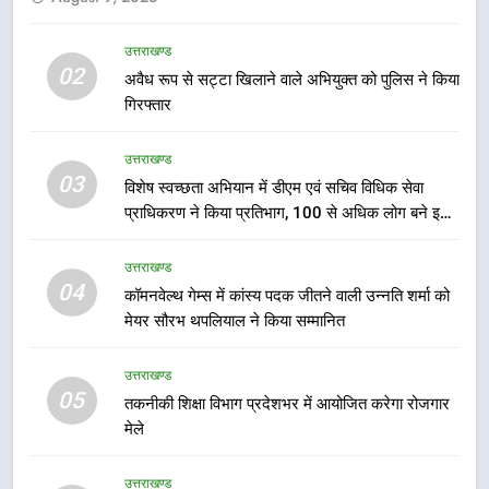
आयोजित करेगा रोजगार मेले
उत्तराखण्ड
उत्तराखण्ड
02
अवैध रूप से सट्टा खिलाने वाले अभियुक्त को पुलिस ने किया
गिरफ्तार
6
BLO और फील्ड स्टॉफ को प्रोत्साहित करें
उत्तराखण्ड
जिलाधिकारी – सीईओ
03
विशेष स्वच्छता अभियान में डीएम एवं सचिव विधिक सेवा
उत्तराखण्ड
प्राधिकरण ने किया प्रतिभाग, 100 से अधिक लोग बने इस
अभियान का हिस्सा
7
उत्तराखण्ड
हर घर तिरंगा अभियान को जन-जन तक
04
कॉमनवेल्थ गेम्स में कांस्य पदक जीतने वाली उन्नति शर्मा को
पहुंचाने की तैयारी, 9 से 17 अगस्त तक
मेयर सौरभ थपलियाल ने किया सम्मानित
होंगे देशभक्ति के विविध कार्यक्रम
उत्तराखण्ड
उत्तराखण्ड
05
8
तकनीकी शिक्षा विभाग प्रदेशभर में आयोजित करेगा रोजगार
मेले
कावड़ मेले को सकुशल रूप से संपन्न कराने
के लिए खुद मैदान में उतरे एसएसपी दून
उत्तराखण्ड
उत्तराखण्ड