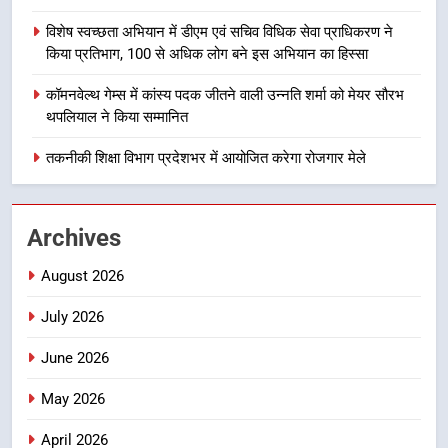
होंगे देशभक्ति के विविध कार्यक्रम
उत्तराखण्ड
विशेष स्वच्छता अभियान में डीएम एवं सचिव विधिक सेवा प्राधिकरण ने
किया प्रतिभाग, 100 से अधिक लोग बने इस अभियान का हिस्सा
8
कॉमनवेल्थ गेम्स में कांस्य पदक जीतने वाली उन्नति शर्मा को मेयर सौरभ
कावड़ मेले को सकुशल रूप से संपन्न कराने
थपलियाल ने किया सम्मानित
के लिए खुद मैदान में उतरे एसएसपी दून
तकनीकी शिक्षा विभाग प्रदेशभर में आयोजित करेगा रोजगार मेले
उत्तराखण्ड
1
Archives
मुख्यमंत्री ने हर घर तिरंगा यात्रा
कार्यक्रम में किया प्रतिभाग, प्रदेशवासियों
August 2026
से स्वतंत्रता दिवस पर अपने घरों में तिरंगा
उत्तराखण्ड
फहराने का किया आवाह्न
July 2026
2
June 2026
अवैध रूप से सट्टा खिलाने वाले अभियुक्त
को पुलिस ने किया गिरफ्तार
May 2026
उत्तराखण्ड
April 2026