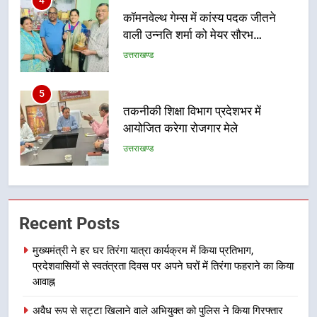
4
कॉमनवेल्थ गेम्स में कांस्य पदक जीतने
वाली उन्नति शर्मा को मेयर सौरभ
थपलियाल ने किया सम्मानित
उत्तराखण्ड
5
तकनीकी शिक्षा विभाग प्रदेशभर में
आयोजित करेगा रोजगार मेले
उत्तराखण्ड
6
BLO और फील्ड स्टॉफ को प्रोत्साहित करें
Recent Posts
जिलाधिकारी – सीईओ
उत्तराखण्ड
मुख्यमंत्री ने हर घर तिरंगा यात्रा कार्यक्रम में किया प्रतिभाग,
प्रदेशवासियों से स्वतंत्रता दिवस पर अपने घरों में तिरंगा फहराने का किया
7
आवाह्न
हर घर तिरंगा अभियान को जन-जन तक
अवैध रूप से सट्टा खिलाने वाले अभियुक्त को पुलिस ने किया गिरफ्तार
पहुंचाने की तैयारी, 9 से 17 अगस्त तक