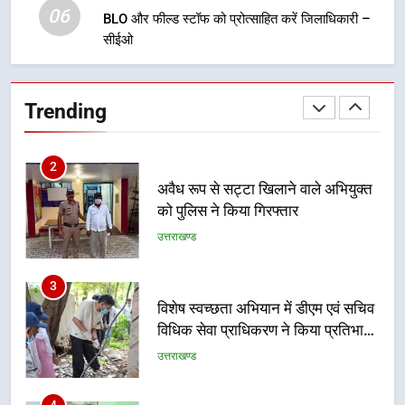
06
BLO और फील्ड स्टॉफ को प्रोत्साहित करें जिलाधिकारी –
सीईओ
1
मुख्यमंत्री ने हर घर तिरंगा यात्रा
कार्यक्रम में किया प्रतिभाग, प्रदेशवासियों
Trending
से स्वतंत्रता दिवस पर अपने घरों में तिरंगा
उत्तराखण्ड
फहराने का किया आवाह्न
2
अवैध रूप से सट्टा खिलाने वाले अभियुक्त
को पुलिस ने किया गिरफ्तार
उत्तराखण्ड
3
विशेष स्वच्छता अभियान में डीएम एवं सचिव
विधिक सेवा प्राधिकरण ने किया प्रतिभाग,
100 से अधिक लोग बने इस अभियान का
उत्तराखण्ड
हिस्सा