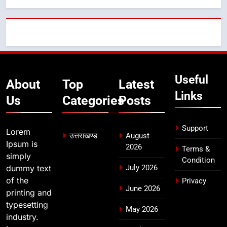
BLO और फील्ड स्टॉफ को प्रोत्साहित करें
जिलाधिकारी – सीईओ
उत्तराखण्ड
7
हर घर तिरंगा अभियान को जन-जन तक
Useful
पहुंचाने की तैयारी, 9 से 17 अगस्त तक
About
Top
Latest
होंगे देशभक्ति के विविध कार्यक्रम
Links
उत्तराखण्ड
Us
Categories
Posts
8
Support
Lorem
कावड़ मेले को सकुशल रूप से संपन्न कराने
उत्तराखण्ड
August
Ipsum is
के लिए खुद मैदान में उतरे एसएसपी दून
2026
Terms &
simply
Condition
उत्तराखण्ड
dummy text
July 2026
of the
Privacy
June 2026
printing and
typesetting
May 2026
industry.