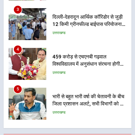
का डीएम ने किया निरीक्षण; समयबद्ध एवं
उत्तराखण्ड
गुणवत्तापूर्ण निर्माण सुनिश्चित करने के
निर्देश, सुरक्षा मानकों से कोई समझौता
4
नहींः डीएम
459 करोड़ से एचएनबी गढ़वाल
विश्वविद्यालय में अनुसंधान संरचना होगी
सुदृढ
उत्तराखण्ड
5
भारी से बहुत भारी वर्षा की चेतावनी के बीच
जिला प्रशासन अलर्ट, सभी विभागों को हाई
अलर्ट पर रहने के निर्देश
उत्तराखण्ड
6
एमडीडीए बोर्ड बैठक में 25 विकास प्रस्तावों
को मिली मंजूरी, देहरादून-मसूरी के
नियोजित विकास को मिलेगी रफ्तार
उत्तराखण्ड