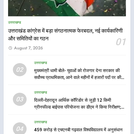
5
भारी से बहुत भारी वर्षा की चेतावनी के बीच
उत्तराखण्ड
जिला प्रशासन अलर्ट, सभी विभागों को हाई
उत्तराखंड कांग्रेस में बड़ा संगठनात्मक फेरबदल, नई कार्यकारिणी
अलर्ट पर रहने के निर्देश
उत्तराखण्ड
और समितियों का गठन
01
August 7, 2026
6
एमडीडीए बोर्ड बैठक में 25 विकास प्रस्तावों
उत्तराखण्ड
को मिली मंजूरी, देहरादून-मसूरी के
02
मुख्यमंत्री धामी बोले- युवाओं को रोजगार देना सरकार की
नियोजित विकास को मिलेगी रफ्तार
उत्तराखण्ड
सर्वोच्च प्राथमिकता, आने वाले महीनों में हजारों पदों पर की
जाएगी भर्ती
उत्तराखण्ड
7
03
मुख्यमंत्री पुष्कर सिंह धामी के दिशा-निर्देशों
दिल्ली-देहरादून आर्थिक कॉरिडोर से जुड़ी 12 किमी
ग्रीनफील्ड बाईपास परियोजना का डीएम ने किया निरीक्षण;
में पीएम आवास योजना (शहरी) की प्रगति
समयबद्ध एवं गुणवत्तापूर्ण निर्माण सुनिश्चित करने के निर्देश,
की हुई समीक्षा
उत्तराखण्ड
सुरक्षा मानकों से कोई समझौता नहींः डीएम
उत्तराखण्ड
04
459 करोड़ से एचएनबी गढ़वाल विश्वविद्यालय में अनुसंधान
8