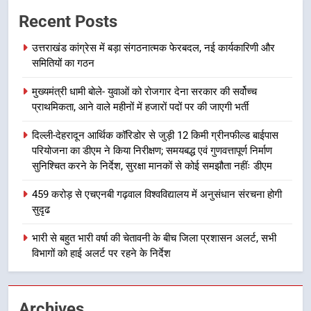
7
Recent Posts
मुख्यमंत्री पुष्कर सिंह धामी के दिशा-निर्देशों
उत्तराखंड कांग्रेस में बड़ा संगठनात्मक फेरबदल, नई कार्यकारिणी और
में पीएम आवास योजना (शहरी) की प्रगति
समितियों का गठन
की हुई समीक्षा
उत्तराखण्ड
मुख्यमंत्री धामी बोले- युवाओं को रोजगार देना सरकार की सर्वोच्च
8
प्राथमिकता, आने वाले महीनों में हजारों पदों पर की जाएगी भर्ती
बैरागीवाला हत्याकांड के फरार चल रहे
दिल्ली-देहरादून आर्थिक कॉरिडोर से जुड़ी 12 किमी ग्रीनफील्ड बाईपास
अभियुक्त को दून पुलिस ने हरिद्वार से किया
परियोजना का डीएम ने किया निरीक्षण; समयबद्ध एवं गुणवत्तापूर्ण निर्माण
गिरफ्तार
उत्तराखण्ड
सुनिश्चित करने के निर्देश, सुरक्षा मानकों से कोई समझौता नहींः डीएम
459 करोड़ से एचएनबी गढ़वाल विश्वविद्यालय में अनुसंधान संरचना होगी
1
सुदृढ
उत्तराखंड कांग्रेस में बड़ा संगठनात्मक
फेरबदल, नई कार्यकारिणी और समितियों
भारी से बहुत भारी वर्षा की चेतावनी के बीच जिला प्रशासन अलर्ट, सभी
का गठन
उत्तराखण्ड
विभागों को हाई अलर्ट पर रहने के निर्देश
2
Archives
मुख्यमंत्री धामी बोले- युवाओं को रोजगार