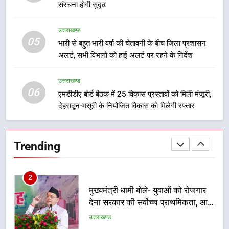
संरचना होगी सुदृढ
बैरागीवाला हत्याकांड के फरार चल रहे
अभियुक्त को दून पुलिस ने हरिद्वार से किया
उत्तराखण्ड
गिरफ्तार
उत्तराखण्ड
05
भारी से बहुत भारी वर्षा की चेतावनी के बीच जिला प्रशासन
अलर्ट, सभी विभागों को हाई अलर्ट पर रहने के निर्देश
1
उत्तराखंड कांग्रेस में बड़ा संगठनात्मक
उत्तराखण्ड
फेरबदल, नई कार्यकारिणी और समितियों
06
एमडीडीए बोर्ड बैठक में 25 विकास प्रस्तावों को मिली मंजूरी,
का गठन
उत्तराखण्ड
देहरादून-मसूरी के नियोजित विकास को मिलेगी रफ्तार
2
Trending
मुख्यमंत्री धामी बोले- युवाओं को रोजगार
देना सरकार की सर्वोच्च प्राथमिकता, आने
वाले महीनों में हजारों पदों पर की जाएगी
उत्तराखण्ड
भर्ती
3
दिल्ली-देहरादून आर्थिक कॉरिडोर से जुड़ी
12 किमी ग्रीनफील्ड बाईपास परियोजना