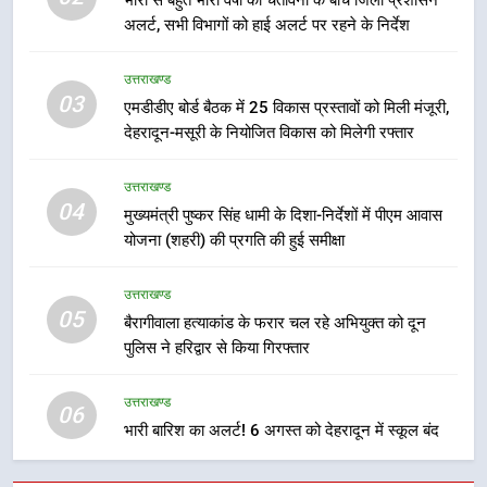
अलर्ट, सभी विभागों को हाई अलर्ट पर रहने के निर्देश
उत्तराखण्ड
उत्तराखण्ड
7
03
एमडीडीए बोर्ड बैठक में 25 विकास प्रस्तावों को मिली मंजूरी,
मुख्यमंत्री धामी की सुरक्षा प्राथमिकता:
देहरादून-मसूरी के नियोजित विकास को मिलेगी रफ्तार
सीसीटीवी, ड्रोन और स्वास्थ्य सेवाओं के
बीच शिवभक्तों के लिए बनाया सुरक्षित
उत्तराखण्ड
उत्तराखण्ड
कांवड़ मार्ग
04
मुख्यमंत्री पुष्कर सिंह धामी के दिशा-निर्देशों में पीएम आवास
8
योजना (शहरी) की प्रगति की हुई समीक्षा
एसआईआर प्रक्रिया की निगरानी के लिए
प्रदेश कांग्रेस मुख्यालय में कंट्रोल रूम
उत्तराखण्ड
का शुभारंभ
05
उत्तराखण्ड
बैरागीवाला हत्याकांड के फरार चल रहे अभियुक्त को दून
पुलिस ने हरिद्वार से किया गिरफ्तार
1
उत्तराखण्ड
459 करोड़ से एचएनबी गढ़वाल
06
विश्वविद्यालय में अनुसंधान संरचना होगी
भारी बारिश का अलर्ट! 6 अगस्त को देहरादून में स्कूल बंद
सुदृढ
उत्तराखण्ड