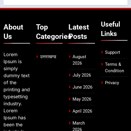
सीसीटीवी, ड्रोन और स्वास्थ्य सेवाओं के
बीच शिवभक्तों के लिए बनाया सुरक्षित
उत्तराखण्ड
कांवड़ मार्ग
Useful
8
About
Top
Latest
Links
एसआईआर प्रक्रिया की निगरानी के लिए
Us
Categories
Posts
प्रदेश कांग्रेस मुख्यालय में कंट्रोल रूम
का शुभारंभ
उत्तराखण्ड
Support
Lorem
उत्तराखण्ड
August
Ipsum is
2026
Terms &
simply
Condition
dummy text
July 2026
of the
Privacy
June 2026
printing and
typesetting
May 2026
industry.
Lorem
April 2026
Ipsum has
March
been the
2026