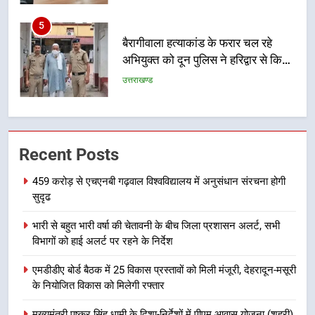
बैरागीवाला हत्याकांड के फरार चल रहे
अभियुक्त को दून पुलिस ने हरिद्वार से किया
गिरफ्तार
उत्तराखण्ड
6
भारी बारिश का अलर्ट! 6 अगस्त को
देहरादून में स्कूल बंद
उत्तराखण्ड
Recent Posts
7
459 करोड़ से एचएनबी गढ़वाल विश्वविद्यालय में अनुसंधान संरचना होगी
मुख्यमंत्री धामी की सुरक्षा प्राथमिकता:
सुदृढ
सीसीटीवी, ड्रोन और स्वास्थ्य सेवाओं के
बीच शिवभक्तों के लिए बनाया सुरक्षित
उत्तराखण्ड
भारी से बहुत भारी वर्षा की चेतावनी के बीच जिला प्रशासन अलर्ट, सभी
कांवड़ मार्ग
विभागों को हाई अलर्ट पर रहने के निर्देश
8
एमडीडीए बोर्ड बैठक में 25 विकास प्रस्तावों को मिली मंजूरी, देहरादून-मसूरी
एसआईआर प्रक्रिया की निगरानी के लिए
के नियोजित विकास को मिलेगी रफ्तार
प्रदेश कांग्रेस मुख्यालय में कंट्रोल रूम
का शुभारंभ
मुख्यमंत्री पुष्कर सिंह धामी के दिशा-निर्देशों में पीएम आवास योजना (शहरी)