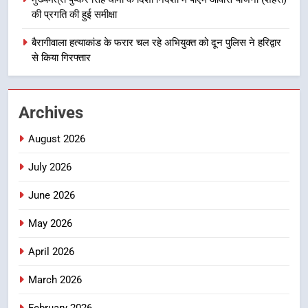
उत्तराखण्ड
की प्रगति की हुई समीक्षा
1
बैरागीवाला हत्याकांड के फरार चल रहे अभियुक्त को दून पुलिस ने हरिद्वार
459 करोड़ से एचएनबी गढ़वाल
से किया गिरफ्तार
विश्वविद्यालय में अनुसंधान संरचना होगी
सुदृढ
उत्तराखण्ड
Archives
2
August 2026
भारी से बहुत भारी वर्षा की चेतावनी के बीच
जिला प्रशासन अलर्ट, सभी विभागों को हाई
July 2026
अलर्ट पर रहने के निर्देश
उत्तराखण्ड
June 2026
3
May 2026
एमडीडीए बोर्ड बैठक में 25 विकास प्रस्तावों
April 2026
को मिली मंजूरी, देहरादून-मसूरी के
नियोजित विकास को मिलेगी रफ्तार
उत्तराखण्ड
March 2026
February 2026