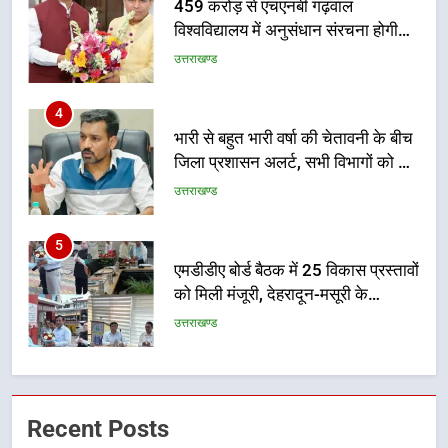
459 करोड़ से एचएनबी गढ़वाल
विश्वविद्यालय में अनुसंधान संरचना होगी
सुदृढ
उत्तराखण्ड
4
भारी से बहुत भारी वर्षा की चेतावनी के बीच
जिला प्रशासन अलर्ट, सभी विभागों को हाई
अलर्ट पर रहने के निर्देश
उत्तराखण्ड
5
एमडीडीए बोर्ड बैठक में 25 विकास प्रस्तावों
को मिली मंजूरी, देहरादून-मसूरी के
नियोजित विकास को मिलेगी रफ्तार
उत्तराखण्ड
6
मुख्यमंत्री पुष्कर सिंह धामी के दिशा-निर्देशों
Recent Posts
में पीएम आवास योजना (शहरी) की प्रगति