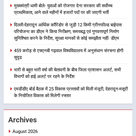
की हुई समीक्षा
उत्तराखण्ड
मुख्यमंत्री धामी बोले- युवाओं को रोजगार देना सरकार की सर्वोच्च
प्राथमिकता, आने वाले महीनों में हजारों पदों पर की जाएगी भर्ती
7
दिल्ली-देहरादून आर्थिक कॉरिडोर से जुड़ी 12 किमी ग्रीनफील्ड बाईपास
बैरागीवाला हत्याकांड के फरार चल रहे
परियोजना का डीएम ने किया निरीक्षण; समयबद्ध एवं गुणवत्तापूर्ण निर्माण
अभियुक्त को दून पुलिस ने हरिद्वार से किया
सुनिश्चित करने के निर्देश, सुरक्षा मानकों से कोई समझौता नहींः डीएम
गिरफ्तार
उत्तराखण्ड
459 करोड़ से एचएनबी गढ़वाल विश्वविद्यालय में अनुसंधान संरचना होगी
सुदृढ
8
भारी बारिश का अलर्ट! 6 अगस्त को
भारी से बहुत भारी वर्षा की चेतावनी के बीच जिला प्रशासन अलर्ट, सभी
देहरादून में स्कूल बंद
विभागों को हाई अलर्ट पर रहने के निर्देश
उत्तराखण्ड
एमडीडीए बोर्ड बैठक में 25 विकास प्रस्तावों को मिली मंजूरी, देहरादून-मसूरी
के नियोजित विकास को मिलेगी रफ्तार
1
मुख्यमंत्री धामी बोले- युवाओं को रोजगार
देना सरकार की सर्वोच्च प्राथमिकता, आने
Archives
वाले महीनों में हजारों पदों पर की जाएगी
उत्तराखण्ड
भर्ती
August 2026