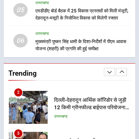
उत्तराखण्ड
05
8
एमडीडीए बोर्ड बैठक में 25 विकास प्रस्तावों को मिली मंजूरी,
देहरादून-मसूरी के नियोजित विकास को मिलेगी रफ्तार
भारी बारिश का अलर्ट! 6 अगस्त को
देहरादून में स्कूल बंद
उत्तराखण्ड
उत्तराखण्ड
06
मुख्यमंत्री पुष्कर सिंह धामी के दिशा-निर्देशों में पीएम आवास
योजना (शहरी) की प्रगति की हुई समीक्षा
1
मुख्यमंत्री धामी बोले- युवाओं को रोजगार
देना सरकार की सर्वोच्च प्राथमिकता, आने
Trending
वाले महीनों में हजारों पदों पर की जाएगी
उत्तराखण्ड
भर्ती
2
दिल्ली-देहरादून आर्थिक कॉरिडोर से जुड़ी
12 किमी ग्रीनफील्ड बाईपास परियोजना
का डीएम ने किया निरीक्षण; समयबद्ध एवं
उत्तराखण्ड
गुणवत्तापूर्ण निर्माण सुनिश्चित करने के
निर्देश, सुरक्षा मानकों से कोई समझौता
3
नहींः डीएम