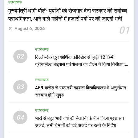
उत्तराखण्ड
मुख्यमंत्री धामी बोले- युवाओं को रोजगार देना सरकार की सर्वोच्च
प्राथमिकता, आने वाले महीनों में हजारों पदों पर की जाएगी भर्ती
5
01
August 6, 2026
एमडीडीए बोर्ड बैठक में 25 विकास प्रस्तावों
को मिली मंजूरी, देहरादून-मसूरी के
नियोजित विकास को मिलेगी रफ्तार
उत्तराखण्ड
उत्तराखण्ड
02
दिल्ली-देहरादून आर्थिक कॉरिडोर से जुड़ी 12 किमी
ग्रीनफील्ड बाईपास परियोजना का डीएम ने किया निरीक्षण;
6
समयबद्ध एवं गुणवत्तापूर्ण निर्माण सुनिश्चित करने के निर्देश,
मुख्यमंत्री पुष्कर सिंह धामी के दिशा-निर्देशों
सुरक्षा मानकों से कोई समझौता नहींः डीएम
उत्तराखण्ड
में पीएम आवास योजना (शहरी) की प्रगति
03
459 करोड़ से एचएनबी गढ़वाल विश्वविद्यालय में अनुसंधान
की हुई समीक्षा
उत्तराखण्ड
संरचना होगी सुदृढ
7
उत्तराखण्ड
बैरागीवाला हत्याकांड के फरार चल रहे
04
भारी से बहुत भारी वर्षा की चेतावनी के बीच जिला प्रशासन
अभियुक्त को दून पुलिस ने हरिद्वार से किया
अलर्ट, सभी विभागों को हाई अलर्ट पर रहने के निर्देश
गिरफ्तार
उत्तराखण्ड