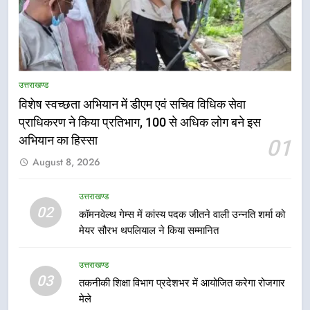
उत्तराखण्ड
विशेष स्वच्छता अभियान में डीएम एवं सचिव विधिक सेवा
प्राधिकरण ने किया प्रतिभाग, 100 से अधिक लोग बने इस
अभियान का हिस्सा
01
5
August 8, 2026
हर घर तिरंगा अभियान को जन-जन तक
पहुंचाने की तैयारी, 9 से 17 अगस्त तक
होंगे देशभक्ति के विविध कार्यक्रम
उत्तराखण्ड
उत्तराखण्ड
02
कॉमनवेल्थ गेम्स में कांस्य पदक जीतने वाली उन्नति शर्मा को
मेयर सौरभ थपलियाल ने किया सम्मानित
6
कावड़ मेले को सकुशल रूप से संपन्न कराने
उत्तराखण्ड
के लिए खुद मैदान में उतरे एसएसपी दून
03
तकनीकी शिक्षा विभाग प्रदेशभर में आयोजित करेगा रोजगार
उत्तराखण्ड
मेले