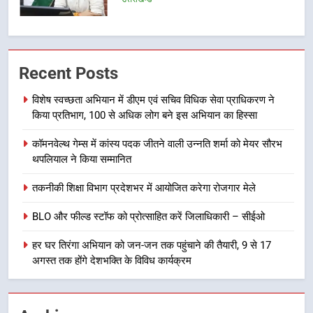
6
कावड़ मेले को सकुशल रूप से संपन्न कराने
Recent Posts
के लिए खुद मैदान में उतरे एसएसपी दून
उत्तराखण्ड
विशेष स्वच्छता अभियान में डीएम एवं सचिव विधिक सेवा प्राधिकरण ने
किया प्रतिभाग, 100 से अधिक लोग बने इस अभियान का हिस्सा
7
कॉमनवेल्थ गेम्स में कांस्य पदक जीतने वाली उन्नति शर्मा को मेयर सौरभ
मुख्यमंत्री ने तीलू रौतेली एवं आंगनबाड़ी
थपलियाल ने किया सम्मानित
कार्यकत्री पुरस्कार से मातृशक्ति को किया
सम्मानित
उत्तराखण्ड
तकनीकी शिक्षा विभाग प्रदेशभर में आयोजित करेगा रोजगार मेले
BLO और फील्ड स्टॉफ को प्रोत्साहित करें जिलाधिकारी – सीईओ
8
खेल महाकुंभ 2026ः 01 सितंबर से सजेगा
हर घर तिरंगा अभियान को जन-जन तक पहुंचाने की तैयारी, 9 से 17
मुख्यमंत्री चौम्पियनशिप ट्रॉफी का मंच,
अगस्त तक होंगे देशभक्ति के विविध कार्यक्रम
न्याय पंचायत से राज्य स्तर तक होगा
उत्तराखण्ड
प्रतिभा का प्रदर्शन