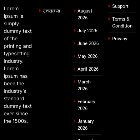
Support
Lorem
8
उत्तराखण्ड
August
Ipsum is
खेल महाकुंभ 2026ः 01 सितंबर से सजेगा
2026
Terms &
simply
मुख्यमंत्री चौम्पियनशिप ट्रॉफी का मंच,
Condition
dummy text
July 2026
न्याय पंचायत से राज्य स्तर तक होगा
उत्तराखण्ड
of the
Privacy
प्रतिभा का प्रदर्शन
June 2026
printing and
typesetting
May 2026
industry.
Lorem
April 2026
Ipsum has
March
been the
2026
industry’s
standard
February
dummy text
2026
ever since
the 1500s,
January
2026