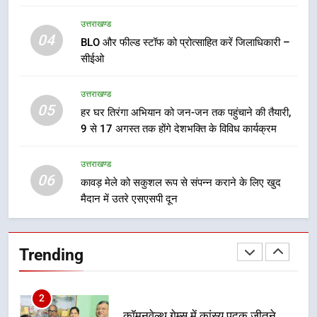
7
उत्तराखण्ड
मुख्यमंत्री ने तीलू रौतेली एवं आंगनबाड़ी
04
BLO और फील्ड स्टॉफ को प्रोत्साहित करें जिलाधिकारी –
कार्यकत्री पुरस्कार से मातृशक्ति को किया
सीईओ
सम्मानित
उत्तराखण्ड
उत्तराखण्ड
05
8
हर घर तिरंगा अभियान को जन-जन तक पहुंचाने की तैयारी,
9 से 17 अगस्त तक होंगे देशभक्ति के विविध कार्यक्रम
खेल महाकुंभ 2026ः 01 सितंबर से सजेगा
मुख्यमंत्री चौम्पियनशिप ट्रॉफी का मंच,
न्याय पंचायत से राज्य स्तर तक होगा
उत्तराखण्ड
उत्तराखण्ड
06
प्रतिभा का प्रदर्शन
कावड़ मेले को सकुशल रूप से संपन्न कराने के लिए खुद
मैदान में उतरे एसएसपी दून
1
विशेष स्वच्छता अभियान में डीएम एवं सचिव
विधिक सेवा प्राधिकरण ने किया प्रतिभाग,
Trending
100 से अधिक लोग बने इस अभियान का
उत्तराखण्ड
हिस्सा
2
कॉमनवेल्थ गेम्स में कांस्य पदक जीतने