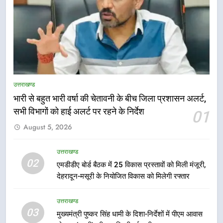
5
भारी बारिश का अलर्ट! 6 अगस्त को
देहरादून में स्कूल बंद
उत्तराखण्ड
उत्तराखण्ड
भारी से बहुत भारी वर्षा की चेतावनी के बीच जिला प्रशासन अलर्ट,
6
सभी विभागों को हाई अलर्ट पर रहने के निर्देश
01
मुख्यमंत्री धामी की सुरक्षा प्राथमिकता:
August 5, 2026
सीसीटीवी, ड्रोन और स्वास्थ्य सेवाओं के
बीच शिवभक्तों के लिए बनाया सुरक्षित
उत्तराखण्ड
उत्तराखण्ड
कांवड़ मार्ग
02
एमडीडीए बोर्ड बैठक में 25 विकास प्रस्तावों को मिली मंजूरी,
7
देहरादून-मसूरी के नियोजित विकास को मिलेगी रफ्तार
एसआईआर प्रक्रिया की निगरानी के लिए
प्रदेश कांग्रेस मुख्यालय में कंट्रोल रूम
उत्तराखण्ड
03
का शुभारंभ
उत्तराखण्ड
मुख्यमंत्री पुष्कर सिंह धामी के दिशा-निर्देशों में पीएम आवास