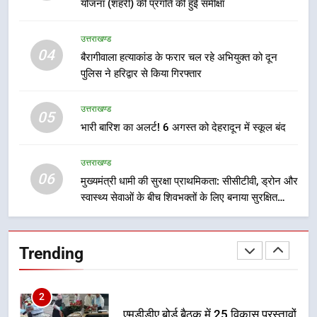
योजना (शहरी) की प्रगति की हुई समीक्षा
8
उत्तराखण्ड
सड़क सुरक्षा पर डीएम का सख्त एक्शन,
04
बैरागीवाला हत्याकांड के फरार चल रहे अभियुक्त को दून
ब्लैक स्पॉट होंगे सुरक्षित, हर माह होगी
पुलिस ने हरिद्वार से किया गिरफ्तार
प्रगति समीक्षा
उत्तराखण्ड
उत्तराखण्ड
05
1
भारी बारिश का अलर्ट! 6 अगस्त को देहरादून में स्कूल बंद
भारी से बहुत भारी वर्षा की चेतावनी के बीच
जिला प्रशासन अलर्ट, सभी विभागों को हाई
उत्तराखण्ड
अलर्ट पर रहने के निर्देश
उत्तराखण्ड
06
मुख्यमंत्री धामी की सुरक्षा प्राथमिकता: सीसीटीवी, ड्रोन और
स्वास्थ्य सेवाओं के बीच शिवभक्तों के लिए बनाया सुरक्षित
2
कांवड़ मार्ग
एमडीडीए बोर्ड बैठक में 25 विकास प्रस्तावों
को मिली मंजूरी, देहरादून-मसूरी के
Trending
नियोजित विकास को मिलेगी रफ्तार
उत्तराखण्ड
3