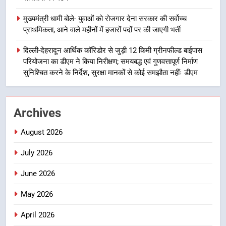
1
मुख्यमंत्री धामी बोले- युवाओं को रोजगार देना सरकार की सर्वोच्च
खेल महाकुंभ 2026ः 01 सितंबर से सजेगा
प्राथमिकता, आने वाले महीनों में हजारों पदों पर की जाएगी भर्ती
मुख्यमंत्री चौम्पियनशिप ट्रॉफी का मंच,
न्याय पंचायत से राज्य स्तर तक होगा
दिल्ली-देहरादून आर्थिक कॉरिडोर से जुड़ी 12 किमी ग्रीनफील्ड बाईपास
उत्तराखण्ड
प्रतिभा का प्रदर्शन
परियोजना का डीएम ने किया निरीक्षण; समयबद्ध एवं गुणवत्तापूर्ण निर्माण
सुनिश्चित करने के निर्देश, सुरक्षा मानकों से कोई समझौता नहींः डीएम
2
सार्वजनिक स्थान पर जुआ खेलने वाले
अभियुक्तों को पुलिस ने किया गिरफ्तार
Archives
उत्तराखण्ड
August 2026
3
July 2026
उत्तराखंड कांग्रेस में बड़ा संगठनात्मक
फेरबदल, नई कार्यकारिणी और समितियों
June 2026
का गठन
उत्तराखण्ड
May 2026
4
April 2026
मुख्यमंत्री धामी बोले- युवाओं को रोजगार