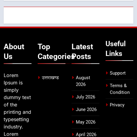
8
एमडीडीए बोर्ड बैठक में 25 विकास प्रस्तावों
को मिली मंजूरी, देहरादून-मसूरी के
नियोजित विकास को मिलेगी रफ्तार
उत्तराखण्ड
Useful
About
Top
Latest
Links
Us
Categories
Posts
Support
Lorem
उत्तराखण्ड
August
Ipsum is
2026
Terms &
simply
Condition
dummy text
July 2026
of the
Privacy
June 2026
printing and
typesetting
May 2026
industry.
Lorem
April 2026