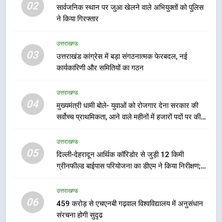
02
सार्वजनिक स्थान पर जुआ खेलने वाले अभियुक्तों को पुलिस
ने किया गिरफ्तार
7
भारी से बहुत भारी वर्षा की चेतावनी के बीच
उत्तराखण्ड
जिला प्रशासन अलर्ट, सभी विभागों को हाई
03
उत्तराखंड कांग्रेस में बड़ा संगठनात्मक फेरबदल, नई
अलर्ट पर रहने के निर्देश
उत्तराखण्ड
कार्यकारिणी और समितियों का गठन
8
उत्तराखण्ड
एमडीडीए बोर्ड बैठक में 25 विकास प्रस्तावों
04
मुख्यमंत्री धामी बोले- युवाओं को रोजगार देना सरकार की
को मिली मंजूरी, देहरादून-मसूरी के
सर्वोच्च प्राथमिकता, आने वाले महीनों में हजारों पदों पर की
नियोजित विकास को मिलेगी रफ्तार
उत्तराखण्ड
जाएगी भर्ती
उत्तराखण्ड
05
1
दिल्ली-देहरादून आर्थिक कॉरिडोर से जुड़ी 12 किमी
ग्रीनफील्ड बाईपास परियोजना का डीएम ने किया निरीक्षण;
खेल महाकुंभ 2026ः 01 सितंबर से सजेगा
समयबद्ध एवं गुणवत्तापूर्ण निर्माण सुनिश्चित करने के निर्देश,
मुख्यमंत्री चौम्पियनशिप ट्रॉफी का मंच,
सुरक्षा मानकों से कोई समझौता नहींः डीएम
न्याय पंचायत से राज्य स्तर तक होगा
उत्तराखण्ड
उत्तराखण्ड
06
प्रतिभा का प्रदर्शन
459 करोड़ से एचएनबी गढ़वाल विश्वविद्यालय में अनुसंधान
संरचना होगी सुदृढ
2