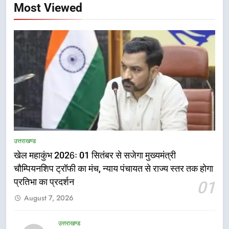
Most Viewed
5
दिल्ली-देहरादून आर्थिक कॉरिडोर से जुड़ी
उत्तराखण्ड
12 किमी ग्रीनफील्ड बाईपास परियोजना
खेल महाकुंभ 2026ः 01 सितंबर से सजेगा मुख्यमंत्री
का डीएम ने किया निरीक्षण; समयबद्ध एवं
उत्तराखण्ड
गुणवत्तापूर्ण निर्माण सुनिश्चित करने के
चौम्पियनशिप ट्रॉफी का मंच, न्याय पंचायत से राज्य स्तर तक होगा
निर्देश, सुरक्षा मानकों से कोई समझौता
प्रतिभा का प्रदर्शन
01
6
नहींः डीएम
August 7, 2026
459 करोड़ से एचएनबी गढ़वाल
विश्वविद्यालय में अनुसंधान संरचना होगी
सुदृढ
उत्तराखण्ड
उत्तराखण्ड