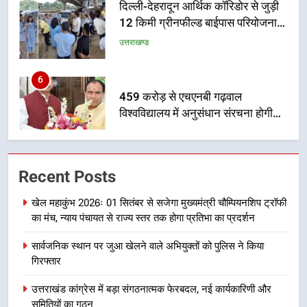
का डीएम ने किया निरीक्षण; समयबद्ध एवं
उत्तराखण्ड
गुणवत्तापूर्ण निर्माण सुनिश्चित करने के
निर्देश, सुरक्षा मानकों से कोई समझौता
6
नहींः डीएम
459 करोड़ से एचएनबी गढ़वाल
विश्वविद्यालय में अनुसंधान संरचना होगी
सुदृढ
उत्तराखण्ड
7
भारी से बहुत भारी वर्षा की चेतावनी के बीच
Recent Posts
जिला प्रशासन अलर्ट, सभी विभागों को हाई
अलर्ट पर रहने के निर्देश
उत्तराखण्ड
खेल महाकुंभ 2026ः 01 सितंबर से सजेगा मुख्यमंत्री चौम्पियनशिप ट्रॉफी
का मंच, न्याय पंचायत से राज्य स्तर तक होगा प्रतिभा का प्रदर्शन
8
सार्वजनिक स्थान पर जुआ खेलने वाले अभियुक्तों को पुलिस ने किया
एमडीडीए बोर्ड बैठक में 25 विकास प्रस्तावों
गिरफ्तार
को मिली मंजूरी, देहरादून-मसूरी के
नियोजित विकास को मिलेगी रफ्तार
उत्तराखण्ड
उत्तराखंड कांग्रेस में बड़ा संगठनात्मक फेरबदल, नई कार्यकारिणी और
समितियों का गठन