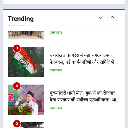
सार्वजनिक स्थान पर जुआ खेलने वाले
अभियुक्तों को पुलिस ने किया गिरफ्तार
Trending
उत्तराखण्ड
3
उत्तराखंड कांग्रेस में बड़ा संगठनात्मक
फेरबदल, नई कार्यकारिणी और समितियों
का गठन
उत्तराखण्ड
4
मुख्यमंत्री धामी बोले- युवाओं को रोजगार
देना सरकार की सर्वोच्च प्राथमिकता, आने
वाले महीनों में हजारों पदों पर की जाएगी
उत्तराखण्ड
भर्ती
5
दिल्ली-देहरादून आर्थिक कॉरिडोर से जुड़ी
12 किमी ग्रीनफील्ड बाईपास परियोजना