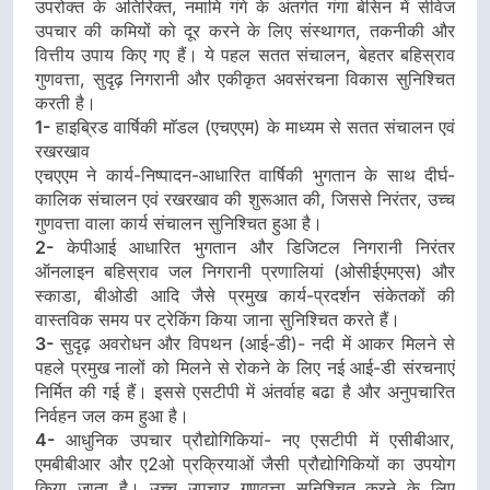
उपरोक्त के अतिरिक्त, नमामि गंगे के अंतर्गत गंगा बेसिन में सीवेज
उपचार की कमियों को दूर करने के लिए संस्थागत, तकनीकी और
वित्तीय उपाय किए गए हैं। ये पहल सतत संचालन, बेहतर बहिस्राव
गुणवत्ता, सुदृढ़ निगरानी और एकीकृत अवसंरचना विकास सुनिश्चित
करती है।
1-
हाइब्रिड वार्षिकी माॅडल (एचएएम) के माध्यम से सतत संचालन एवं
रखरखाव
एचएएम ने कार्य-निष्पादन-आधारित वार्षिकी भुगतान के साथ दीर्घ-
कालिक संचालन एवं रखरखाव की शुरूआत की, जिससे निरंतर, उच्च
गुणवत्ता वाला कार्य संचालन सुनिश्चित हुआ है।
2-
केपीआई आधारित भुगतान और डिजिटल निगरानी निरंतर
ऑनलाइन बहिस्राव जल निगरानी प्रणालियां (ओसीईएमएस) और
स्काडा, बीओडी आदि जैसे प्रमुख कार्य-प्रदर्शन संकेतकों की
वास्तविक समय पर ट्रेकिंग किया जाना सुनिश्चित करते हैं।
3-
सुदृढ़ अवरोधन और विपथन (आई-डी)- नदी में आकर मिलने से
पहले प्रमुख नालों को मिलने से रोकने के लिए नई आई-डी संरचनाएं
निर्मित की गई हैं। इससे एसटीपी में अंतर्वाह बढा है और अनुपचारित
निर्वहन जल कम हुआ है।
4-
आधुनिक उपचार प्रौद्योगिकियां- नए एसटीपी में एसीबीआर,
एमबीबीआर और ए2ओ प्रक्रियाओं जैसी प्रौद्योगिकियों का उपयोग
किया जाता है। उच्च उपचार गुणवत्ता सुनिश्चित करने के लिए