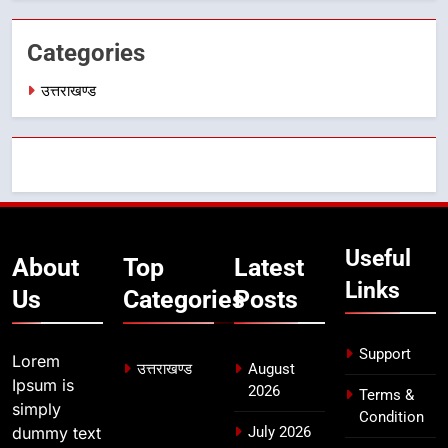
7
Categories
बैरागीवाला हत्याकांड के फरार चल रहे
अभियुक्त को दून पुलिस ने हरिद्वार से किया
उत्तराखण्ड
गिरफ्तार
उत्तराखण्ड
8
भारी बारिश का अलर्ट! 6 अगस्त को
देहरादून में स्कूल बंद
उत्तराखण्ड
Useful
About
Top
Latest
Links
Us
Categories
Posts
Support
Lorem
उत्तराखण्ड
August
Ipsum is
2026
Terms &
simply
Condition
dummy text
July 2026