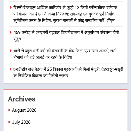
8
दिल्ली-देहरादून आर्थिक कॉरिडोर से जुड़ी 12 किमी ग्रीनफील्ड बाईपास
भारी बारिश का अलर्ट! 6 अगस्त को
परियोजना का डीएम ने किया निरीक्षण; समयबद्ध एवं गुणवत्तापूर्ण निर्माण
देहरादून में स्कूल बंद
सुनिश्चित करने के निर्देश, सुरक्षा मानकों से कोई समझौता नहींः डीएम
उत्तराखण्ड
459 करोड़ से एचएनबी गढ़वाल विश्वविद्यालय में अनुसंधान संरचना होगी
सुदृढ
1
मुख्यमंत्री धामी बोले- युवाओं को रोजगार
भारी से बहुत भारी वर्षा की चेतावनी के बीच जिला प्रशासन अलर्ट, सभी
देना सरकार की सर्वोच्च प्राथमिकता, आने
विभागों को हाई अलर्ट पर रहने के निर्देश
वाले महीनों में हजारों पदों पर की जाएगी
उत्तराखण्ड
भर्ती
एमडीडीए बोर्ड बैठक में 25 विकास प्रस्तावों को मिली मंजूरी, देहरादून-मसूरी
के नियोजित विकास को मिलेगी रफ्तार
2
दिल्ली-देहरादून आर्थिक कॉरिडोर से जुड़ी
12 किमी ग्रीनफील्ड बाईपास परियोजना
Archives
का डीएम ने किया निरीक्षण; समयबद्ध एवं
उत्तराखण्ड
गुणवत्तापूर्ण निर्माण सुनिश्चित करने के
August 2026
निर्देश, सुरक्षा मानकों से कोई समझौता
3
नहींः डीएम
July 2026
459 करोड़ से एचएनबी गढ़वाल