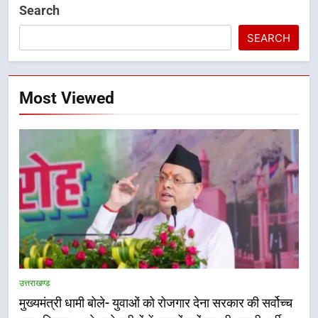
Search
SEARCH
Most Viewed
5
एमडीडीए बोर्ड बैठक में 25 विकास प्रस्तावों
को मिली मंजूरी, देहरादून-मसूरी के
उत्तराखण्ड
नियोजित विकास को मिलेगी रफ्तार
उत्तराखण्ड
मुख्यमंत्री धामी बोले- युवाओं को रोजगार देना सरकार की सर्वोच्च