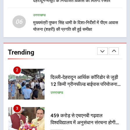
देहरादून-मसूरी के नियोजित विकास को मिलेगी रफ्तार
मुख्यमंत्री धामी बोले- युवाओं को रोजगार
देना सरकार की सर्वोच्च प्राथमिकता, आने
वाले महीनों में हजारों पदों पर की जाएगी
उत्तराखण्ड
उत्तराखण्ड
06
भर्ती
मुख्यमंत्री पुष्कर सिंह धामी के दिशा-निर्देशों में पीएम आवास
योजना (शहरी) की प्रगति की हुई समीक्षा
2
दिल्ली-देहरादून आर्थिक कॉरिडोर से जुड़ी
12 किमी ग्रीनफील्ड बाईपास परियोजना
Trending
का डीएम ने किया निरीक्षण; समयबद्ध एवं
उत्तराखण्ड
गुणवत्तापूर्ण निर्माण सुनिश्चित करने के
निर्देश, सुरक्षा मानकों से कोई समझौता
3
नहींः डीएम
459 करोड़ से एचएनबी गढ़वाल
विश्वविद्यालय में अनुसंधान संरचना होगी
सुदृढ
उत्तराखण्ड
4
भारी से बहुत भारी वर्षा की चेतावनी के बीच
जिला प्रशासन अलर्ट, सभी विभागों को हाई
अलर्ट पर रहने के निर्देश