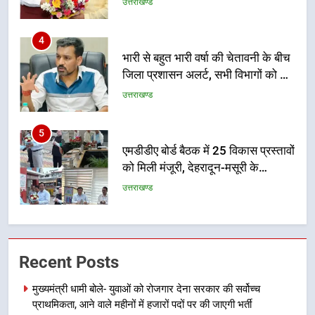
उत्तराखण्ड
5
एमडीडीए बोर्ड बैठक में 25 विकास प्रस्तावों
को मिली मंजूरी, देहरादून-मसूरी के
नियोजित विकास को मिलेगी रफ्तार
उत्तराखण्ड
6
मुख्यमंत्री पुष्कर सिंह धामी के दिशा-निर्देशों
में पीएम आवास योजना (शहरी) की प्रगति
की हुई समीक्षा
उत्तराखण्ड
7
बैरागीवाला हत्याकांड के फरार चल रहे
Recent Posts
अभियुक्त को दून पुलिस ने हरिद्वार से किया
गिरफ्तार
उत्तराखण्ड
मुख्यमंत्री धामी बोले- युवाओं को रोजगार देना सरकार की सर्वोच्च
प्राथमिकता, आने वाले महीनों में हजारों पदों पर की जाएगी भर्ती