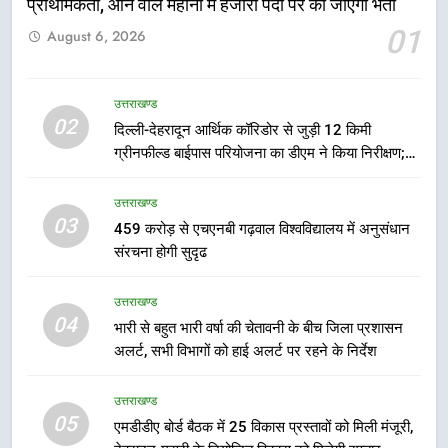
प्राथमिकता, आने वाले महीनों में हजारों पदों पर की जाएगी भर्ती
6
01
August 6, 2026
मुख्यमंत्री पुष्कर सिंह धामी के दिशा-निर्देशों
में पीएम आवास योजना (शहरी) की प्रगति
की हुई समीक्षा
उत्तराखण्ड
उत्तराखण्ड
02
दिल्ली-देहरादून आर्थिक कॉरिडोर से जुड़ी 12 किमी
ग्रीनफील्ड बाईपास परियोजना का डीएम ने किया निरीक्षण;
7
समयबद्ध एवं गुणवत्तापूर्ण निर्माण सुनिश्चित करने के निर्देश,
बैरागीवाला हत्याकांड के फरार चल रहे
सुरक्षा मानकों से कोई समझौता नहींः डीएम
उत्तराखण्ड
अभियुक्त को दून पुलिस ने हरिद्वार से किया
03
459 करोड़ से एचएनबी गढ़वाल विश्वविद्यालय में अनुसंधान
गिरफ्तार
उत्तराखण्ड
संरचना होगी सुदृढ
8
उत्तराखण्ड
भारी बारिश का अलर्ट! 6 अगस्त को
04
भारी से बहुत भारी वर्षा की चेतावनी के बीच जिला प्रशासन
देहरादून में स्कूल बंद
अलर्ट, सभी विभागों को हाई अलर्ट पर रहने के निर्देश
उत्तराखण्ड
उत्तराखण्ड
05
1
एमडीडीए बोर्ड बैठक में 25 विकास प्रस्तावों को मिली मंजूरी,