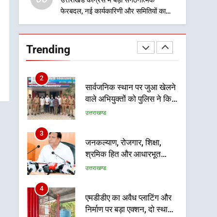
बाईपास परियोजना का डीएम ने
उत्तराखंड कांग्रेस में बड़ा संगठनात्मक
उत्तराखण्ड
फेरबदल, नई कार्यकारिणी और समितियों का
किया निरीक्षण; समयबद्ध एवं
गठन
गुणवत्तापूर्ण निर्माण सुनिश्चित
1
खेल महाकुंभ 2026ः 01 सितंबर
करने के निर्देश, सुरक्षा मानकों से
से सजेगा मुख्यमंत्री चौम्पियनशिप
कोई समझौता नहींः डीएम
Trending
ट्रॉफी का मंच, न्याय पंचायत से
उत्तराखण्ड
राज्य स्तर तक होगा प्रतिभा का
प्रदर्शन
2
सार्वजनिक स्थान पर जुआ खेलने
वाले अभियुक्तों को पुलिस ने किया
गिरफ्तार
उत्तराखण्ड
3
जनकल्याण, रोजगार, शिक्षा,
श्रमिक हित और आधारभूत
विकास को नई गति : धामी
उत्तराखण्ड
कैबिनेट के ऐतिहासिक फैसले
4
एमडीडीए का अवैध प्लाटिंग और
निर्माण पर बड़ा एक्शन, दो स्थानों