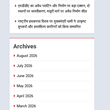
बाईपास परियोजना का डीएम ने
उत्तराखण्ड
एमडीडीए का अवैध प्लाटिंग और निर्माण पर बड़ा एक्शन, दो
किया निरीक्षण; समयबद्ध एवं
स्थानों पर ध्वस्तीकरण, मसूरी मार्ग पर अवैध निर्माण सील
गुणवत्तापूर्ण निर्माण सुनिश्चित
1
खेल महाकुंभ 2026ः 01 सितंबर
राष्ट्रीय हथकरघा दिवस पर मुख्यमंत्री धामी ने उत्कृष्ट
करने के निर्देश, सुरक्षा मानकों से
से सजेगा मुख्यमंत्री चौम्पियनशिप
बुनकरों और हस्तशिल्प कारीगरों को किया सम्मानित
कोई समझौता नहींः डीएम
ट्रॉफी का मंच, न्याय पंचायत से
उत्तराखण्ड
राज्य स्तर तक होगा प्रतिभा का
प्रदर्शन
2
Archives
सार्वजनिक स्थान पर जुआ खेलने
वाले अभियुक्तों को पुलिस ने किया
August 2026
गिरफ्तार
उत्तराखण्ड
July 2026
3
June 2026
जनकल्याण, रोजगार, शिक्षा,
श्रमिक हित और आधारभूत
May 2026
विकास को नई गति : धामी
उत्तराखण्ड
कैबिनेट के ऐतिहासिक फैसले
April 2026
4
एमडीडीए का अवैध प्लाटिंग और
March 2026