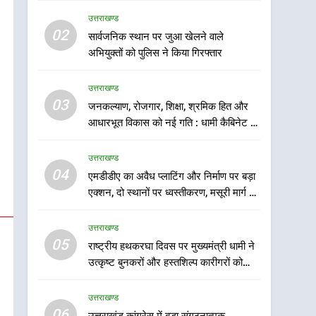
उत्तराखण्ड
5
02
सार्वजनिक स्थान पर जुआ खेलने वाले
राष्ट्रीय हथकरघा दिवस पर
अभियुक्तों को पुलिस ने किया गिरफ्तार
मुख्यमंत्री धामी ने उत्कृष्ट
बुनकरों और हस्तशिल्प कारीगरों
उत्तराखण्ड
उत्तराखण्ड
को किया सम्मानित
03
जनकल्याण, रोजगार, शिक्षा, श्रमिक हित और
6
उत्तराखंड कांग्रेस में बड़ा
आधारभूत विकास को नई गति : धामी कैबिनेट के
संगठनात्मक फेरबदल, नई
ऐतिहासिक फैसले
कार्यकारिणी और समितियों का
उत्तराखण्ड
उत्तराखण्ड
गठन
04
एमडीडीए का अवैध प्लाटिंग और निर्माण पर बड़ा
7
एक्शन, दो स्थानों पर ध्वस्तीकरण, मसूरी मार्ग पर
मुख्यमंत्री धामी बोले- युवाओं को
अवैध निर्माण सील
रोजगार देना सरकार की सर्वोच्च
उत्तराखण्ड
प्राथमिकता, आने वाले महीनों में
उत्तराखण्ड
05
राष्ट्रीय हथकरघा दिवस पर मुख्यमंत्री धामी ने
हजारों पदों पर की जाएगी भर्ती
उत्कृष्ट बुनकरों और हस्तशिल्प कारीगरों को
8
किया सम्मानित
दिल्ली-देहरादून आर्थिक कॉरिडोर
उत्तराखण्ड
से जुड़ी 12 किमी ग्रीनफील्ड
06