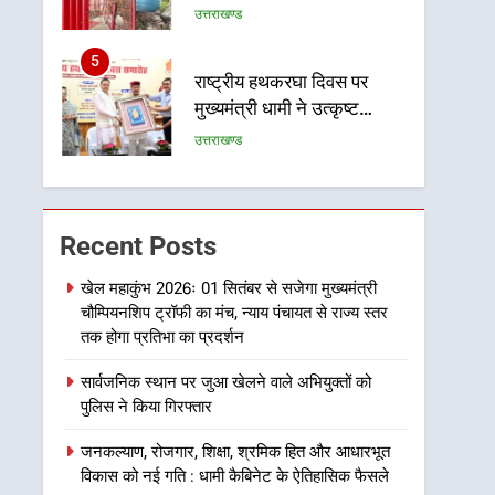
पर ध्वस्तीकरण, मसूरी मार्ग पर
उत्तराखण्ड
अवैध निर्माण सील
5
राष्ट्रीय हथकरघा दिवस पर
मुख्यमंत्री धामी ने उत्कृष्ट
बुनकरों और हस्तशिल्प कारीगरों
उत्तराखण्ड
को किया सम्मानित
6
उत्तराखंड कांग्रेस में बड़ा
संगठनात्मक फेरबदल, नई
Recent Posts
कार्यकारिणी और समितियों का
उत्तराखण्ड
गठन
खेल महाकुंभ 2026ः 01 सितंबर से सजेगा मुख्यमंत्री
चौम्पियनशिप ट्रॉफी का मंच, न्याय पंचायत से राज्य स्तर
7
मुख्यमंत्री धामी बोले- युवाओं को
तक होगा प्रतिभा का प्रदर्शन
रोजगार देना सरकार की सर्वोच्च
सार्वजनिक स्थान पर जुआ खेलने वाले अभियुक्तों को
प्राथमिकता, आने वाले महीनों में
उत्तराखण्ड
पुलिस ने किया गिरफ्तार
हजारों पदों पर की जाएगी भर्ती
8
जनकल्याण, रोजगार, शिक्षा, श्रमिक हित और आधारभूत
दिल्ली-देहरादून आर्थिक कॉरिडोर
विकास को नई गति : धामी कैबिनेट के ऐतिहासिक फैसले
से जुड़ी 12 किमी ग्रीनफील्ड