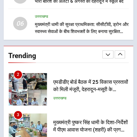
भारी बारिश का अलर्ट! 6 अगस्त को देहरादून में स्कूल बंद
ब्लैक स्पॉट होंगे सुरक्षित, हर माह होगी
प्रगति समीक्षा
उत्तराखण्ड
उत्तराखण्ड
06
मुख्यमंत्री धामी की सुरक्षा प्राथमिकता: सीसीटीवी, ड्रोन और
स्वास्थ्य सेवाओं के बीच शिवभक्तों के लिए बनाया सुरक्षित
1
कांवड़ मार्ग
भारी से बहुत भारी वर्षा की चेतावनी के बीच
जिला प्रशासन अलर्ट, सभी विभागों को हाई
Trending
अलर्ट पर रहने के निर्देश
उत्तराखण्ड
2
एमडीडीए बोर्ड बैठक में 25 विकास प्रस्तावों
को मिली मंजूरी, देहरादून-मसूरी के
नियोजित विकास को मिलेगी रफ्तार
उत्तराखण्ड
3
मुख्यमंत्री पुष्कर सिंह धामी के दिशा-निर्देशों
में पीएम आवास योजना (शहरी) की प्रगति
की हुई समीक्षा
उत्तराखण्ड