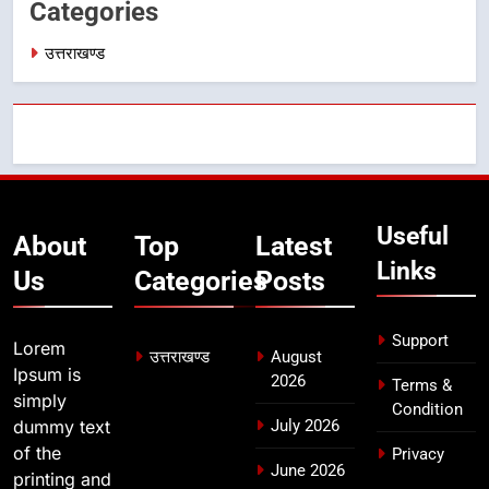
Categories
6
उत्तराखण्ड
मुख्यमंत्री धामी की सुरक्षा प्राथमिकता:
सीसीटीवी, ड्रोन और स्वास्थ्य सेवाओं के
बीच शिवभक्तों के लिए बनाया सुरक्षित
उत्तराखण्ड
कांवड़ मार्ग
7
एसआईआर प्रक्रिया की निगरानी के लिए
प्रदेश कांग्रेस मुख्यालय में कंट्रोल रूम
Useful
About
Top
Latest
का शुभारंभ
उत्तराखण्ड
Links
Us
Categories
Posts
8
Support
सड़क सुरक्षा पर डीएम का सख्त एक्शन,
Lorem
उत्तराखण्ड
August
ब्लैक स्पॉट होंगे सुरक्षित, हर माह होगी
Ipsum is
2026
Terms &
प्रगति समीक्षा
simply
उत्तराखण्ड
Condition
dummy text
July 2026
of the
Privacy
June 2026
printing and