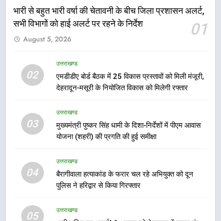
भारी से बहुत भारी वर्षा की चेतावनी के बीच जिला प्रशासन अलर्ट,
5
सभी विभागों को हाई अलर्ट पर रहने के निर्देश
01
भारी बारिश का अलर्ट! 6 अगस्त को
देहरादून में स्कूल बंद
August 5, 2026
उत्तराखण्ड
उत्तराखण्ड
02
एमडीडीए बोर्ड बैठक में 25 विकास प्रस्तावों को मिली मंजूरी,
6
देहरादून-मसूरी के नियोजित विकास को मिलेगी रफ्तार
मुख्यमंत्री धामी की सुरक्षा प्राथमिकता:
सीसीटीवी, ड्रोन और स्वास्थ्य सेवाओं के
उत्तराखण्ड
बीच शिवभक्तों के लिए बनाया सुरक्षित
उत्तराखण्ड
03
कांवड़ मार्ग
मुख्यमंत्री पुष्कर सिंह धामी के दिशा-निर्देशों में पीएम आवास
योजना (शहरी) की प्रगति की हुई समीक्षा
7
एसआईआर प्रक्रिया की निगरानी के लिए
उत्तराखण्ड
प्रदेश कांग्रेस मुख्यालय में कंट्रोल रूम
04
बैरागीवाला हत्याकांड के फरार चल रहे अभियुक्त को दून
का शुभारंभ
उत्तराखण्ड
पुलिस ने हरिद्वार से किया गिरफ्तार
8
उत्तराखण्ड
05
सड़क सुरक्षा पर डीएम का सख्त एक्शन,