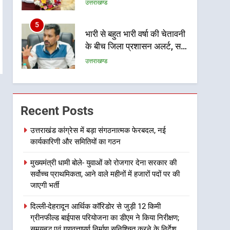
होगी सुदृढ
उत्तराखण्ड
5
भारी से बहुत भारी वर्षा की चेतावनी
के बीच जिला प्रशासन अलर्ट, सभी
विभागों को हाई अलर्ट पर रहने के
उत्तराखण्ड
निर्देश
6
एमडीडीए बोर्ड बैठक में 25 विकास
प्रस्तावों को मिली मंजूरी, देहरादून-
Recent Posts
मसूरी के नियोजित विकास को
उत्तराखण्ड
मिलेगी रफ्तार
उत्तराखंड कांग्रेस में बड़ा संगठनात्मक फेरबदल, नई
कार्यकारिणी और समितियों का गठन
7
मुख्यमंत्री पुष्कर सिंह धामी के
मुख्यमंत्री धामी बोले- युवाओं को रोजगार देना सरकार की
दिशा-निर्देशों में पीएम आवास
सर्वोच्च प्राथमिकता, आने वाले महीनों में हजारों पदों पर की
योजना (शहरी) की प्रगति की हुई
उत्तराखण्ड
जाएगी भर्ती
समीक्षा
8
दिल्ली-देहरादून आर्थिक कॉरिडोर से जुड़ी 12 किमी
बैरागीवाला हत्याकांड के फरार चल
ग्रीनफील्ड बाईपास परियोजना का डीएम ने किया निरीक्षण;
रहे अभियुक्त को दून पुलिस ने
समयबद्ध एवं गुणवत्तापूर्ण निर्माण सुनिश्चित करने के निर्देश,