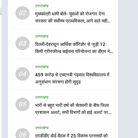
उत्तराखण्ड
5
02
मुख्यमंत्री धामी बोले- युवाओं को रोजगार देना
भारी से बहुत भारी वर्षा की चेतावनी
सरकार की सर्वोच्च प्राथमिकता, आने वाले महीनों
के बीच जिला प्रशासन अलर्ट, सभी
में हजारों पदों पर की जाएगी भर्ती
विभागों को हाई अलर्ट पर रहने के
उत्तराखण्ड
उत्तराखण्ड
निर्देश
03
दिल्ली-देहरादून आर्थिक कॉरिडोर से जुड़ी 12
6
एमडीडीए बोर्ड बैठक में 25 विकास
किमी ग्रीनफील्ड बाईपास परियोजना का डीएम ने
प्रस्तावों को मिली मंजूरी, देहरादून-
किया निरीक्षण; समयबद्ध एवं गुणवत्तापूर्ण निर्माण
मसूरी के नियोजित विकास को
सुनिश्चित करने के निर्देश, सुरक्षा मानकों से कोई
उत्तराखण्ड
उत्तराखण्ड
समझौता नहींः डीएम
मिलेगी रफ्तार
04
459 करोड़ से एचएनबी गढ़वाल विश्वविद्यालय में
7
अनुसंधान संरचना होगी सुदृढ
मुख्यमंत्री पुष्कर सिंह धामी के
दिशा-निर्देशों में पीएम आवास
उत्तराखण्ड
योजना (शहरी) की प्रगति की हुई
उत्तराखण्ड
05
भारी से बहुत भारी वर्षा की चेतावनी के बीच जिला
समीक्षा
प्रशासन अलर्ट, सभी विभागों को हाई अलर्ट पर
8
रहने के निर्देश
बैरागीवाला हत्याकांड के फरार चल
उत्तराखण्ड
रहे अभियुक्त को दून पुलिस ने
06
हरिद्वार से किया गिरफ्तार
एमडीडीए बोर्ड बैठक में 25 विकास प्रस्तावों को
उत्तराखण्ड