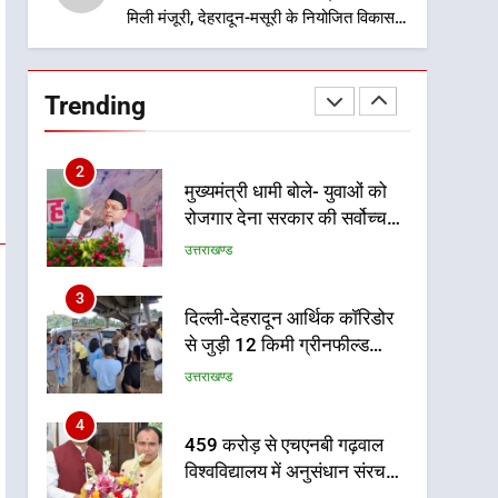
मिली मंजूरी, देहरादून-मसूरी के नियोजित विकास
को मिलेगी रफ्तार
1
उत्तराखंड कांग्रेस में बड़ा
संगठनात्मक फेरबदल, नई
Trending
कार्यकारिणी और समितियों का
उत्तराखण्ड
गठन
2
मुख्यमंत्री धामी बोले- युवाओं को
रोजगार देना सरकार की सर्वोच्च
प्राथमिकता, आने वाले महीनों में
उत्तराखण्ड
हजारों पदों पर की जाएगी भर्ती
3
दिल्ली-देहरादून आर्थिक कॉरिडोर
से जुड़ी 12 किमी ग्रीनफील्ड
बाईपास परियोजना का डीएम ने
उत्तराखण्ड
किया निरीक्षण; समयबद्ध एवं
गुणवत्तापूर्ण निर्माण सुनिश्चित करने
4
459 करोड़ से एचएनबी गढ़वाल
के निर्देश, सुरक्षा मानकों से कोई
विश्वविद्यालय में अनुसंधान संरचना
समझौता नहींः डीएम