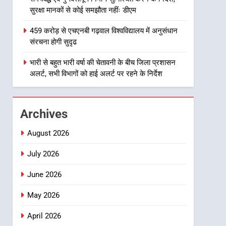
हरिद्वार से किया गिरफ्तार
उत्तराखण्ड
सुरक्षा मानकों से कोई समझौता नहींः डीएम
1
459 करोड़ से एचएनबी गढ़वाल विश्वविद्यालय में अनुसंधान
उत्तराखंड कांग्रेस में बड़ा
संरचना होगी सुदृढ
संगठनात्मक फेरबदल, नई
कार्यकारिणी और समितियों का
भारी से बहुत भारी वर्षा की चेतावनी के बीच जिला प्रशासन
उत्तराखण्ड
अलर्ट, सभी विभागों को हाई अलर्ट पर रहने के निर्देश
गठन
2
मुख्यमंत्री धामी बोले- युवाओं को
रोजगार देना सरकार की सर्वोच्च
Archives
प्राथमिकता, आने वाले महीनों में
उत्तराखण्ड
हजारों पदों पर की जाएगी भर्ती
August 2026
3
दिल्ली-देहरादून आर्थिक कॉरिडोर
July 2026
से जुड़ी 12 किमी ग्रीनफील्ड
June 2026
बाईपास परियोजना का डीएम ने
उत्तराखण्ड
किया निरीक्षण; समयबद्ध एवं
May 2026
गुणवत्तापूर्ण निर्माण सुनिश्चित करने
4
459 करोड़ से एचएनबी गढ़वाल
के निर्देश, सुरक्षा मानकों से कोई
April 2026
विश्वविद्यालय में अनुसंधान संरचना
समझौता नहींः डीएम