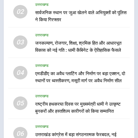
कारीगरों को किया सम्मानित
उत्तराखण्ड
उत्तराखण्ड
02
सार्वजनिक स्थान पर जुआ खेलने वाले अभियुक्तों को पुलिस
ने किया गिरफ्तार
6
उत्तराखंड कांग्रेस में बड़ा संगठनात्मक
उत्तराखण्ड
फेरबदल, नई कार्यकारिणी और समितियों
03
जनकल्याण, रोजगार, शिक्षा, श्रमिक हित और आधारभूत
का गठन
उत्तराखण्ड
विकास को नई गति : धामी कैबिनेट के ऐतिहासिक फैसले
7
उत्तराखण्ड
मुख्यमंत्री धामी बोले- युवाओं को रोजगार
04
एमडीडीए का अवैध प्लाटिंग और निर्माण पर बड़ा एक्शन, दो
देना सरकार की सर्वोच्च प्राथमिकता, आने
स्थानों पर ध्वस्तीकरण, मसूरी मार्ग पर अवैध निर्माण सील
वाले महीनों में हजारों पदों पर की जाएगी
उत्तराखण्ड
भर्ती
उत्तराखण्ड
05
8
राष्ट्रीय हथकरघा दिवस पर मुख्यमंत्री धामी ने उत्कृष्ट
बुनकरों और हस्तशिल्प कारीगरों को किया सम्मानित
दिल्ली-देहरादून आर्थिक कॉरिडोर से जुड़ी
12 किमी ग्रीनफील्ड बाईपास परियोजना
का डीएम ने किया निरीक्षण; समयबद्ध एवं
उत्तराखण्ड
उत्तराखण्ड
06
गुणवत्तापूर्ण निर्माण सुनिश्चित करने के
उत्तराखंड कांग्रेस में बड़ा संगठनात्मक फेरबदल, नई