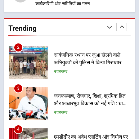
निर्देश, सुरक्षा मानकों से कोई समझौता
कार्यकारिणी और समितियों का गठन
1
नहींः डीएम
खेल महाकुंभ 2026ः 01 सितंबर से सजेगा
मुख्यमंत्री चौम्पियनशिप ट्रॉफी का मंच,
Trending
न्याय पंचायत से राज्य स्तर तक होगा
उत्तराखण्ड
प्रतिभा का प्रदर्शन
2
सार्वजनिक स्थान पर जुआ खेलने वाले
अभियुक्तों को पुलिस ने किया गिरफ्तार
उत्तराखण्ड
3
जनकल्याण, रोजगार, शिक्षा, श्रमिक हित
और आधारभूत विकास को नई गति : धामी
कैबिनेट के ऐतिहासिक फैसले
उत्तराखण्ड
4
एमडीडीए का अवैध प्लाटिंग और निर्माण पर