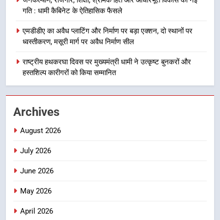
भर्ती
गति : धामी कैबिनेट के ऐतिहासिक फैसले
8
एमडीडीए का अवैध प्लाटिंग और निर्माण पर बड़ा एक्शन, दो स्थानों पर
दिल्ली-देहरादून आर्थिक कॉरिडोर से जुड़ी
ध्वस्तीकरण, मसूरी मार्ग पर अवैध निर्माण सील
12 किमी ग्रीनफील्ड बाईपास परियोजना
का डीएम ने किया निरीक्षण; समयबद्ध एवं
राष्ट्रीय हथकरघा दिवस पर मुख्यमंत्री धामी ने उत्कृष्ट बुनकरों और
उत्तराखण्ड
गुणवत्तापूर्ण निर्माण सुनिश्चित करने के
हस्तशिल्प कारीगरों को किया सम्मानित
निर्देश, सुरक्षा मानकों से कोई समझौता
1
नहींः डीएम
खेल महाकुंभ 2026ः 01 सितंबर से सजेगा
Archives
मुख्यमंत्री चौम्पियनशिप ट्रॉफी का मंच,
न्याय पंचायत से राज्य स्तर तक होगा
उत्तराखण्ड
August 2026
प्रतिभा का प्रदर्शन
July 2026
2
सार्वजनिक स्थान पर जुआ खेलने वाले
June 2026
अभियुक्तों को पुलिस ने किया गिरफ्तार
May 2026
उत्तराखण्ड
April 2026
3