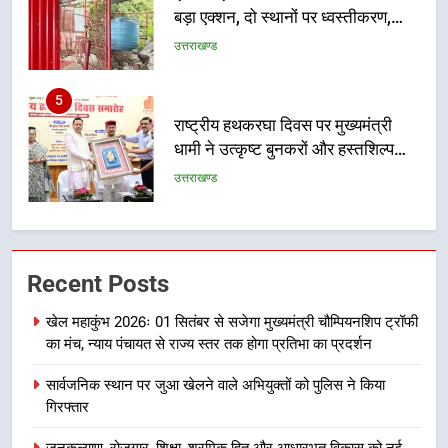
बड़ा एक्शन, दो स्थानों पर ध्वस्तीकरण,
मसूरी मार्ग पर अवैध निर्माण सील
उत्तराखण्ड
5
राष्ट्रीय हथकरघा दिवस पर मुख्यमंत्री
धामी ने उत्कृष्ट बुनकरों और हस्तशिल्प
कारीगरों को किया सम्मानित
उत्तराखण्ड
6
उत्तराखंड कांग्रेस में बड़ा संगठनात्मक
Recent Posts
फेरबदल, नई कार्यकारिणी और समितियों
का गठन
उत्तराखण्ड
खेल महाकुंभ 2026ः 01 सितंबर से सजेगा मुख्यमंत्री चौम्पियनशिप ट्रॉफी
का मंच, न्याय पंचायत से राज्य स्तर तक होगा प्रतिभा का प्रदर्शन
7
सार्वजनिक स्थान पर जुआ खेलने वाले अभियुक्तों को पुलिस ने किया
मुख्यमंत्री धामी बोले- युवाओं को रोजगार
गिरफ्तार
देना सरकार की सर्वोच्च प्राथमिकता, आने
वाले महीनों में हजारों पदों पर की जाएगी
उत्तराखण्ड
जनकल्याण, रोजगार, शिक्षा, श्रमिक हित और आधारभूत विकास को नई