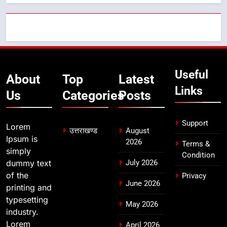
का गठन
उत्तराखण्ड
7
मुख्यमंत्री धामी बोले- युवाओं को रोजगार
देना सरकार की सर्वोच्च प्राथमिकता, आने
Useful
वाले महीनों में हजारों पदों पर की जाएगी
About
Top
Latest
उत्तराखण्ड
भर्ती
Links
Us
Categories
Posts
8
दिल्ली-देहरादून आर्थिक कॉरिडोर से जुड़ी
Support
Lorem
12 किमी ग्रीनफील्ड बाईपास परियोजना
उत्तराखण्ड
August
Ipsum is
2026
का डीएम ने किया निरीक्षण; समयबद्ध एवं
Terms &
उत्तराखण्ड
simply
गुणवत्तापूर्ण निर्माण सुनिश्चित करने के
Condition
dummy text
July 2026
निर्देश, सुरक्षा मानकों से कोई समझौता
of the
Privacy
नहींः डीएम
June 2026
printing and
typesetting
May 2026
industry.
Lorem
April 2026