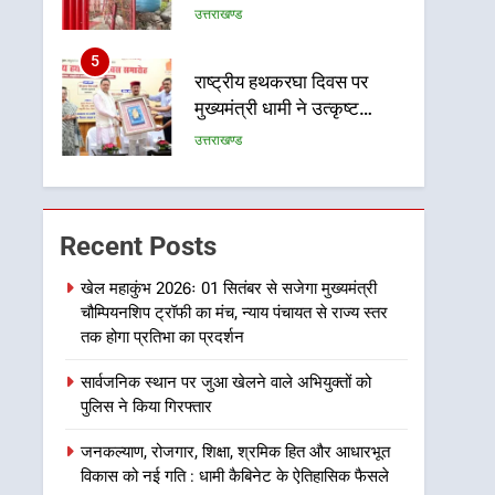
पर ध्वस्तीकरण, मसूरी मार्ग पर
उत्तराखण्ड
अवैध निर्माण सील
5
राष्ट्रीय हथकरघा दिवस पर
मुख्यमंत्री धामी ने उत्कृष्ट
बुनकरों और हस्तशिल्प कारीगरों
उत्तराखण्ड
को किया सम्मानित
6
उत्तराखंड कांग्रेस में बड़ा
संगठनात्मक फेरबदल, नई
Recent Posts
कार्यकारिणी और समितियों का
उत्तराखण्ड
गठन
खेल महाकुंभ 2026ः 01 सितंबर से सजेगा मुख्यमंत्री
चौम्पियनशिप ट्रॉफी का मंच, न्याय पंचायत से राज्य स्तर
7
मुख्यमंत्री धामी बोले- युवाओं को
तक होगा प्रतिभा का प्रदर्शन
रोजगार देना सरकार की सर्वोच्च
सार्वजनिक स्थान पर जुआ खेलने वाले अभियुक्तों को
प्राथमिकता, आने वाले महीनों में
उत्तराखण्ड
पुलिस ने किया गिरफ्तार
हजारों पदों पर की जाएगी भर्ती
8
जनकल्याण, रोजगार, शिक्षा, श्रमिक हित और आधारभूत
दिल्ली-देहरादून आर्थिक कॉरिडोर
विकास को नई गति : धामी कैबिनेट के ऐतिहासिक फैसले
से जुड़ी 12 किमी ग्रीनफील्ड