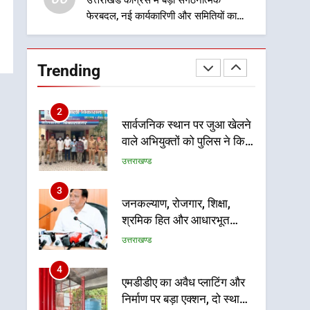
बाईपास परियोजना का डीएम ने
उत्तराखंड कांग्रेस में बड़ा संगठनात्मक
उत्तराखण्ड
फेरबदल, नई कार्यकारिणी और समितियों का
किया निरीक्षण; समयबद्ध एवं
गठन
गुणवत्तापूर्ण निर्माण सुनिश्चित
1
खेल महाकुंभ 2026ः 01 सितंबर
करने के निर्देश, सुरक्षा मानकों से
से सजेगा मुख्यमंत्री चौम्पियनशिप
कोई समझौता नहींः डीएम
Trending
ट्रॉफी का मंच, न्याय पंचायत से
उत्तराखण्ड
राज्य स्तर तक होगा प्रतिभा का
प्रदर्शन
2
सार्वजनिक स्थान पर जुआ खेलने
वाले अभियुक्तों को पुलिस ने किया
गिरफ्तार
उत्तराखण्ड
3
जनकल्याण, रोजगार, शिक्षा,
श्रमिक हित और आधारभूत
विकास को नई गति : धामी
उत्तराखण्ड
कैबिनेट के ऐतिहासिक फैसले
4
एमडीडीए का अवैध प्लाटिंग और
निर्माण पर बड़ा एक्शन, दो स्थानों