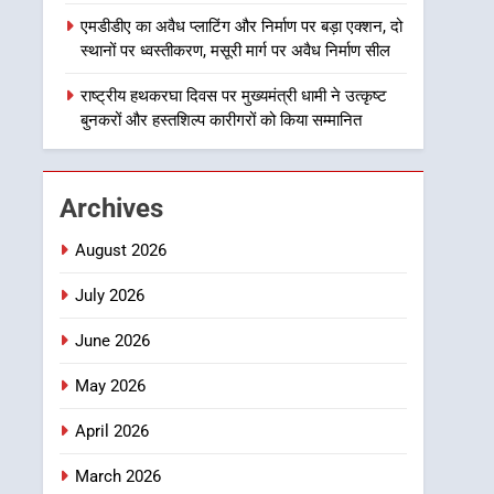
बाईपास परियोजना का डीएम ने
उत्तराखण्ड
एमडीडीए का अवैध प्लाटिंग और निर्माण पर बड़ा एक्शन, दो
किया निरीक्षण; समयबद्ध एवं
स्थानों पर ध्वस्तीकरण, मसूरी मार्ग पर अवैध निर्माण सील
गुणवत्तापूर्ण निर्माण सुनिश्चित
1
खेल महाकुंभ 2026ः 01 सितंबर
राष्ट्रीय हथकरघा दिवस पर मुख्यमंत्री धामी ने उत्कृष्ट
करने के निर्देश, सुरक्षा मानकों से
से सजेगा मुख्यमंत्री चौम्पियनशिप
बुनकरों और हस्तशिल्प कारीगरों को किया सम्मानित
कोई समझौता नहींः डीएम
ट्रॉफी का मंच, न्याय पंचायत से
उत्तराखण्ड
राज्य स्तर तक होगा प्रतिभा का
प्रदर्शन
2
Archives
सार्वजनिक स्थान पर जुआ खेलने
वाले अभियुक्तों को पुलिस ने किया
August 2026
गिरफ्तार
उत्तराखण्ड
July 2026
3
June 2026
जनकल्याण, रोजगार, शिक्षा,
श्रमिक हित और आधारभूत
May 2026
विकास को नई गति : धामी
उत्तराखण्ड
कैबिनेट के ऐतिहासिक फैसले
April 2026
4
एमडीडीए का अवैध प्लाटिंग और
March 2026