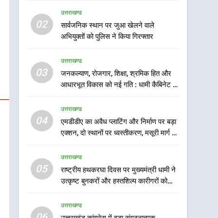
उत्तराखण्ड
5
02
सार्वजनिक स्थान पर जुआ खेलने वाले
राष्ट्रीय हथकरघा दिवस पर
अभियुक्तों को पुलिस ने किया गिरफ्तार
मुख्यमंत्री धामी ने उत्कृष्ट
बुनकरों और हस्तशिल्प कारीगरों
उत्तराखण्ड
उत्तराखण्ड
को किया सम्मानित
03
जनकल्याण, रोजगार, शिक्षा, श्रमिक हित और
6
उत्तराखंड कांग्रेस में बड़ा
आधारभूत विकास को नई गति : धामी कैबिनेट के
संगठनात्मक फेरबदल, नई
ऐतिहासिक फैसले
कार्यकारिणी और समितियों का
उत्तराखण्ड
उत्तराखण्ड
गठन
04
एमडीडीए का अवैध प्लाटिंग और निर्माण पर बड़ा
7
एक्शन, दो स्थानों पर ध्वस्तीकरण, मसूरी मार्ग पर
मुख्यमंत्री धामी बोले- युवाओं को
अवैध निर्माण सील
रोजगार देना सरकार की सर्वोच्च
उत्तराखण्ड
प्राथमिकता, आने वाले महीनों में
उत्तराखण्ड
05
राष्ट्रीय हथकरघा दिवस पर मुख्यमंत्री धामी ने
हजारों पदों पर की जाएगी भर्ती
उत्कृष्ट बुनकरों और हस्तशिल्प कारीगरों को
8
किया सम्मानित
दिल्ली-देहरादून आर्थिक कॉरिडोर
उत्तराखण्ड
से जुड़ी 12 किमी ग्रीनफील्ड
06