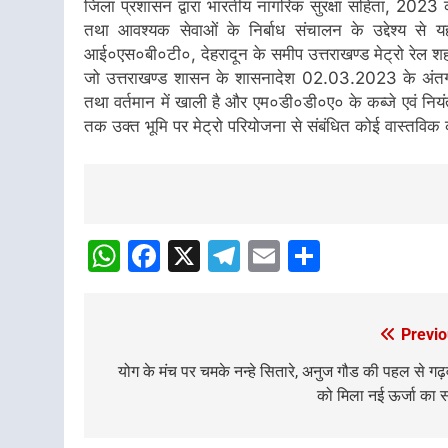
जिला प्रशासन द्वारा भारतीय नागरिक सुरक्षा संहिता, 2023 क
तथा आवश्यक सेवाओं के निर्बाध संचालन के उद्देश्य से
आई०एस०बी०टी०, देहरादून के समीप उत्तराखण्ड मेट्रो रेल श
जो उत्तराखण्ड शासन के शासनादेश 02.03.2023 के अंतर्गत द
तथा वर्तमान में खाली है और एम०डी०डी०ए० के कब्जे एवं नियंत
तक उक्त भूमि पर मेट्रो परियोजना से संबंधित कोई वास्तविक का
Post
navigation
WhatsApp
Facebook
X
Telegram
Email
Share
Previo
Post
navigation
योग के मंच पर चमके नन्हे सितारे, अनुज गौड की पहल से गढ
को मिला नई ऊर्जा का स