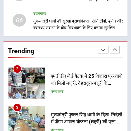
जिला प्रशासन अलर्ट, सभी विभागों को हाई
अलर्ट पर रहने के निर्देश
उत्तराखण्ड
उत्तराखण्ड
06
मुख्यमंत्री धामी की सुरक्षा प्राथमिकता: सीसीटीवी, ड्रोन और
स्वास्थ्य सेवाओं के बीच शिवभक्तों के लिए बनाया सुरक्षित
2
कांवड़ मार्ग
एमडीडीए बोर्ड बैठक में 25 विकास प्रस्तावों
को मिली मंजूरी, देहरादून-मसूरी के
Trending
नियोजित विकास को मिलेगी रफ्तार
उत्तराखण्ड
3
मुख्यमंत्री पुष्कर सिंह धामी के दिशा-निर्देशों
में पीएम आवास योजना (शहरी) की प्रगति
की हुई समीक्षा
उत्तराखण्ड
4
बैरागीवाला हत्याकांड के फरार चल रहे
अभियुक्त को दून पुलिस ने हरिद्वार से किया
गिरफ्तार
उत्तराखण्ड