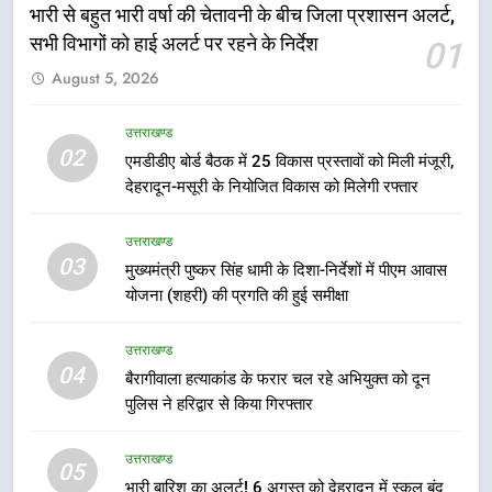
भारी से बहुत भारी वर्षा की चेतावनी के बीच जिला प्रशासन अलर्ट,
6
सभी विभागों को हाई अलर्ट पर रहने के निर्देश
01
मुख्यमंत्री धामी की सुरक्षा प्राथमिकता:
August 5, 2026
सीसीटीवी, ड्रोन और स्वास्थ्य सेवाओं के
बीच शिवभक्तों के लिए बनाया सुरक्षित
उत्तराखण्ड
उत्तराखण्ड
कांवड़ मार्ग
02
एमडीडीए बोर्ड बैठक में 25 विकास प्रस्तावों को मिली मंजूरी,
7
देहरादून-मसूरी के नियोजित विकास को मिलेगी रफ्तार
एसआईआर प्रक्रिया की निगरानी के लिए
प्रदेश कांग्रेस मुख्यालय में कंट्रोल रूम
उत्तराखण्ड
का शुभारंभ
उत्तराखण्ड
03
मुख्यमंत्री पुष्कर सिंह धामी के दिशा-निर्देशों में पीएम आवास
योजना (शहरी) की प्रगति की हुई समीक्षा
8
सड़क सुरक्षा पर डीएम का सख्त एक्शन,
उत्तराखण्ड
ब्लैक स्पॉट होंगे सुरक्षित, हर माह होगी
04
बैरागीवाला हत्याकांड के फरार चल रहे अभियुक्त को दून
प्रगति समीक्षा
उत्तराखण्ड
पुलिस ने हरिद्वार से किया गिरफ्तार
उत्तराखण्ड
1
05
भारी बारिश का अलर्ट! 6 अगस्त को देहरादून में स्कूल बंद
भारी से बहुत भारी वर्षा की चेतावनी के बीच