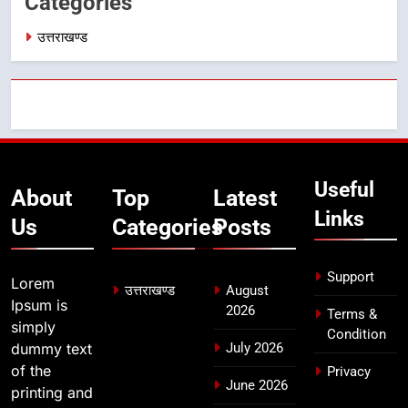
Categories
7
उत्तराखण्ड
एसआईआर प्रक्रिया की निगरानी के लिए
प्रदेश कांग्रेस मुख्यालय में कंट्रोल रूम
का शुभारंभ
उत्तराखण्ड
8
सड़क सुरक्षा पर डीएम का सख्त एक्शन,
Useful
ब्लैक स्पॉट होंगे सुरक्षित, हर माह होगी
About
Top
Latest
प्रगति समीक्षा
Links
उत्तराखण्ड
Us
Categories
Posts
Support
Lorem
उत्तराखण्ड
August
Ipsum is
2026
Terms &
simply
Condition
dummy text
July 2026
of the
Privacy
June 2026
printing and